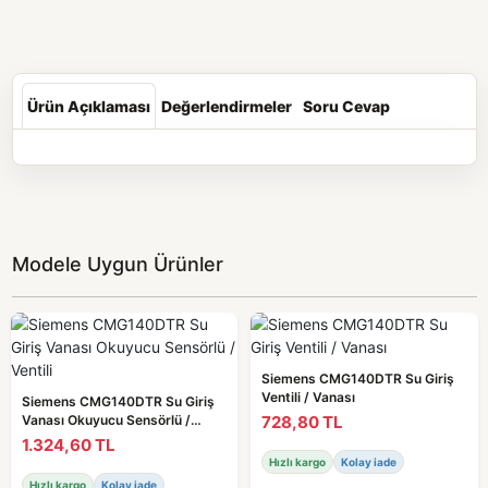
Ürün Açıklaması
Değerlendirmeler
Soru Cevap
Modele Uygun Ürünler
Siemens CMG140DTR Su Giriş
Ventili / Vanası
Siemens CMG140DTR Su Giriş
728,80 TL
Vanası Okuyucu Sensörlü /
Ventili
1.324,60 TL
Hızlı kargo
Kolay iade
Hızlı kargo
Kolay iade