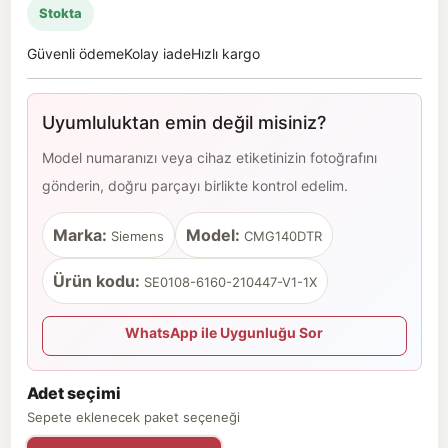
Stokta
Güvenli ödeme
Kolay iade
Hızlı kargo
Uyumluluktan emin değil misiniz?
Model numaranızı veya cihaz etiketinizin fotoğrafını
gönderin, doğru parçayı birlikte kontrol edelim.
Marka:
Model:
Siemens
CMG140DTR
Ürün kodu:
SE0108-6160-210447-V1-1X
WhatsApp ile Uygunluğu Sor
Adet seçimi
Sepete eklenecek paket seçeneği