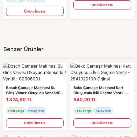
Ürünü İncele
Ürünü İncele
Benzer Ürünler
Bosch Çamaşır Makinesi Su
Beko Çamaşır Makinesi Kart
Giriş Vanası Okuyucu Sensörlü /
Okuyuculu İkili Geçme Ventil -
Ventili - 00606001
2841020100 Orjinal
1.324,60 TL
940,20 TL
Hızlı kargo
Kolay iade
Hızlı kargo
Kolay iade
Ürünü İncele
Ürünü İncele