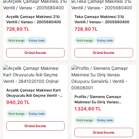
Arçelik Çamaşır Makinesi 3'lü
Teka Çamaşır Makinesi 3'lü
Ventili / Vanası - 2005680400
Ventili / Vanası - 2005680400
728,80 TL
728,80 TL
Hızlı kargo
Kolay iade
Hızlı kargo
Kolay iade
Ürünü İncele
Ürünü İncele
Arçelik Çamaşır Makinesi Kart
Okuyuculu İkili Geçme Ventil -
Profilo / Siemens Çamaşır
2841020100 Orjinal
940,20 TL
Makinesi Su Giriş Vanası
Okuyucu Sensörlü / Ventili -
1.324,60 TL
00606001
Hızlı kargo
Kolay iade
Hızlı kargo
Kolay iade
Ürünü İncele
Ürünü İncele