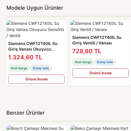
Modele Uygun Ürünler
Siemens CWF12T40IL Su
Giriş Ventili / Vanası
Siemens CWF12T40IL Su
Giriş Vanası Okuyucu
728,80 TL
Sensörlü / Ventili
1.324,60 TL
Hızlı kargo
Kolay iade
Hızlı kargo
Kolay iade
Ürünü İncele
Ürünü İncele
Benzer Ürünler