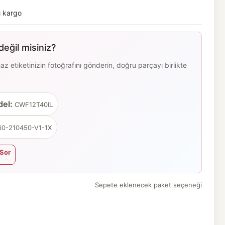
ı kargo
eğil misiniz?
 etiketinizin fotoğrafını gönderin, doğru parçayı birlikte
el:
CWF12T40IL
0-210450-V1-1X
Sor
Sepete eklenecek paket seçeneği