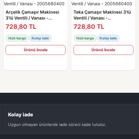
Arçelik Çamaşır Makinesi
Teka Çamaşır Makinesi 3'lü
3'lü Ventili / Vanası -
Ventili / Vanası -
2005680400
2005680400
728,80 TL
728,80 TL
Hızlı kargo
Kolay iade
Hızlı kargo
Kolay iade
Ürünü İncele
Ürünü İncele
Kolay iade
Uygun olmayan ürünlerde iade süreci sade tutulur.