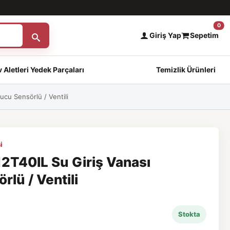
0
Giriş Yap
Sepetim
 Aletleri Yedek Parçaları
Temizlik Ürünleri
cu Sensörlü / Ventili
i
T40IL Su Giriş Vanası
lü / Ventili
Stokta