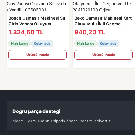
Bosch Çamaşır Makinesi Su
Beko Çamaşır Makinesi Kart
Giriş Vanası Okuyucu
Okuyuculu İkili Geçme
Sensörlü / Ventili -
Ventil - 2841020100 Orjinal
1.324,60 TL
940,20 TL
00606001
Hızlı kargo
Kolay iade
Hızlı kargo
Kolay iade
Ürünü İncele
Ürünü İncele
Doğru parça desteği
Model uyumluluğunu sipariş öncesi kontrol ediyoruz.