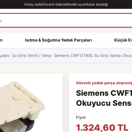
Kolay iade
Güvenli ödeme
Model uyumluluk desteği
rı
Isıtma & Soğutma Yedek Parçaları
Küçük Ev
aları
Su Giriş Ventil / Vana
Siemens CWF12T40IL Su Giriş Vanası Okuyu
Güvenli yedek parça alışveriş
Siemens CWF12
Okuyucu Sensör
Fiyat
1.324,60 TL