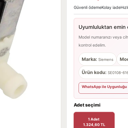
Güvenli ödeme
Kolay iade
Hızl
Uyumluluktan emin d
Model numaranızı veya cihaz
kontrol edelim.
Marka:
Mod
Siemens
Ürün kodu:
SE0108-616
WhatsApp ile Uygunluğu 
Adet seçimi
1 Adet
1.324,60 TL