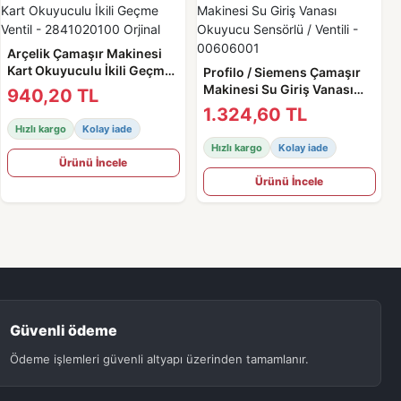
Arçelik Çamaşır Makinesi
Kart Okuyuculu İkili Geçme
Profilo / Siemens Çamaşır
Ventil - 2841020100 Orjinal
Makinesi Su Giriş Vanası
940,20 TL
Okuyucu Sensörlü / Ventili -
1.324,60 TL
00606001
Hızlı kargo
Kolay iade
Hızlı kargo
Kolay iade
Ürünü İncele
Ürünü İncele
Güvenli ödeme
Ödeme işlemleri güvenli altyapı üzerinden tamamlanır.