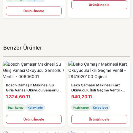
Ürünü İncele
Ürünü İncele
Benzer Ürünler
Bosch Çamaşır Makinesi Su
Beko Çamaşır Makinesi Kart
Giriş Vanası Okuyucu Sensörlü /
Okuyuculu İkili Geçme Ventil -
Ventili - 00606001
2841020100 Orjinal
1.324,60 TL
940,20 TL
Hızlı kargo
Kolay iade
Hızlı kargo
Kolay iade
Ürünü İncele
Ürünü İncele