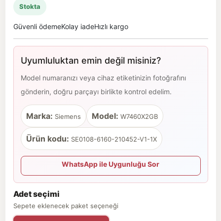
Stokta
Güvenli ödeme
Kolay iade
Hızlı kargo
Uyumluluktan emin değil misiniz?
Model numaranızı veya cihaz etiketinizin fotoğrafını
gönderin, doğru parçayı birlikte kontrol edelim.
Marka:
Model:
Siemens
W7460X2GB
Ürün kodu:
SE0108-6160-210452-V1-1X
WhatsApp ile Uygunluğu Sor
Adet seçimi
Sepete eklenecek paket seçeneği