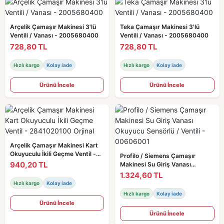
Arçelik Çamaşır Makinesi 3'lü
Teka Çamaşır Makinesi 3'lü
Ventili / Vanası - 2005680400
Ventili / Vanası - 2005680400
728,80 TL
728,80 TL
Hızlı kargo
Kolay iade
Hızlı kargo
Kolay iade
Ürünü İncele
Ürünü İncele
Arçelik Çamaşır Makinesi Kart
Okuyuculu İkili Geçme Ventil -
Profilo / Siemens Çamaşır
2841020100 Orjinal
940,20 TL
Makinesi Su Giriş Vanası
Okuyucu Sensörlü / Ventili -
1.324,60 TL
00606001
Hızlı kargo
Kolay iade
Hızlı kargo
Kolay iade
Ürünü İncele
Ürünü İncele