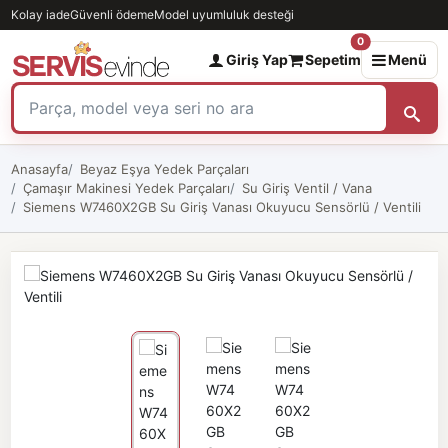
Kolay iade
Güvenli ödeme
Model uyumluluk desteği
0
Giriş Yap
Sepetim
Menü
Anasayfa
Beyaz Eşya Yedek Parçaları
Çamaşır Makinesi Yedek Parçaları
Su Giriş Ventil / Vana
Siemens W7460X2GB Su Giriş Vanası Okuyucu Sensörlü / Ventili