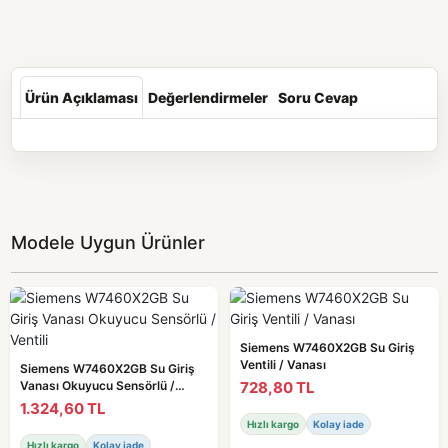
Ürün Açıklaması
Değerlendirmeler
Soru Cevap
Modele Uygun Ürünler
Siemens W7460X2GB Su Giriş
Ventili / Vanası
Siemens W7460X2GB Su Giriş
728,80 TL
Vanası Okuyucu Sensörlü /
Ventili
1.324,60 TL
Hızlı kargo
Kolay iade
Hızlı kargo
Kolay iade