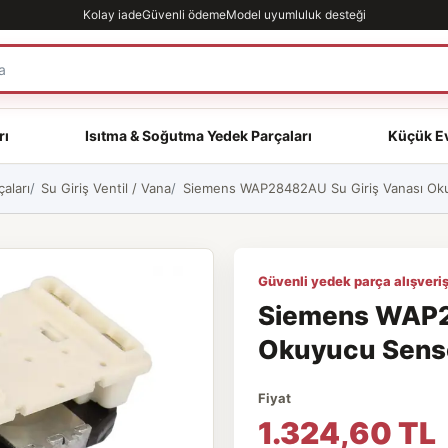
Kolay iade
Güvenli ödeme
Model uyumluluk desteği
rı
Isıtma & Soğutma Yedek Parçaları
Küçük Ev
aları
Su Giriş Ventil / Vana
Siemens WAP28482AU Su Giriş Vanası Okuy
Güvenli yedek parça alışveriş
Siemens WAP2
Okuyucu Sensör
Fiyat
1.324,60 TL