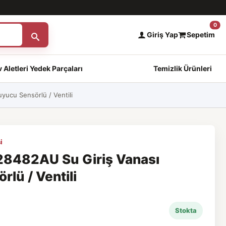
0
Giriş Yap
Sepetim
 Aletleri Yedek Parçaları
Temizlik Ürünleri
ucu Sensörlü / Ventili
i
8482AU Su Giriş Vanası
lü / Ventili
Stokta