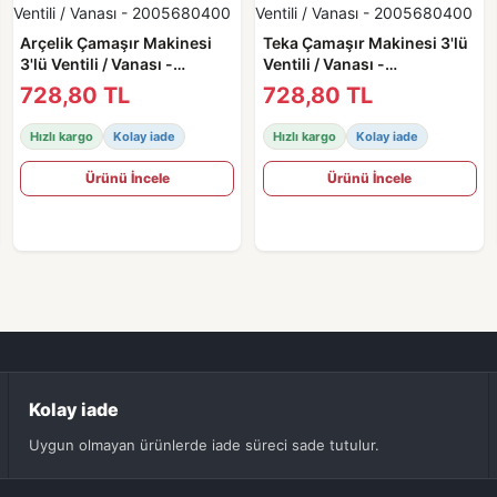
Arçelik Çamaşır Makinesi
Teka Çamaşır Makinesi 3'lü
3'lü Ventili / Vanası -
Ventili / Vanası -
2005680400
2005680400
728,80 TL
728,80 TL
Hızlı kargo
Kolay iade
Hızlı kargo
Kolay iade
Ürünü İncele
Ürünü İncele
Kolay iade
Uygun olmayan ürünlerde iade süreci sade tutulur.