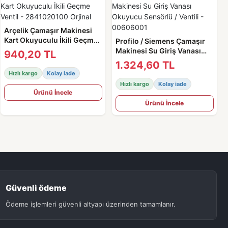
Arçelik Çamaşır Makinesi
Kart Okuyuculu İkili Geçme
Profilo / Siemens Çamaşır
Ventil - 2841020100 Orjinal
Makinesi Su Giriş Vanası
940,20 TL
Okuyucu Sensörlü / Ventili -
1.324,60 TL
00606001
Hızlı kargo
Kolay iade
Hızlı kargo
Kolay iade
Ürünü İncele
Ürünü İncele
Güvenli ödeme
Ödeme işlemleri güvenli altyapı üzerinden tamamlanır.