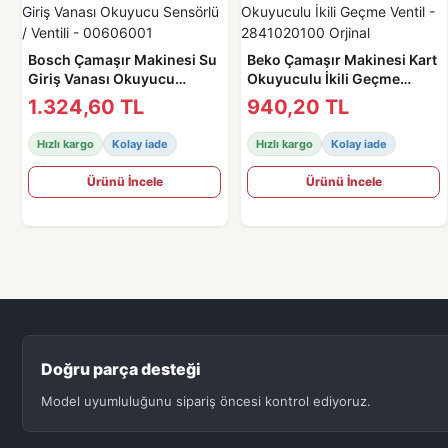
Bosch Çamaşır Makinesi Su
Beko Çamaşır Makinesi Kart
Giriş Vanası Okuyucu
Okuyuculu İkili Geçme
Sensörlü / Ventili -
Ventil - 2841020100 Orjinal
1.324,60 TL
940,20 TL
00606001
Hızlı kargo
Kolay iade
Hızlı kargo
Kolay iade
Ürünü İncele
Ürünü İncele
Doğru parça desteği
Model uyumluluğunu sipariş öncesi kontrol ediyoruz.