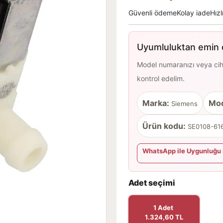
Güvenli ödeme
Kolay iade
Hızl
Uyumluluktan emin d
Model numaranızı veya cihaz
kontrol edelim.
Marka:
Mod
Siemens
Ürün kodu:
SE0108-616
WhatsApp ile Uygunluğu 
Adet seçimi
1 Adet
1.324,60 TL