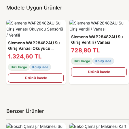
Modele Uygun Ürünler
Siemens WAP28482AU Su
Giriş Ventili / Vanası
Siemens WAP28482AU Su
Giriş Vanası Okuyucu
728,80 TL
Sensörlü / Ventili
1.324,60 TL
Hızlı kargo
Kolay iade
Hızlı kargo
Kolay iade
Ürünü İncele
Ürünü İncele
Benzer Ürünler