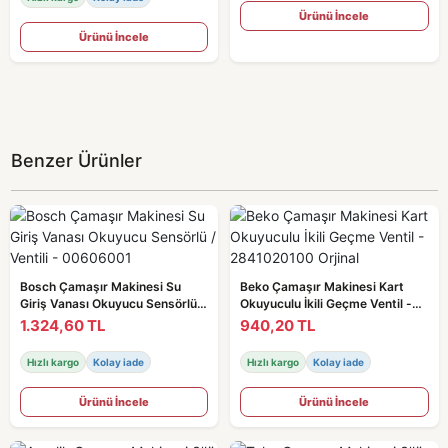
Ürünü İncele
Ürünü İncele
Benzer Ürünler
Bosch Çamaşır Makinesi Su
Beko Çamaşır Makinesi Kart
Giriş Vanası Okuyucu Sensörlü /
Okuyuculu İkili Geçme Ventil -
Ventili - 00606001
2841020100 Orjinal
1.324,60 TL
940,20 TL
Hızlı kargo
Kolay iade
Hızlı kargo
Kolay iade
Ürünü İncele
Ürünü İncele