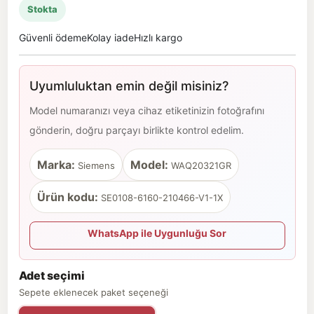
Stokta
Güvenli ödeme
Kolay iade
Hızlı kargo
Uyumluluktan emin değil misiniz?
Model numaranızı veya cihaz etiketinizin fotoğrafını
gönderin, doğru parçayı birlikte kontrol edelim.
Marka:
Model:
Siemens
WAQ20321GR
Ürün kodu:
SE0108-6160-210466-V1-1X
WhatsApp ile Uygunluğu Sor
Adet seçimi
Sepete eklenecek paket seçeneği