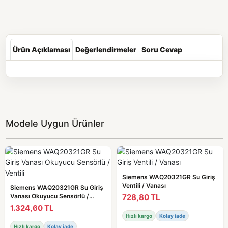
Ürün Açıklaması
Değerlendirmeler
Soru Cevap
Modele Uygun Ürünler
Siemens WAQ20321GR Su Giriş
Ventili / Vanası
Siemens WAQ20321GR Su Giriş
728,80 TL
Vanası Okuyucu Sensörlü /
Ventili
1.324,60 TL
Hızlı kargo
Kolay iade
Hızlı kargo
Kolay iade