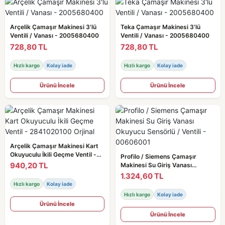
Arçelik Çamaşır Makinesi 3'lü
Teka Çamaşır Makinesi 3'lü
Ventili / Vanası - 2005680400
Ventili / Vanası - 2005680400
728,80 TL
728,80 TL
Hızlı kargo
Kolay iade
Hızlı kargo
Kolay iade
Ürünü İncele
Ürünü İncele
Arçelik Çamaşır Makinesi Kart
Okuyuculu İkili Geçme Ventil -
Profilo / Siemens Çamaşır
2841020100 Orjinal
940,20 TL
Makinesi Su Giriş Vanası
Okuyucu Sensörlü / Ventili -
1.324,60 TL
00606001
Hızlı kargo
Kolay iade
Hızlı kargo
Kolay iade
Ürünü İncele
Ürünü İncele