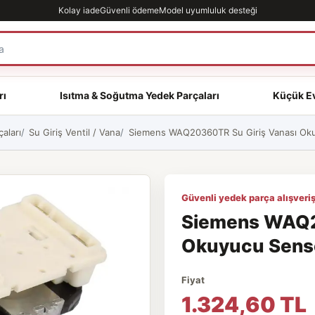
Kolay iade
Güvenli ödeme
Model uyumluluk desteği
rı
Isıtma & Soğutma Yedek Parçaları
Küçük Ev
aları
Su Giriş Ventil / Vana
Siemens WAQ20360TR Su Giriş Vanası Okuy
Güvenli yedek parça alışveriş
Siemens WAQ2
Okuyucu Sensör
Fiyat
1.324,60 TL