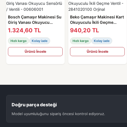
Bosch Çamaşır Makinesi Su
Beko Çamaşır Makinesi Kart
Giriş Vanası Okuyucu
Okuyuculu İkili Geçme
Sensörlü / Ventili -
Ventil - 2841020100 Orjinal
1.324,60 TL
940,20 TL
00606001
Hızlı kargo
Kolay iade
Hızlı kargo
Kolay iade
Ürünü İncele
Ürünü İncele
Doğru parça desteği
Model uyumluluğunu sipariş öncesi kontrol ediyoruz.