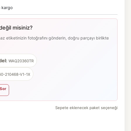
ı kargo
eğil misiniz?
 etiketinizin fotoğrafını gönderin, doğru parçayı birlikte
el:
WAQ20360TR
0-210468-V1-1X
Sor
Sepete eklenecek paket seçeneği