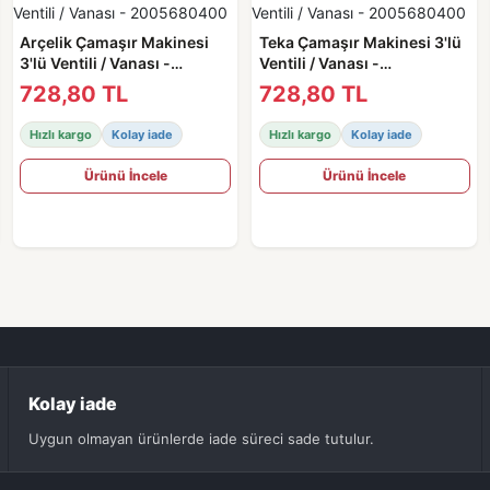
Arçelik Çamaşır Makinesi
Teka Çamaşır Makinesi 3'lü
3'lü Ventili / Vanası -
Ventili / Vanası -
2005680400
2005680400
728,80 TL
728,80 TL
Hızlı kargo
Kolay iade
Hızlı kargo
Kolay iade
Ürünü İncele
Ürünü İncele
Kolay iade
Uygun olmayan ürünlerde iade süreci sade tutulur.