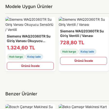
Modele Uygun Ürünler
Siemens WAQ20360TR Su
Giriş Ventili / Vanası
Siemens WAQ20360TR Su
Giriş Vanası Okuyucu
728,80 TL
Sensörlü / Ventili
1.324,60 TL
Hızlı kargo
Kolay iade
Hızlı kargo
Kolay iade
Ürünü İncele
Ürünü İncele
Benzer Ürünler