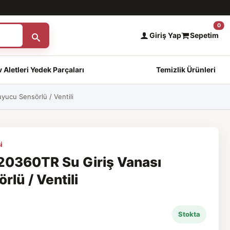
0
Giriş Yap
Sepetim
 Aletleri Yedek Parçaları
Temizlik Ürünleri
ucu Sensörlü / Ventili
i
0360TR Su Giriş Vanası
lü / Ventili
Stokta