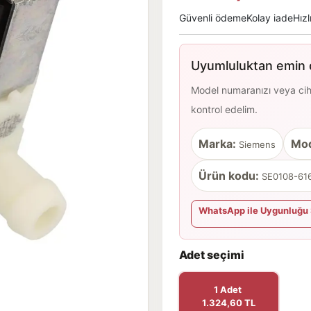
Güvenli ödeme
Kolay iade
Hızl
Uyumluluktan emin d
Model numaranızı veya cihaz
kontrol edelim.
Marka:
Mod
Siemens
Ürün kodu:
SE0108-616
WhatsApp ile Uygunluğu 
Adet seçimi
1 Adet
1.324,60 TL