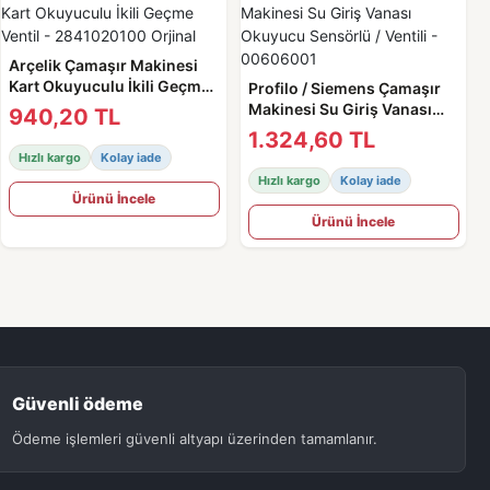
Arçelik Çamaşır Makinesi
Kart Okuyuculu İkili Geçme
Profilo / Siemens Çamaşır
Ventil - 2841020100 Orjinal
Makinesi Su Giriş Vanası
940,20 TL
Okuyucu Sensörlü / Ventili -
1.324,60 TL
00606001
Hızlı kargo
Kolay iade
Hızlı kargo
Kolay iade
Ürünü İncele
Ürünü İncele
Güvenli ödeme
Ödeme işlemleri güvenli altyapı üzerinden tamamlanır.