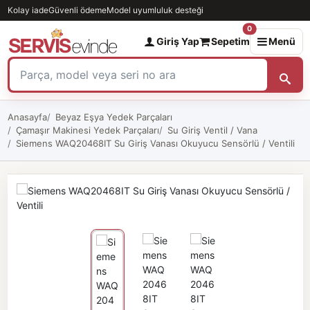
Kolay iade
Güvenli ödeme
Model uyumluluk desteği
0
Giriş Yap
Sepetim
Menü
Anasayfa
Beyaz Eşya Yedek Parçaları
Çamaşır Makinesi Yedek Parçaları
Su Giriş Ventil / Vana
Siemens WAQ20468IT Su Giriş Vanası Okuyucu Sensörlü / Ventili