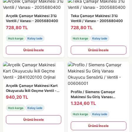
Arçelik Çamaşır Makinesi 3'lü
Teka Çamaşır Makinesi 3'lü
Ventili / Vanası - 2005680400
Ventili / Vanası - 2005680400
728,80 TL
728,80 TL
Hızlı kargo
Kolay iade
Hızlı kargo
Kolay iade
Ürünü İncele
Ürünü İncele
Arçelik Çamaşır Makinesi Kart
Okuyuculu İkili Geçme Ventil -
Profilo / Siemens Çamaşır
2841020100 Orjinal
940,20 TL
Makinesi Su Giriş Vanası
Okuyucu Sensörlü / Ventili -
1.324,60 TL
00606001
Hızlı kargo
Kolay iade
Hızlı kargo
Kolay iade
Ürünü İncele
Ürünü İncele