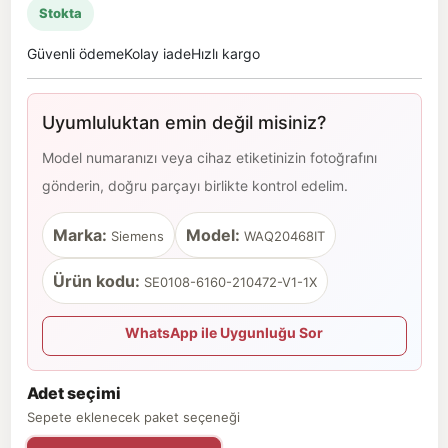
Stokta
Güvenli ödeme
Kolay iade
Hızlı kargo
Uyumluluktan emin değil misiniz?
Model numaranızı veya cihaz etiketinizin fotoğrafını
gönderin, doğru parçayı birlikte kontrol edelim.
Marka:
Model:
Siemens
WAQ20468IT
Ürün kodu:
SE0108-6160-210472-V1-1X
WhatsApp ile Uygunluğu Sor
Adet seçimi
Sepete eklenecek paket seçeneği