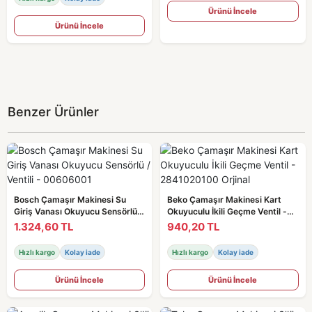
Ürünü İncele
Ürünü İncele
Benzer Ürünler
Bosch Çamaşır Makinesi Su
Beko Çamaşır Makinesi Kart
Giriş Vanası Okuyucu Sensörlü /
Okuyuculu İkili Geçme Ventil -
Ventili - 00606001
2841020100 Orjinal
1.324,60 TL
940,20 TL
Hızlı kargo
Kolay iade
Hızlı kargo
Kolay iade
Ürünü İncele
Ürünü İncele