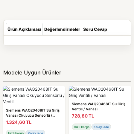
Ürün Açıklaması
Değerlendirmeler
Soru Cevap
Modele Uygun Ürünler
Siemens WAQ20468IT Su Giriş
Ventili / Vanası
Siemens WAQ20468IT Su Giriş
728,80 TL
Vanası Okuyucu Sensörlü /
Ventili
1.324,60 TL
Hızlı kargo
Kolay iade
Hızlı kargo
Kolay iade