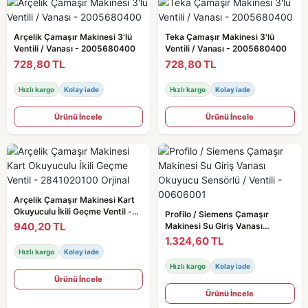
Arçelik Çamaşır Makinesi 3'lü
Teka Çamaşır Makinesi 3'lü
Ventili / Vanası - 2005680400
Ventili / Vanası - 2005680400
728,80 TL
728,80 TL
Hızlı kargo
Kolay iade
Hızlı kargo
Kolay iade
Ürünü İncele
Ürünü İncele
Arçelik Çamaşır Makinesi Kart
Okuyuculu İkili Geçme Ventil -
Profilo / Siemens Çamaşır
2841020100 Orjinal
940,20 TL
Makinesi Su Giriş Vanası
Okuyucu Sensörlü / Ventili -
1.324,60 TL
00606001
Hızlı kargo
Kolay iade
Hızlı kargo
Kolay iade
Ürünü İncele
Ürünü İncele