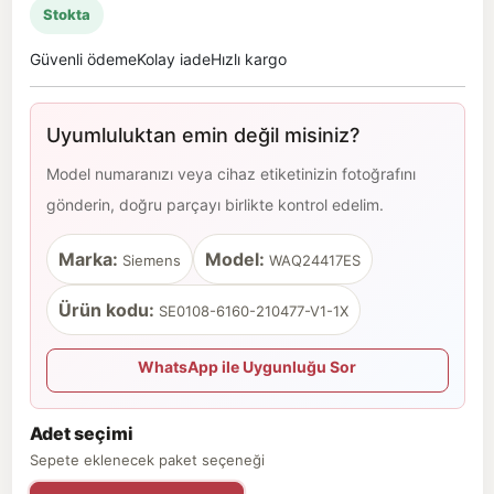
Stokta
Güvenli ödeme
Kolay iade
Hızlı kargo
Uyumluluktan emin değil misiniz?
Model numaranızı veya cihaz etiketinizin fotoğrafını
gönderin, doğru parçayı birlikte kontrol edelim.
Marka:
Model:
Siemens
WAQ24417ES
Ürün kodu:
SE0108-6160-210477-V1-1X
WhatsApp ile Uygunluğu Sor
Adet seçimi
Sepete eklenecek paket seçeneği