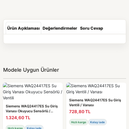
Ürün Açıklaması
Değerlendirmeler
Soru Cevap
Modele Uygun Ürünler
Siemens WAQ24417ES Su Giriş
Ventili / Vanası
Siemens WAQ24417ES Su Giriş
728,80 TL
Vanası Okuyucu Sensörlü /
Ventili
1.324,60 TL
Hızlı kargo
Kolay iade
Hızlı kargo
Kolay iade