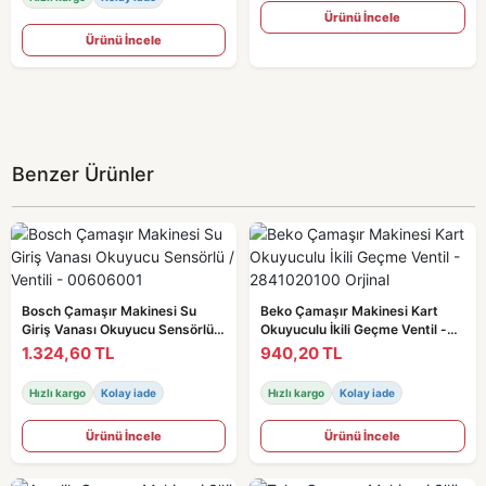
Ürünü İncele
Ürünü İncele
Benzer Ürünler
Bosch Çamaşır Makinesi Su
Beko Çamaşır Makinesi Kart
Giriş Vanası Okuyucu Sensörlü /
Okuyuculu İkili Geçme Ventil -
Ventili - 00606001
2841020100 Orjinal
1.324,60 TL
940,20 TL
Hızlı kargo
Kolay iade
Hızlı kargo
Kolay iade
Ürünü İncele
Ürünü İncele