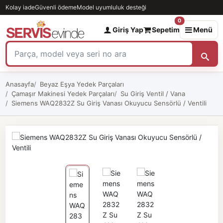
Kolay iade
Güvenli ödeme
Model uyumluluk desteği
0
Giriş Yap
Sepetim
Menü
Anasayfa
Beyaz Eşya Yedek Parçaları
Çamaşır Makinesi Yedek Parçaları
Su Giriş Ventil / Vana
Siemens WAQ2832Z Su Giriş Vanası Okuyucu Sensörlü / Ventili