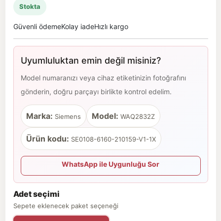
Stokta
Güvenli ödeme
Kolay iade
Hızlı kargo
Uyumluluktan emin değil misiniz?
Model numaranızı veya cihaz etiketinizin fotoğrafını
gönderin, doğru parçayı birlikte kontrol edelim.
Marka:
Model:
Siemens
WAQ2832Z
Ürün kodu:
SE0108-6160-210159-V1-1X
WhatsApp ile Uygunluğu Sor
Adet seçimi
Sepete eklenecek paket seçeneği