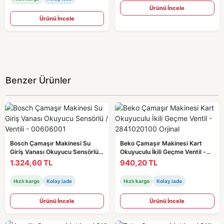
Ürünü İncele
Ürünü İncele
Benzer Ürünler
Bosch Çamaşır Makinesi Su
Beko Çamaşır Makinesi Kart
Giriş Vanası Okuyucu Sensörlü /
Okuyuculu İkili Geçme Ventil -
Ventili - 00606001
2841020100 Orjinal
1.324,60 TL
940,20 TL
Hızlı kargo
Kolay iade
Hızlı kargo
Kolay iade
Ürünü İncele
Ürünü İncele