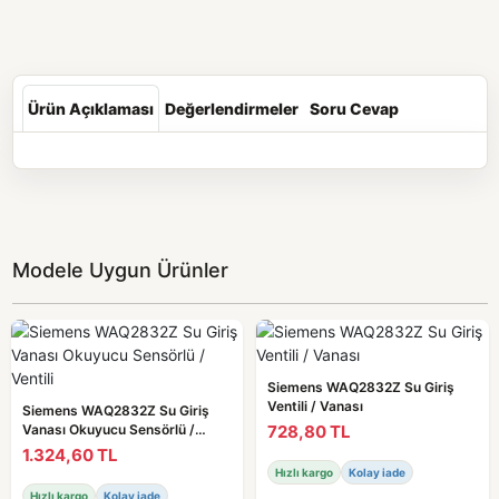
Ürün Açıklaması
Değerlendirmeler
Soru Cevap
Modele Uygun Ürünler
Siemens WAQ2832Z Su Giriş
Ventili / Vanası
Siemens WAQ2832Z Su Giriş
728,80 TL
Vanası Okuyucu Sensörlü /
Ventili
1.324,60 TL
Hızlı kargo
Kolay iade
Hızlı kargo
Kolay iade