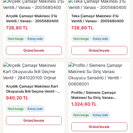
Arçelik Çamaşır Makinesi 3'lü
Teka Çamaşır Makinesi 3'lü
Ventili / Vanası - 2005680400
Ventili / Vanası - 2005680400
728,80 TL
728,80 TL
Hızlı kargo
Kolay iade
Hızlı kargo
Kolay iade
Ürünü İncele
Ürünü İncele
Arçelik Çamaşır Makinesi Kart
Okuyuculu İkili Geçme Ventil -
Profilo / Siemens Çamaşır
2841020100 Orjinal
940,20 TL
Makinesi Su Giriş Vanası
Okuyucu Sensörlü / Ventili -
1.324,60 TL
00606001
Hızlı kargo
Kolay iade
Hızlı kargo
Kolay iade
Ürünü İncele
Ürünü İncele