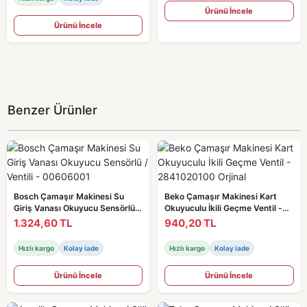
Ürünü İncele
Ürünü İncele
Benzer Ürünler
Bosch Çamaşır Makinesi Su
Beko Çamaşır Makinesi Kart
Giriş Vanası Okuyucu Sensörlü /
Okuyuculu İkili Geçme Ventil -
Ventili - 00606001
2841020100 Orjinal
1.324,60 TL
940,20 TL
Hızlı kargo
Kolay iade
Hızlı kargo
Kolay iade
Ürünü İncele
Ürünü İncele