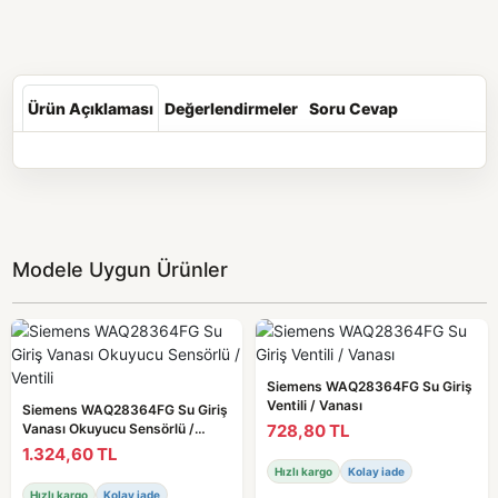
Ürün Açıklaması
Değerlendirmeler
Soru Cevap
Modele Uygun Ürünler
Siemens WAQ28364FG Su Giriş
Ventili / Vanası
Siemens WAQ28364FG Su Giriş
728,80 TL
Vanası Okuyucu Sensörlü /
Ventili
1.324,60 TL
Hızlı kargo
Kolay iade
Hızlı kargo
Kolay iade