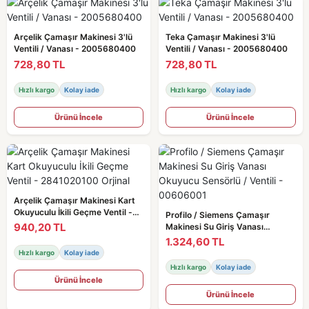
Arçelik Çamaşır Makinesi 3'lü
Teka Çamaşır Makinesi 3'lü
Ventili / Vanası - 2005680400
Ventili / Vanası - 2005680400
728,80 TL
728,80 TL
Hızlı kargo
Kolay iade
Hızlı kargo
Kolay iade
Ürünü İncele
Ürünü İncele
Arçelik Çamaşır Makinesi Kart
Okuyuculu İkili Geçme Ventil -
Profilo / Siemens Çamaşır
2841020100 Orjinal
940,20 TL
Makinesi Su Giriş Vanası
Okuyucu Sensörlü / Ventili -
1.324,60 TL
00606001
Hızlı kargo
Kolay iade
Hızlı kargo
Kolay iade
Ürünü İncele
Ürünü İncele