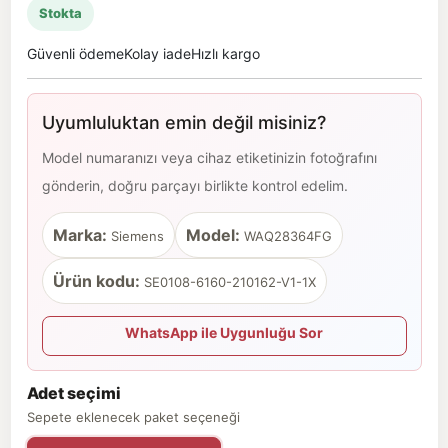
Stokta
Güvenli ödeme
Kolay iade
Hızlı kargo
Uyumluluktan emin değil misiniz?
Model numaranızı veya cihaz etiketinizin fotoğrafını
gönderin, doğru parçayı birlikte kontrol edelim.
Marka:
Model:
Siemens
WAQ28364FG
Ürün kodu:
SE0108-6160-210162-V1-1X
WhatsApp ile Uygunluğu Sor
Adet seçimi
Sepete eklenecek paket seçeneği