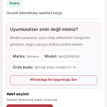
Stokta
Güvenli ödeme
Kolay iade
Hızlı kargo
Uyumluluktan emin değil misiniz?
Model numaranızı veya cihaz etiketinizin fotoğrafını
gönderin, doğru parçayı birlikte kontrol edelim.
Marka:
Model:
Siemens
WAQ2836SGB
Ürün kodu:
SE0108-6160-210493-V1-1X
WhatsApp ile Uygunluğu Sor
Adet seçimi
Sepete eklenecek paket seçeneği