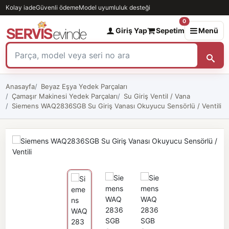
Kolay iade
Güvenli ödeme
Model uyumluluk desteği
0
Giriş Yap
Sepetim
Menü
Anasayfa
Beyaz Eşya Yedek Parçaları
Çamaşır Makinesi Yedek Parçaları
Su Giriş Ventil / Vana
Siemens WAQ2836SGB Su Giriş Vanası Okuyucu Sensörlü / Ventili