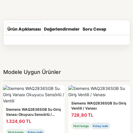
Ürün Açıklaması
Değerlendirmeler
Soru Cevap
Modele Uygun Ürünler
Siemens WAQ2836SGB Su Giriş
Ventili / Vanası
Siemens WAQ2836SGB Su Giriş
728,80 TL
Vanası Okuyucu Sensörlü /
Ventili
1.324,60 TL
Hızlı kargo
Kolay iade
Hızlı kargo
Kolay iade