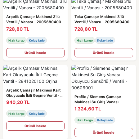
Arçelik Çamaşır Makinesi 3'lü
Teka Çamaşır Makinesi 3'lü
Ventili / Vanası - 2005680400
Ventili / Vanası - 2005680400
728,80 TL
728,80 TL
Hızlı kargo
Kolay iade
Hızlı kargo
Kolay iade
Ürünü İncele
Ürünü İncele
Arçelik Çamaşır Makinesi Kart
Okuyuculu İkili Geçme Ventil -
Profilo / Siemens Çamaşır
2841020100 Orjinal
940,20 TL
Makinesi Su Giriş Vanası
Okuyucu Sensörlü / Ventili -
1.324,60 TL
00606001
Hızlı kargo
Kolay iade
Hızlı kargo
Kolay iade
Ürünü İncele
Ürünü İncele