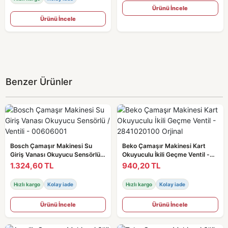
Ürünü İncele
Ürünü İncele
Benzer Ürünler
Bosch Çamaşır Makinesi Su
Beko Çamaşır Makinesi Kart
Giriş Vanası Okuyucu Sensörlü /
Okuyuculu İkili Geçme Ventil -
Ventili - 00606001
2841020100 Orjinal
1.324,60 TL
940,20 TL
Hızlı kargo
Kolay iade
Hızlı kargo
Kolay iade
Ürünü İncele
Ürünü İncele