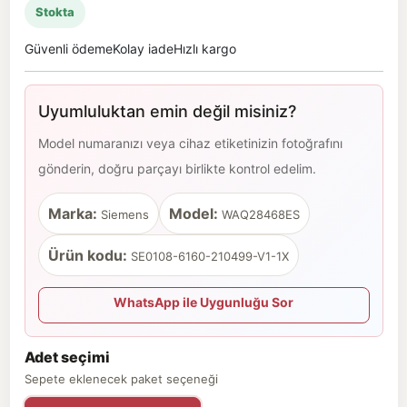
Stokta
Güvenli ödeme
Kolay iade
Hızlı kargo
Uyumluluktan emin değil misiniz?
Model numaranızı veya cihaz etiketinizin fotoğrafını
gönderin, doğru parçayı birlikte kontrol edelim.
Marka:
Model:
Siemens
WAQ28468ES
Ürün kodu:
SE0108-6160-210499-V1-1X
WhatsApp ile Uygunluğu Sor
Adet seçimi
Sepete eklenecek paket seçeneği