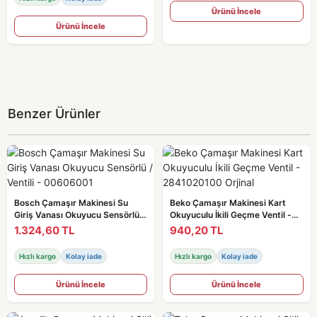
Ürünü İncele
Ürünü İncele
Benzer Ürünler
Bosch Çamaşır Makinesi Su
Beko Çamaşır Makinesi Kart
Giriş Vanası Okuyucu Sensörlü /
Okuyuculu İkili Geçme Ventil -
Ventili - 00606001
2841020100 Orjinal
1.324,60 TL
940,20 TL
Hızlı kargo
Kolay iade
Hızlı kargo
Kolay iade
Ürünü İncele
Ürünü İncele