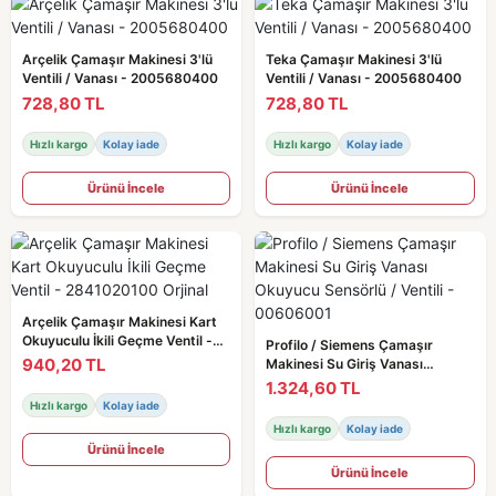
Arçelik Çamaşır Makinesi 3'lü
Teka Çamaşır Makinesi 3'lü
Ventili / Vanası - 2005680400
Ventili / Vanası - 2005680400
728,80 TL
728,80 TL
Hızlı kargo
Kolay iade
Hızlı kargo
Kolay iade
Ürünü İncele
Ürünü İncele
Arçelik Çamaşır Makinesi Kart
Okuyuculu İkili Geçme Ventil -
Profilo / Siemens Çamaşır
2841020100 Orjinal
940,20 TL
Makinesi Su Giriş Vanası
Okuyucu Sensörlü / Ventili -
1.324,60 TL
00606001
Hızlı kargo
Kolay iade
Hızlı kargo
Kolay iade
Ürünü İncele
Ürünü İncele