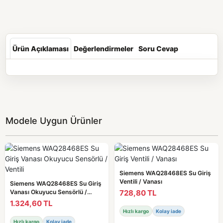
Ürün Açıklaması
Değerlendirmeler
Soru Cevap
Modele Uygun Ürünler
Siemens WAQ28468ES Su Giriş
Ventili / Vanası
Siemens WAQ28468ES Su Giriş
728,80 TL
Vanası Okuyucu Sensörlü /
Ventili
1.324,60 TL
Hızlı kargo
Kolay iade
Hızlı kargo
Kolay iade