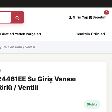
0
Giriş Yap
Sepetim
 Aletleri Yedek Parçaları
Temizlik Ürünleri
cu Sensörlü / Ventili
i
461EE Su Giriş Vanası
lü / Ventili
Stokta