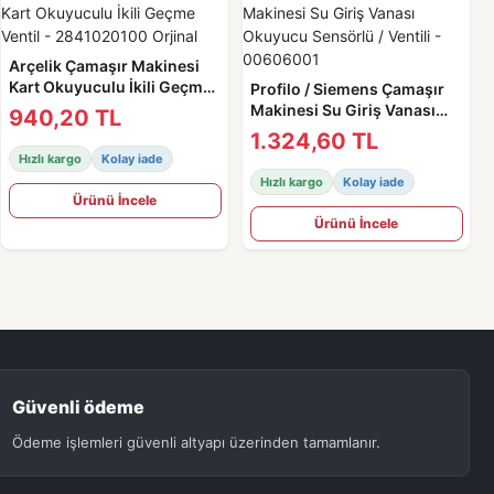
Arçelik Çamaşır Makinesi
Kart Okuyuculu İkili Geçme
Profilo / Siemens Çamaşır
Ventil - 2841020100 Orjinal
Makinesi Su Giriş Vanası
940,20 TL
Okuyucu Sensörlü / Ventili -
1.324,60 TL
00606001
Hızlı kargo
Kolay iade
Hızlı kargo
Kolay iade
Ürünü İncele
Ürünü İncele
Güvenli ödeme
Ödeme işlemleri güvenli altyapı üzerinden tamamlanır.