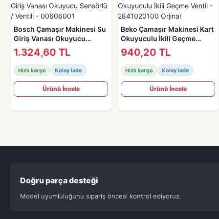
Bosch Çamaşır Makinesi Su
Beko Çamaşır Makinesi Kart
Giriş Vanası Okuyucu
Okuyuculu İkili Geçme
Sensörlü / Ventili -
Ventil - 2841020100 Orjinal
1.324,60 TL
940,20 TL
00606001
Hızlı kargo
Kolay iade
Hızlı kargo
Kolay iade
Ürünü İncele
Ürünü İncele
Doğru parça desteği
Model uyumluluğunu sipariş öncesi kontrol ediyoruz.