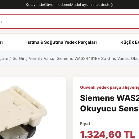
Kolay iade
Güvenli ödeme
Model uyumluluk desteği
rı
Isıtma & Soğutma Yedek Parçaları
Küçük Ev
aları
Su Giriş Ventil / Vana
Siemens WAS24461EE Su Giriş Vanası Okuyu
Güvenli yedek parça alışveriş
Siemens WAS24
Okuyucu Sensör
Fiyat
1.324,60 TL