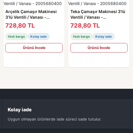
Arçelik Çamaşır Makinesi
Teka Çamaşır Makinesi 3'lü
3'lü Ventili / Vanası -
Ventili / Vanası -
2005680400
2005680400
728,80 TL
728,80 TL
Hızlı kargo
Kolay iade
Hızlı kargo
Kolay iade
Ürünü İncele
Ürünü İncele
Kolay iade
Uygun olmayan ürünlerde iade süreci sade tutulur.