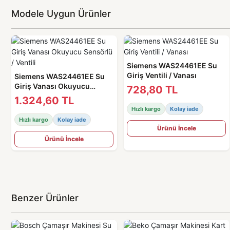
Modele Uygun Ürünler
Siemens WAS24461EE Su
Giriş Ventili / Vanası
Siemens WAS24461EE Su
Giriş Vanası Okuyucu
728,80 TL
Sensörlü / Ventili
1.324,60 TL
Hızlı kargo
Kolay iade
Hızlı kargo
Kolay iade
Ürünü İncele
Ürünü İncele
Benzer Ürünler