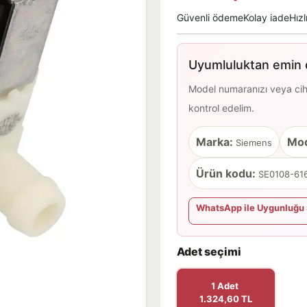
Güvenli ödeme
Kolay iade
Hızl
Uyumluluktan emin d
Model numaranızı veya cihaz
kontrol edelim.
Marka:
Mod
Siemens
Ürün kodu:
SE0108-616
WhatsApp ile Uygunluğu 
Adet seçimi
1 Adet
1.324,60 TL