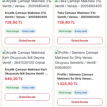
Arçelik Çamaşır Makinesi 3'lü
Teka Çamaşır Makinesi 3'lü
Ventili / Vanası - 2005680400
Ventili / Vanası - 2005680400
728,80 TL
728,80 TL
Hızlı kargo
Kolay iade
Hızlı kargo
Kolay iade
Ürünü İncele
Ürünü İncele
Arçelik Çamaşır Makinesi Kart
Okuyuculu İkili Geçme Ventil -
Profilo / Siemens Çamaşır
2841020100 Orjinal
940,20 TL
Makinesi Su Giriş Vanası
Okuyucu Sensörlü / Ventili -
1.324,60 TL
00606001
Hızlı kargo
Kolay iade
Hızlı kargo
Kolay iade
Ürünü İncele
Ürünü İncele