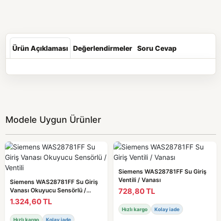
Ürün Açıklaması
Değerlendirmeler
Soru Cevap
Modele Uygun Ürünler
Siemens WAS28781FF Su Giriş
Ventili / Vanası
Siemens WAS28781FF Su Giriş
728,80 TL
Vanası Okuyucu Sensörlü /
Ventili
1.324,60 TL
Hızlı kargo
Kolay iade
Hızlı kargo
Kolay iade