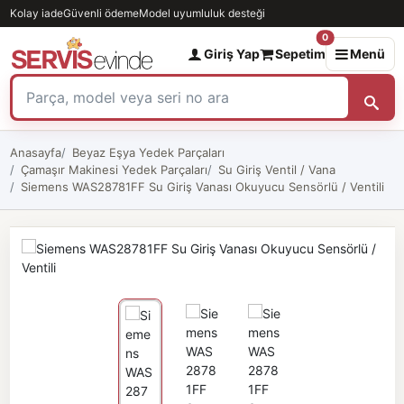
Kolay iade
Güvenli ödeme
Model uyumluluk desteği
0
Giriş Yap
Sepetim
Menü
Anasayfa
Beyaz Eşya Yedek Parçaları
Çamaşır Makinesi Yedek Parçaları
Su Giriş Ventil / Vana
Siemens WAS28781FF Su Giriş Vanası Okuyucu Sensörlü / Ventili