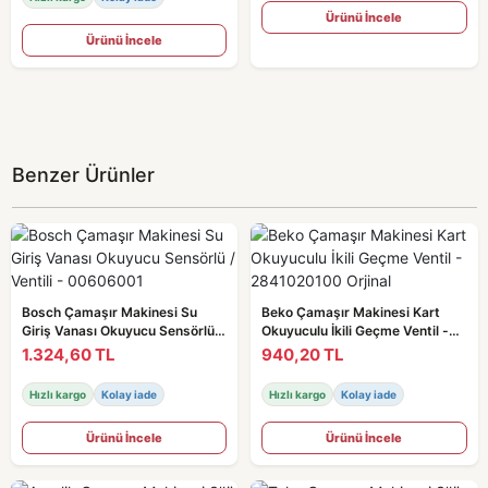
Ürünü İncele
Ürünü İncele
Benzer Ürünler
Bosch Çamaşır Makinesi Su
Beko Çamaşır Makinesi Kart
Giriş Vanası Okuyucu Sensörlü /
Okuyuculu İkili Geçme Ventil -
Ventili - 00606001
2841020100 Orjinal
1.324,60 TL
940,20 TL
Hızlı kargo
Kolay iade
Hızlı kargo
Kolay iade
Ürünü İncele
Ürünü İncele