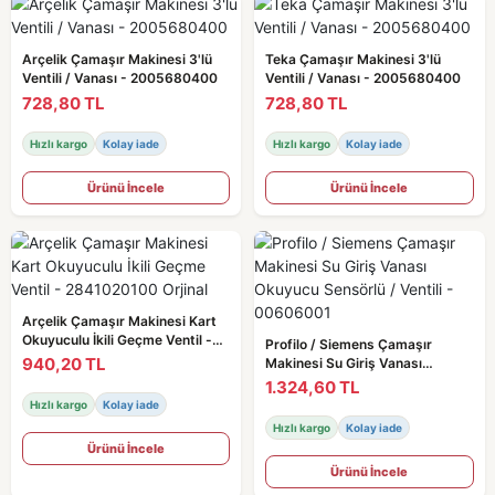
Arçelik Çamaşır Makinesi 3'lü
Teka Çamaşır Makinesi 3'lü
Ventili / Vanası - 2005680400
Ventili / Vanası - 2005680400
728,80 TL
728,80 TL
Hızlı kargo
Kolay iade
Hızlı kargo
Kolay iade
Ürünü İncele
Ürünü İncele
Arçelik Çamaşır Makinesi Kart
Okuyuculu İkili Geçme Ventil -
Profilo / Siemens Çamaşır
2841020100 Orjinal
940,20 TL
Makinesi Su Giriş Vanası
Okuyucu Sensörlü / Ventili -
1.324,60 TL
00606001
Hızlı kargo
Kolay iade
Hızlı kargo
Kolay iade
Ürünü İncele
Ürünü İncele