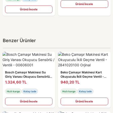
Ürünü İncele
Ürünü İncele
Benzer Ürünler
Bosch Çamaşır Makinesi Su
Beko Çamaşır Makinesi Kart
Giriş Vanası Okuyucu Sensörlü /
Okuyuculu İkili Geçme Ventil -
Ventili - 00606001
2841020100 Orjinal
1.324,60 TL
940,20 TL
Hızlı kargo
Kolay iade
Hızlı kargo
Kolay iade
Ürünü İncele
Ürünü İncele