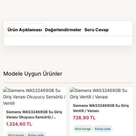
Ürün Açıklaması
Değerlendirmeler
Soru Cevap
Modele Uygun Ürünler
Siemens WAS32469GB Su Giriş
Ventili / Vanası
Siemens WAS32469GB Su Giriş
728,80 TL
Vanası Okuyucu Sensörlü /
Ventili
1.324,60 TL
Hızlı kargo
Kolay iade
Hızlı kargo
Kolay iade