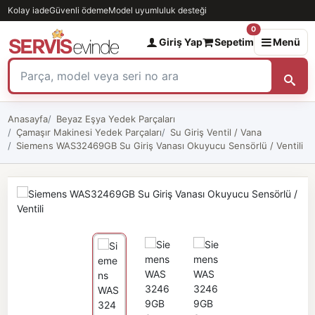
Kolay iade
Güvenli ödeme
Model uyumluluk desteği
0
Giriş Yap
Sepetim
Menü
Anasayfa
Beyaz Eşya Yedek Parçaları
Çamaşır Makinesi Yedek Parçaları
Su Giriş Ventil / Vana
Siemens WAS32469GB Su Giriş Vanası Okuyucu Sensörlü / Ventili