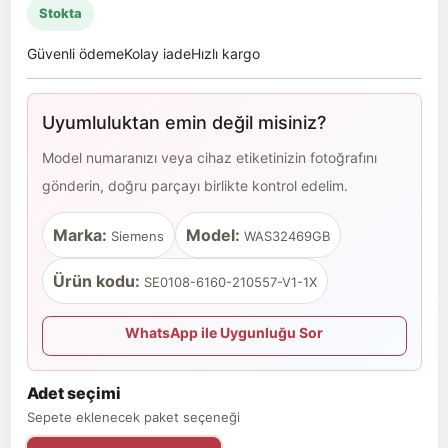
Stokta
Güvenli ödeme
Kolay iade
Hızlı kargo
Uyumluluktan emin değil misiniz?
Model numaranızı veya cihaz etiketinizin fotoğrafını
gönderin, doğru parçayı birlikte kontrol edelim.
Marka:
Model:
Siemens
WAS32469GB
Ürün kodu:
SE0108-6160-210557-V1-1X
WhatsApp ile Uygunluğu Sor
Adet seçimi
Sepete eklenecek paket seçeneği