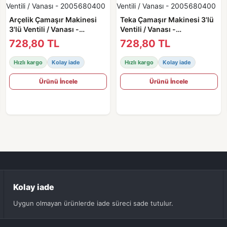
Arçelik Çamaşır Makinesi
Teka Çamaşır Makinesi 3'lü
3'lü Ventili / Vanası -
Ventili / Vanası -
2005680400
2005680400
728,80 TL
728,80 TL
Hızlı kargo
Kolay iade
Hızlı kargo
Kolay iade
Ürünü İncele
Ürünü İncele
Kolay iade
Uygun olmayan ürünlerde iade süreci sade tutulur.