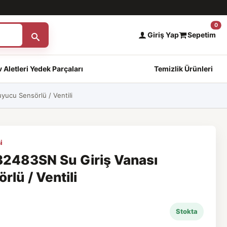
0
Giriş Yap
Sepetim
 Aletleri Yedek Parçaları
Temizlik Ürünleri
ucu Sensörlü / Ventili
i
2483SN Su Giriş Vanası
lü / Ventili
Stokta