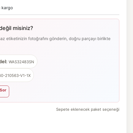
ı kargo
eğil misiniz?
 etiketinizin fotoğrafını gönderin, doğru parçayı birlikte
el:
WAS32483SN
0-210563-V1-1X
Sor
Sepete eklenecek paket seçeneği