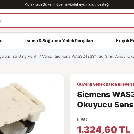
Kolay iade
Güvenli ödeme
Model uyumluluk desteği
rı
Isıtma & Soğutma Yedek Parçaları
Küçük Ev
aları
Su Giriş Ventil / Vana
Siemens WAS32483SN Su Giriş Vanası Okuy
Güvenli yedek parça alışveriş
Siemens WAS3
Okuyucu Sensör
Fiyat
1.324,60 TL