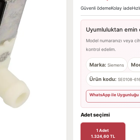
Güvenli ödeme
Kolay iade
Hızl
Uyumluluktan emin d
Model numaranızı veya cihaz
kontrol edelim.
Marka:
Mod
Siemens
Ürün kodu:
SE0108-616
WhatsApp ile Uygunluğu 
Adet seçimi
1 Adet
1.324,60 TL