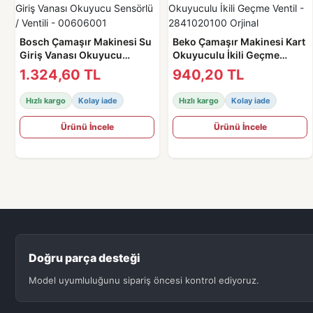
Bosch Çamaşır Makinesi Su
Beko Çamaşır Makinesi Kart
Giriş Vanası Okuyucu
Okuyuculu İkili Geçme
Sensörlü / Ventili -
Ventil - 2841020100 Orjinal
1.324,60 TL
940,20 TL
00606001
Hızlı kargo
Kolay iade
Hızlı kargo
Kolay iade
Ürünü İncele
Ürünü İncele
Doğru parça desteği
Model uyumluluğunu sipariş öncesi kontrol ediyoruz.