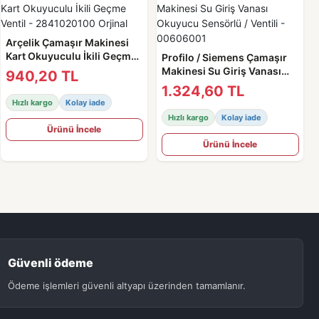
Arçelik Çamaşır Makinesi
Kart Okuyuculu İkili Geçme
Profilo / Siemens Çamaşır
Ventil - 2841020100 Orjinal
Makinesi Su Giriş Vanası
940,20 TL
Okuyucu Sensörlü / Ventili -
1.324,60 TL
00606001
Hızlı kargo
Kolay iade
Hızlı kargo
Kolay iade
Ürünü İncele
Ürünü İncele
Güvenli ödeme
Ödeme işlemleri güvenli altyapı üzerinden tamamlanır.