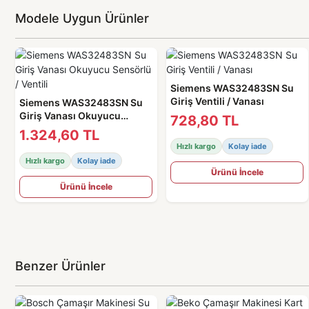
Modele Uygun Ürünler
Siemens WAS32483SN Su
Giriş Ventili / Vanası
Siemens WAS32483SN Su
Giriş Vanası Okuyucu
728,80 TL
Sensörlü / Ventili
1.324,60 TL
Hızlı kargo
Kolay iade
Hızlı kargo
Kolay iade
Ürünü İncele
Ürünü İncele
Benzer Ürünler