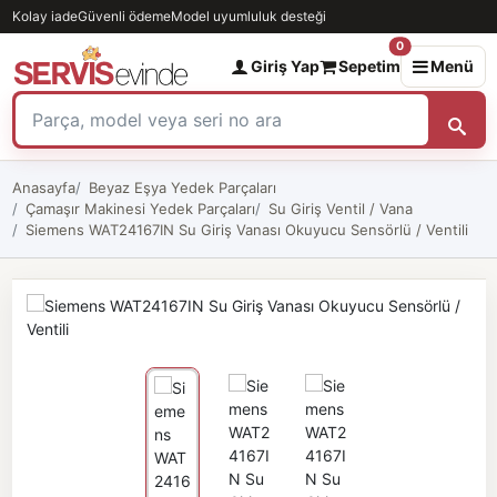
Kolay iade
Güvenli ödeme
Model uyumluluk desteği
0
Giriş Yap
Sepetim
Menü
Anasayfa
Beyaz Eşya Yedek Parçaları
Çamaşır Makinesi Yedek Parçaları
Su Giriş Ventil / Vana
Siemens WAT24167IN Su Giriş Vanası Okuyucu Sensörlü / Ventili