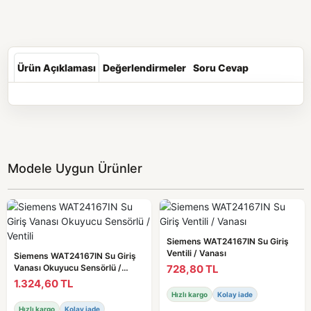
Ürün Açıklaması
Değerlendirmeler
Soru Cevap
Modele Uygun Ürünler
Siemens WAT24167IN Su Giriş
Ventili / Vanası
Siemens WAT24167IN Su Giriş
728,80 TL
Vanası Okuyucu Sensörlü /
Ventili
1.324,60 TL
Hızlı kargo
Kolay iade
Hızlı kargo
Kolay iade