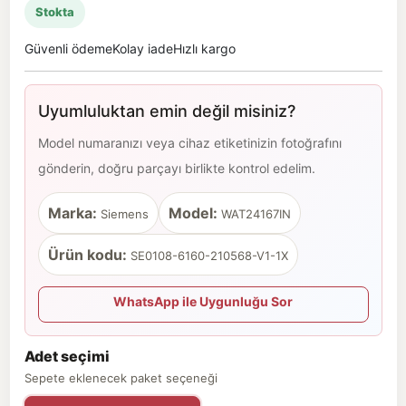
Stokta
Güvenli ödeme
Kolay iade
Hızlı kargo
Uyumluluktan emin değil misiniz?
Model numaranızı veya cihaz etiketinizin fotoğrafını
gönderin, doğru parçayı birlikte kontrol edelim.
Marka:
Model:
Siemens
WAT24167IN
Ürün kodu:
SE0108-6160-210568-V1-1X
WhatsApp ile Uygunluğu Sor
Adet seçimi
Sepete eklenecek paket seçeneği