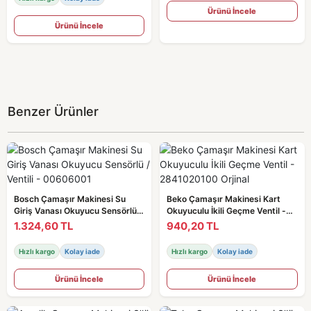
Ürünü İncele
Ürünü İncele
Benzer Ürünler
Bosch Çamaşır Makinesi Su
Beko Çamaşır Makinesi Kart
Giriş Vanası Okuyucu Sensörlü /
Okuyuculu İkili Geçme Ventil -
Ventili - 00606001
2841020100 Orjinal
1.324,60 TL
940,20 TL
Hızlı kargo
Kolay iade
Hızlı kargo
Kolay iade
Ürünü İncele
Ürünü İncele