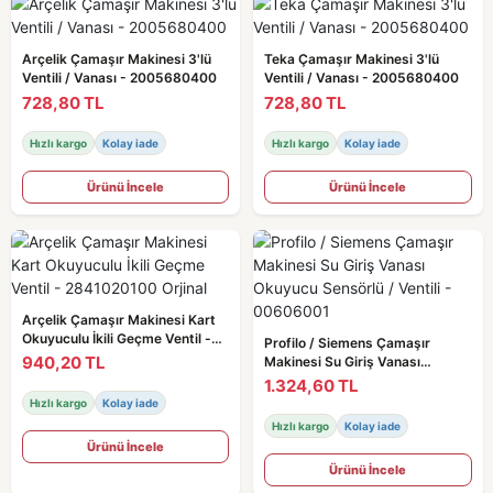
Arçelik Çamaşır Makinesi 3'lü
Teka Çamaşır Makinesi 3'lü
Ventili / Vanası - 2005680400
Ventili / Vanası - 2005680400
728,80 TL
728,80 TL
Hızlı kargo
Kolay iade
Hızlı kargo
Kolay iade
Ürünü İncele
Ürünü İncele
Arçelik Çamaşır Makinesi Kart
Okuyuculu İkili Geçme Ventil -
Profilo / Siemens Çamaşır
2841020100 Orjinal
940,20 TL
Makinesi Su Giriş Vanası
Okuyucu Sensörlü / Ventili -
1.324,60 TL
00606001
Hızlı kargo
Kolay iade
Hızlı kargo
Kolay iade
Ürünü İncele
Ürünü İncele