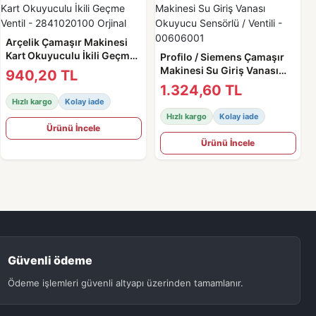
Arçelik Çamaşır Makinesi
Kart Okuyuculu İkili Geçme
Profilo / Siemens Çamaşır
Ventil - 2841020100 Orjinal
Makinesi Su Giriş Vanası
940,20 TL
Okuyucu Sensörlü / Ventili -
1.324,60 TL
00606001
Hızlı kargo
Kolay iade
Hızlı kargo
Kolay iade
Ürünü İncele
Ürünü İncele
Güvenli ödeme
Ödeme işlemleri güvenli altyapı üzerinden tamamlanır.