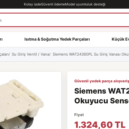
Kolay iade
Güvenli ödeme
Model uyumluluk desteği
rı
Isıtma & Soğutma Yedek Parçaları
Küçük Ev
aları
Su Giriş Ventil / Vana
Siemens WAT24360PL Su Giriş Vanası Okuyu
Güvenli yedek parça alışveriş
Siemens WAT24
Okuyucu Sensör
Fiyat
1.324,60 TL