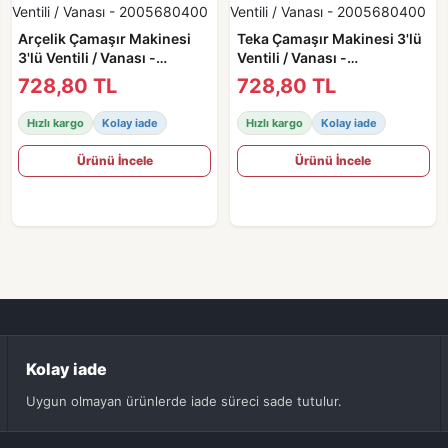
Arçelik Çamaşır Makinesi
Teka Çamaşır Makinesi 3'lü
3'lü Ventili / Vanası -
Ventili / Vanası -
2005680400
2005680400
728,80 TL
728,80 TL
Hızlı kargo
Kolay iade
Hızlı kargo
Kolay iade
Ürünü İncele
Ürünü İncele
Kolay iade
Uygun olmayan ürünlerde iade süreci sade tutulur.