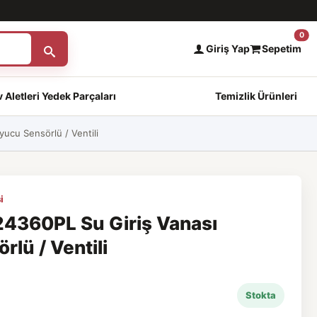
0
Giriş Yap
Sepetim
 Aletleri Yedek Parçaları
Temizlik Ürünleri
cu Sensörlü / Ventili
i
360PL Su Giriş Vanası
lü / Ventili
Stokta