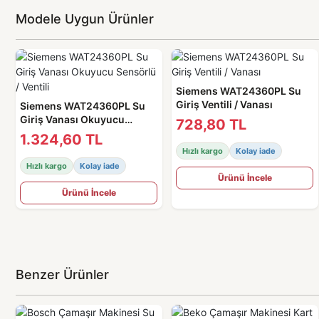
Modele Uygun Ürünler
Siemens WAT24360PL Su
Giriş Ventili / Vanası
Siemens WAT24360PL Su
Giriş Vanası Okuyucu
728,80 TL
Sensörlü / Ventili
1.324,60 TL
Hızlı kargo
Kolay iade
Hızlı kargo
Kolay iade
Ürünü İncele
Ürünü İncele
Benzer Ürünler