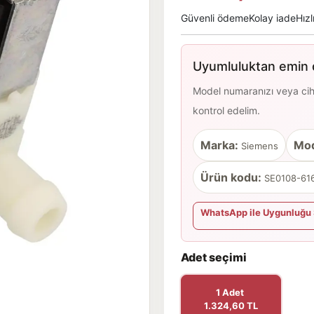
Güvenli ödeme
Kolay iade
Hızl
Uyumluluktan emin d
Model numaranızı veya cihaz
kontrol edelim.
Marka:
Mod
Siemens
Ürün kodu:
SE0108-616
WhatsApp ile Uygunluğu 
Adet seçimi
1 Adet
1.324,60 TL