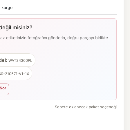
ı kargo
eğil misiniz?
 etiketinizin fotoğrafını gönderin, doğru parçayı birlikte
el:
WAT24360PL
0-210571-V1-1X
Sor
Sepete eklenecek paket seçeneği