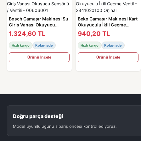
Bosch Çamaşır Makinesi Su
Beko Çamaşır Makinesi Kart
Giriş Vanası Okuyucu
Okuyuculu İkili Geçme
Sensörlü / Ventili -
Ventil - 2841020100 Orjinal
1.324,60 TL
940,20 TL
00606001
Hızlı kargo
Kolay iade
Hızlı kargo
Kolay iade
Ürünü İncele
Ürünü İncele
Doğru parça desteği
Model uyumluluğunu sipariş öncesi kontrol ediyoruz.