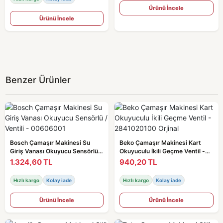
Ürünü İncele
Ürünü İncele
Benzer Ürünler
Bosch Çamaşır Makinesi Su
Beko Çamaşır Makinesi Kart
Giriş Vanası Okuyucu Sensörlü /
Okuyuculu İkili Geçme Ventil -
Ventili - 00606001
2841020100 Orjinal
1.324,60 TL
940,20 TL
Hızlı kargo
Kolay iade
Hızlı kargo
Kolay iade
Ürünü İncele
Ürünü İncele