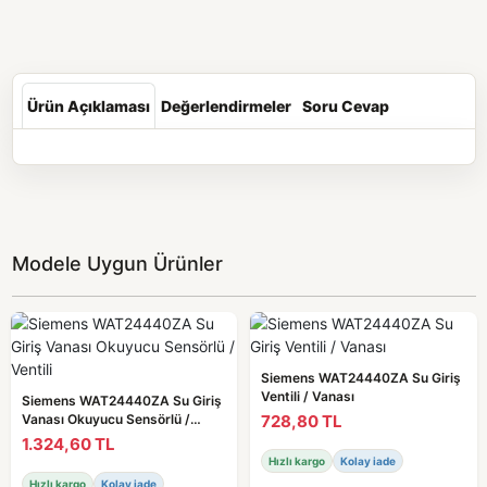
Ürün Açıklaması
Değerlendirmeler
Soru Cevap
Modele Uygun Ürünler
Siemens WAT24440ZA Su Giriş
Ventili / Vanası
Siemens WAT24440ZA Su Giriş
728,80 TL
Vanası Okuyucu Sensörlü /
Ventili
1.324,60 TL
Hızlı kargo
Kolay iade
Hızlı kargo
Kolay iade