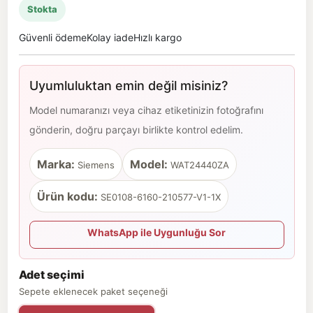
Stokta
Güvenli ödeme
Kolay iade
Hızlı kargo
Uyumluluktan emin değil misiniz?
Model numaranızı veya cihaz etiketinizin fotoğrafını
gönderin, doğru parçayı birlikte kontrol edelim.
Marka:
Model:
Siemens
WAT24440ZA
Ürün kodu:
SE0108-6160-210577-V1-1X
WhatsApp ile Uygunluğu Sor
Adet seçimi
Sepete eklenecek paket seçeneği