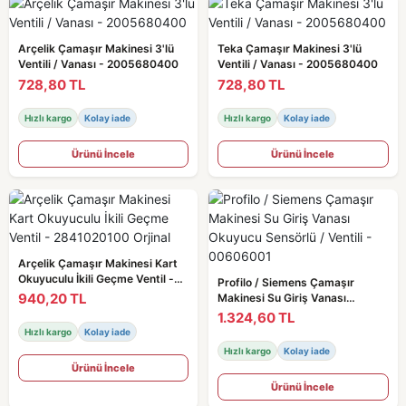
Arçelik Çamaşır Makinesi 3'lü
Teka Çamaşır Makinesi 3'lü
Ventili / Vanası - 2005680400
Ventili / Vanası - 2005680400
728,80 TL
728,80 TL
Hızlı kargo
Kolay iade
Hızlı kargo
Kolay iade
Ürünü İncele
Ürünü İncele
Arçelik Çamaşır Makinesi Kart
Okuyuculu İkili Geçme Ventil -
Profilo / Siemens Çamaşır
2841020100 Orjinal
940,20 TL
Makinesi Su Giriş Vanası
Okuyucu Sensörlü / Ventili -
1.324,60 TL
00606001
Hızlı kargo
Kolay iade
Hızlı kargo
Kolay iade
Ürünü İncele
Ürünü İncele