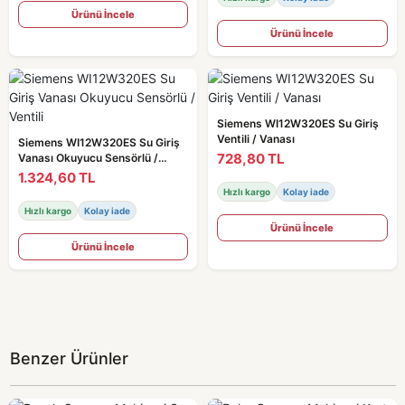
Ürünü İncele
Ürünü İncele
Siemens WI12W320ES Su Giriş
Ventili / Vanası
Siemens WI12W320ES Su Giriş
728,80 TL
Vanası Okuyucu Sensörlü /
Ventili
1.324,60 TL
Hızlı kargo
Kolay iade
Hızlı kargo
Kolay iade
Ürünü İncele
Ürünü İncele
Benzer Ürünler