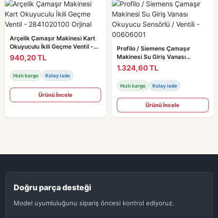
Arçelik Çamaşır Makinesi Kart
Okuyuculu İkili Geçme Ventil -
Profilo / Siemens Çamaşır
2841020100 Orjinal
940,20 TL
Makinesi Su Giriş Vanası
Okuyucu Sensörlü / Ventili -
1.324,60 TL
00606001
Hızlı kargo
Kolay iade
Hızlı kargo
Kolay iade
Ürünü İncele
Ürünü İncele
Doğru parça desteği
Model uyumluluğunu sipariş öncesi kontrol ediyoruz.