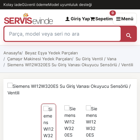
Kolay iade
Güvenli ödeme
Model uyumluluk desteği
0
Giriş Yap
Sepetim
Menü
Anasayfa
Beyaz Eşya Yedek Parçaları
Çamaşır Makinesi Yedek Parçaları
Su Giriş Ventil / Vana
Siemens WI12W320ES Su Giriş Vanası Okuyucu Sensörlü / Ventili