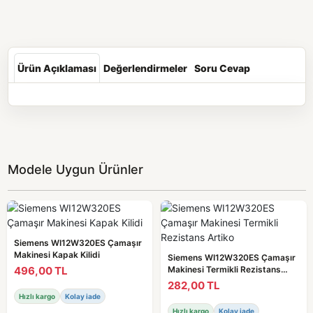
Ürün Açıklaması
Değerlendirmeler
Soru Cevap
Modele Uygun Ürünler
Siemens WI12W320ES Çamaşır
Makinesi Kapak Kilidi
Siemens WI12W320ES Çamaşır
496,00 TL
Makinesi Termikli Rezistans
Artiko
282,00 TL
Hızlı kargo
Kolay iade
Hızlı kargo
Kolay iade