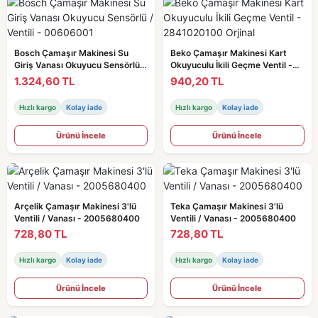
Bosch Çamaşır Makinesi Su
Beko Çamaşır Makinesi Kart
Giriş Vanası Okuyucu Sensörlü /
Okuyuculu İkili Geçme Ventil -
Ventili - 00606001
2841020100 Orjinal
1.324,60 TL
940,20 TL
Hızlı kargo
Kolay iade
Hızlı kargo
Kolay iade
Ürünü İncele
Ürünü İncele
Arçelik Çamaşır Makinesi 3'lü
Teka Çamaşır Makinesi 3'lü
Ventili / Vanası - 2005680400
Ventili / Vanası - 2005680400
728,80 TL
728,80 TL
Hızlı kargo
Kolay iade
Hızlı kargo
Kolay iade
Ürünü İncele
Ürünü İncele