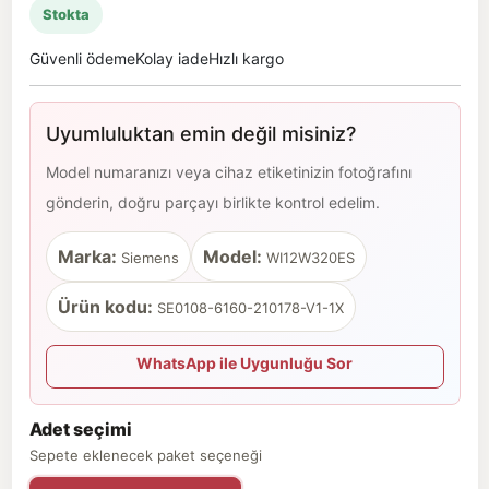
Stokta
Güvenli ödeme
Kolay iade
Hızlı kargo
Uyumluluktan emin değil misiniz?
Model numaranızı veya cihaz etiketinizin fotoğrafını
gönderin, doğru parçayı birlikte kontrol edelim.
Marka:
Model:
Siemens
WI12W320ES
Ürün kodu:
SE0108-6160-210178-V1-1X
WhatsApp ile Uygunluğu Sor
Adet seçimi
Sepete eklenecek paket seçeneği