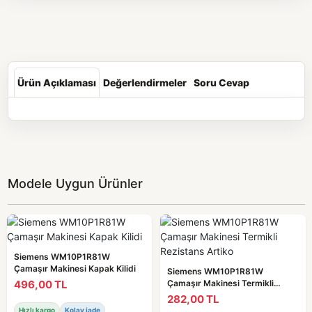
Ürün Açıklaması
Değerlendirmeler
Soru Cevap
Modele Uygun Ürünler
Siemens WM10P1R81W
Çamaşır Makinesi Kapak Kilidi
Siemens WM10P1R81W
496,00 TL
Çamaşır Makinesi Termikli
Rezistans Artiko
282,00 TL
Hızlı kargo
Kolay iade