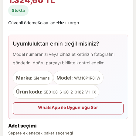
1.324,60 TL
Stokta
Güvenli ödeme
Kolay iade
Hızlı kargo
Uyumluluktan emin değil misiniz?
Model numaranızı veya cihaz etiketinizin fotoğrafını
gönderin, doğru parçayı birlikte kontrol edelim.
Marka:
Model:
Siemens
WM10P1R81W
Ürün kodu:
SE0108-6160-210182-V1-1X
WhatsApp ile Uygunluğu Sor
Adet seçimi
Sepete eklenecek paket seçeneği