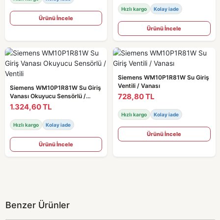
Hızlı kargo
Kolay iade
Ürünü İncele
Ürünü İncele
Siemens WM10P1R81W Su Giriş
Ventili / Vanası
Siemens WM10P1R81W Su Giriş
728,80 TL
Vanası Okuyucu Sensörlü /
Ventili
1.324,60 TL
Hızlı kargo
Kolay iade
Hızlı kargo
Kolay iade
Ürünü İncele
Ürünü İncele
Benzer Ürünler