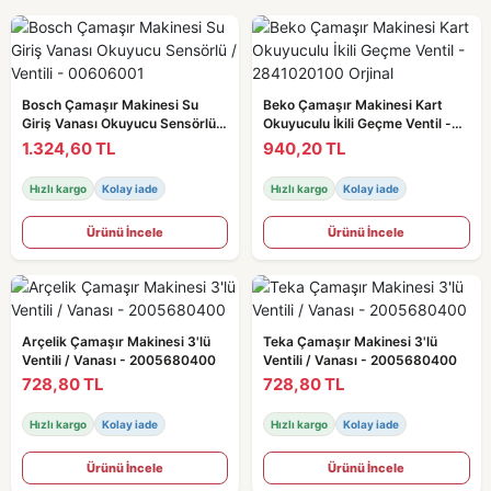
Bosch Çamaşır Makinesi Su
Beko Çamaşır Makinesi Kart
Giriş Vanası Okuyucu Sensörlü /
Okuyuculu İkili Geçme Ventil -
Ventili - 00606001
2841020100 Orjinal
1.324,60 TL
940,20 TL
Hızlı kargo
Kolay iade
Hızlı kargo
Kolay iade
Ürünü İncele
Ürünü İncele
Arçelik Çamaşır Makinesi 3'lü
Teka Çamaşır Makinesi 3'lü
Ventili / Vanası - 2005680400
Ventili / Vanası - 2005680400
728,80 TL
728,80 TL
Hızlı kargo
Kolay iade
Hızlı kargo
Kolay iade
Ürünü İncele
Ürünü İncele