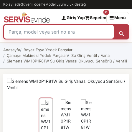
Kolay iade
Güvenli ödeme
Model uyumluluk desteği
0
Giriş Yap
Sepetim
Menü
Anasayfa
Beyaz Eşya Yedek Parçaları
Çamaşır Makinesi Yedek Parçaları
Su Giriş Ventil / Vana
Siemens WM10P1R81W Su Giriş Vanası Okuyucu Sensörlü / Ventili