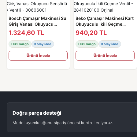
Bosch Çamaşır Makinesi Su
Beko Çamaşır Makinesi Kart
Giriş Vanası Okuyucu
Okuyuculu İkili Geçme
Sensörlü / Ventili -
Ventil - 2841020100 Orjinal
1.324,60 TL
940,20 TL
00606001
Hızlı kargo
Kolay iade
Hızlı kargo
Kolay iade
Ürünü İncele
Ürünü İncele
Doğru parça desteği
Model uyumluluğunu sipariş öncesi kontrol ediyoruz.