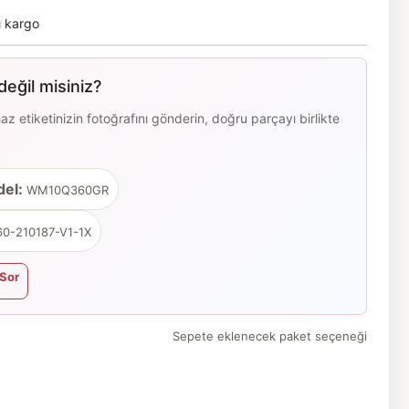
ı kargo
eğil misiniz?
 etiketinizin fotoğrafını gönderin, doğru parçayı birlikte
el:
WM10Q360GR
0-210187-V1-1X
Sor
Sepete eklenecek paket seçeneği