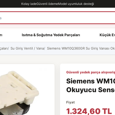
Kolay iade
Güvenli ödeme
Model uyumluluk desteği
rı
Isıtma & Soğutma Yedek Parçaları
Küçük Ev
aları
Su Giriş Ventil / Vana
Siemens WM10Q360GR Su Giriş Vanası Okuy
Güvenli yedek parça alışveriş
Siemens WM10
Okuyucu Sensör
Fiyat
1.324,60 TL