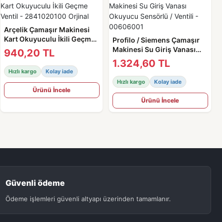
Arçelik Çamaşır Makinesi
Kart Okuyuculu İkili Geçme
Profilo / Siemens Çamaşır
Ventil - 2841020100 Orjinal
Makinesi Su Giriş Vanası
940,20 TL
Okuyucu Sensörlü / Ventili -
1.324,60 TL
00606001
Hızlı kargo
Kolay iade
Hızlı kargo
Kolay iade
Ürünü İncele
Ürünü İncele
Güvenli ödeme
Ödeme işlemleri güvenli altyapı üzerinden tamamlanır.