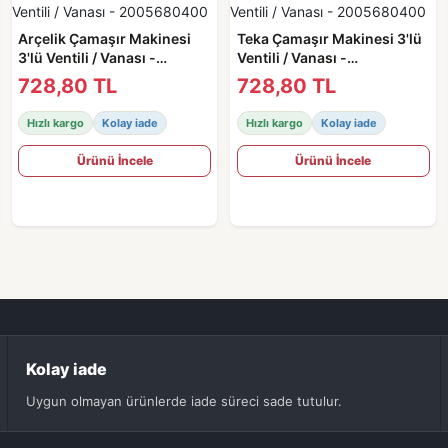
Arçelik Çamaşır Makinesi
Teka Çamaşır Makinesi 3'lü
3'lü Ventili / Vanası -
Ventili / Vanası -
2005680400
2005680400
728,80 TL
728,80 TL
Hızlı kargo
Kolay iade
Hızlı kargo
Kolay iade
Ürünü İncele
Ürünü İncele
Kolay iade
Uygun olmayan ürünlerde iade süreci sade tutulur.