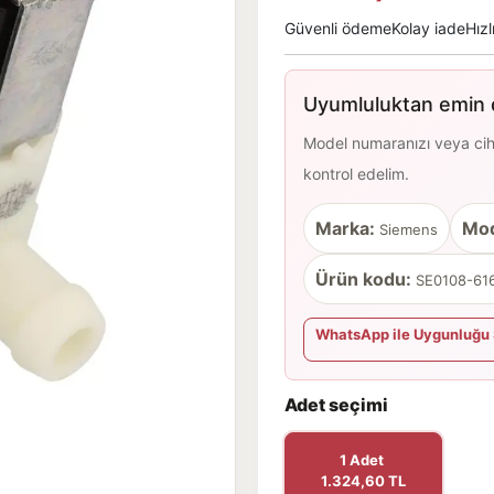
Güvenli ödeme
Kolay iade
Hızl
Uyumluluktan emin d
Model numaranızı veya cihaz
kontrol edelim.
Marka:
Mod
Siemens
Ürün kodu:
SE0108-616
WhatsApp ile Uygunluğu 
Adet seçimi
1 Adet
1.324,60 TL