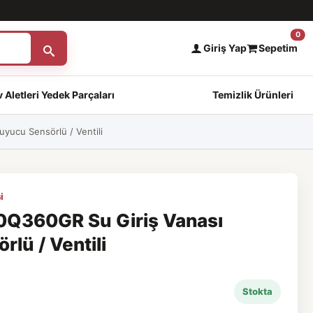
0
Giriş Yap
Sepetim
 Aletleri Yedek Parçaları
Temizlik Ürünleri
ucu Sensörlü / Ventili
i
Q360GR Su Giriş Vanası
lü / Ventili
Stokta