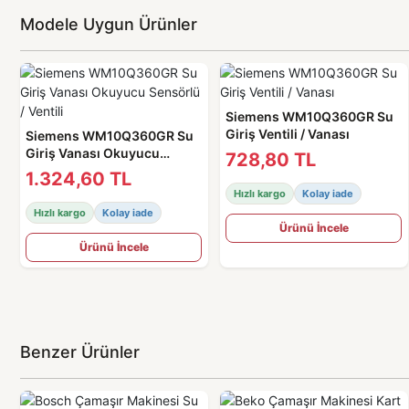
Modele Uygun Ürünler
Siemens WM10Q360GR Su
Giriş Ventili / Vanası
Siemens WM10Q360GR Su
Giriş Vanası Okuyucu
728,80 TL
Sensörlü / Ventili
1.324,60 TL
Hızlı kargo
Kolay iade
Hızlı kargo
Kolay iade
Ürünü İncele
Ürünü İncele
Benzer Ürünler