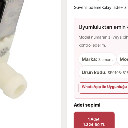
Güvenli ödeme
Kolay iade
Hızl
Uyumluluktan emin d
Model numaranızı veya cihaz
kontrol edelim.
Marka:
Mod
Siemens
Ürün kodu:
SE0108-616
WhatsApp ile Uygunluğu 
Adet seçimi
1 Adet
1.324,60 TL