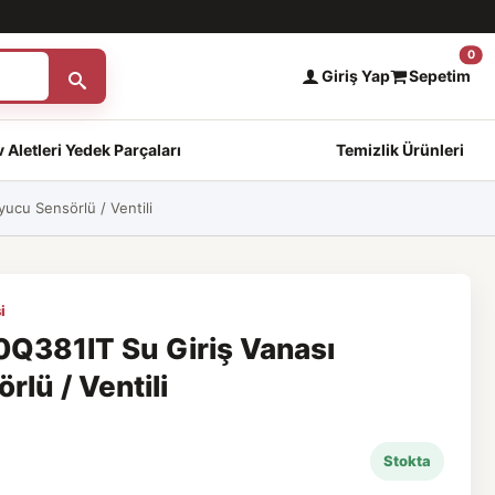
0
Giriş Yap
Sepetim
 Aletleri Yedek Parçaları
Temizlik Ürünleri
cu Sensörlü / Ventili
i
381IT Su Giriş Vanası
lü / Ventili
Stokta