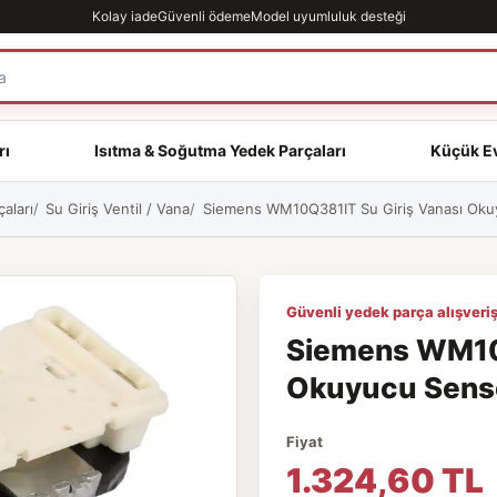
Kolay iade
Güvenli ödeme
Model uyumluluk desteği
rı
Isıtma & Soğutma Yedek Parçaları
Küçük Ev
aları
Su Giriş Ventil / Vana
Siemens WM10Q381IT Su Giriş Vanası Okuyu
Güvenli yedek parça alışveriş
Siemens WM10Q
Okuyucu Sensör
Fiyat
1.324,60 TL