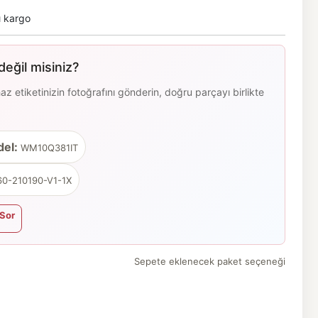
ı kargo
eğil misiniz?
 etiketinizin fotoğrafını gönderin, doğru parçayı birlikte
el:
WM10Q381IT
0-210190-V1-1X
Sor
Sepete eklenecek paket seçeneği