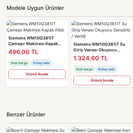
Modele Uygun Ürünler
Siemens WM10Q381IT
Çamaşır Makinesi Kapak
Siemens WM10Q381IT Su
Kilidi
Giriş Vanası Okuyucu
496,00 TL
Sensörlü / Ventili
1.324,60 TL
Hızlı kargo
Kolay iade
Hızlı kargo
Kolay iade
Ürünü İncele
Ürünü İncele
Benzer Ürünler