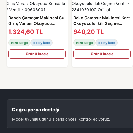
Bosch Çamaşır Makinesi Su
Beko Çamaşır Makinesi Kart
Giriş Vanası Okuyucu
Okuyuculu İkili Geçme
Sensörlü / Ventili -
Ventil - 2841020100 Orjinal
1.324,60 TL
940,20 TL
00606001
Hızlı kargo
Kolay iade
Hızlı kargo
Kolay iade
Ürünü İncele
Ürünü İncele
Doğru parça desteği
Model uyumluluğunu sipariş öncesi kontrol ediyoruz.