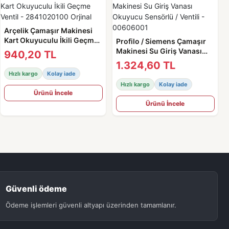
Arçelik Çamaşır Makinesi
Kart Okuyuculu İkili Geçme
Profilo / Siemens Çamaşır
Ventil - 2841020100 Orjinal
Makinesi Su Giriş Vanası
940,20 TL
Okuyucu Sensörlü / Ventili -
1.324,60 TL
00606001
Hızlı kargo
Kolay iade
Hızlı kargo
Kolay iade
Ürünü İncele
Ürünü İncele
Güvenli ödeme
Ödeme işlemleri güvenli altyapı üzerinden tamamlanır.