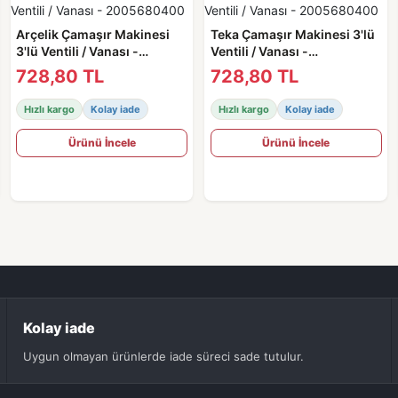
Arçelik Çamaşır Makinesi
Teka Çamaşır Makinesi 3'lü
3'lü Ventili / Vanası -
Ventili / Vanası -
2005680400
2005680400
728,80 TL
728,80 TL
Hızlı kargo
Kolay iade
Hızlı kargo
Kolay iade
Ürünü İncele
Ürünü İncele
Kolay iade
Uygun olmayan ürünlerde iade süreci sade tutulur.