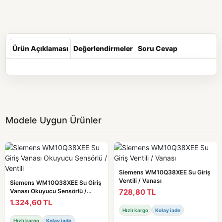
Ürün Açıklaması
Değerlendirmeler
Soru Cevap
Modele Uygun Ürünler
Siemens WM10Q38XEE Su Giriş
Ventili / Vanası
Siemens WM10Q38XEE Su Giriş
728,80 TL
Vanası Okuyucu Sensörlü /
Ventili
1.324,60 TL
Hızlı kargo
Kolay iade
Hızlı kargo
Kolay iade