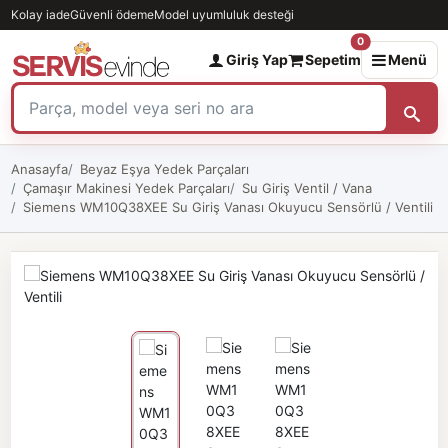
Kolay iade
Güvenli ödeme
Model uyumluluk desteği
0
Giriş Yap
Sepetim
Menü
Anasayfa
Beyaz Eşya Yedek Parçaları
Çamaşır Makinesi Yedek Parçaları
Su Giriş Ventil / Vana
Siemens WM10Q38XEE Su Giriş Vanası Okuyucu Sensörlü / Ventili