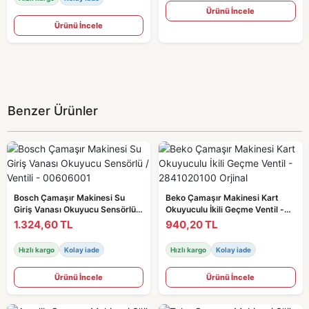
Ürünü İncele
Ürünü İncele
Benzer Ürünler
Bosch Çamaşır Makinesi Su
Beko Çamaşır Makinesi Kart
Giriş Vanası Okuyucu Sensörlü /
Okuyuculu İkili Geçme Ventil -
Ventili - 00606001
2841020100 Orjinal
1.324,60 TL
940,20 TL
Hızlı kargo
Kolay iade
Hızlı kargo
Kolay iade
Ürünü İncele
Ürünü İncele