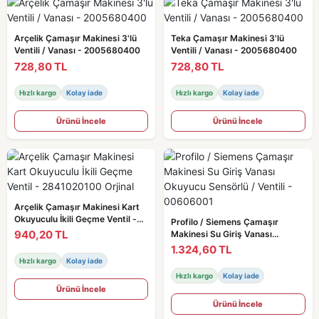
Arçelik Çamaşır Makinesi 3'lü
Teka Çamaşır Makinesi 3'lü
Ventili / Vanası - 2005680400
Ventili / Vanası - 2005680400
728,80 TL
728,80 TL
Hızlı kargo
Kolay iade
Hızlı kargo
Kolay iade
Ürünü İncele
Ürünü İncele
Arçelik Çamaşır Makinesi Kart
Okuyuculu İkili Geçme Ventil -
Profilo / Siemens Çamaşır
2841020100 Orjinal
940,20 TL
Makinesi Su Giriş Vanası
Okuyucu Sensörlü / Ventili -
1.324,60 TL
00606001
Hızlı kargo
Kolay iade
Hızlı kargo
Kolay iade
Ürünü İncele
Ürünü İncele