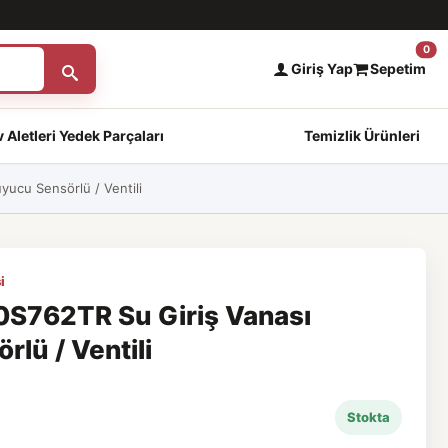
0
Giriş Yap
Sepetim
 Aletleri Yedek Parçaları
Temizlik Ürünleri
ucu Sensörlü / Ventili
i
S762TR Su Giriş Vanası
lü / Ventili
Stokta