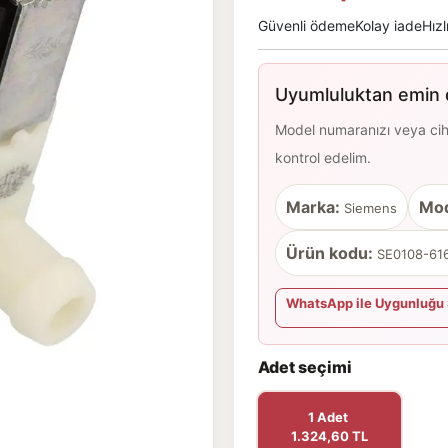
Güvenli ödeme
Kolay iade
Hızl
Uyumluluktan emin d
Model numaranızı veya cihaz
kontrol edelim.
Marka:
Mod
Siemens
Ürün kodu:
SE0108-616
WhatsApp ile Uygunluğu 
Adet seçimi
1 Adet
1.324,60 TL