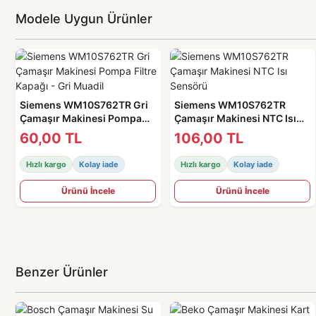
Modele Uygun Ürünler
Siemens WM10S762TR Gri
Siemens WM10S762TR
Çamaşır Makinesi Pompa
Çamaşır Makinesi NTC Isı
Filtre Kapağı - Gri Muadil
Sensörü
60,00 TL
106,00 TL
Hızlı kargo
Kolay iade
Hızlı kargo
Kolay iade
Ürünü İncele
Ürünü İncele
Benzer Ürünler