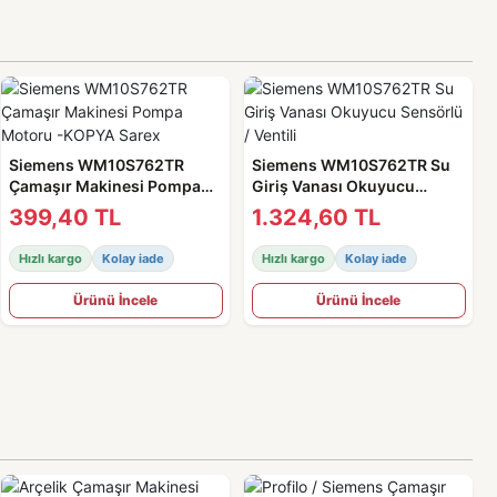
Siemens WM10S762TR
Siemens WM10S762TR Su
Çamaşır Makinesi Pompa
Giriş Vanası Okuyucu
Motoru -KOPYA Sarex
Sensörlü / Ventili
399,40 TL
1.324,60 TL
Hızlı kargo
Kolay iade
Hızlı kargo
Kolay iade
Ürünü İncele
Ürünü İncele