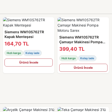
Siemens WM10S762TR
Kapak Menteşesi
Siemens WM10S762TR
Çamaşır Makinesi Pompa
164,70 TL
Motoru Sarex
399,40 TL
Hızlı kargo
Kolay iade
Hızlı kargo
Kolay iade
Ürünü İncele
Ürünü İncele