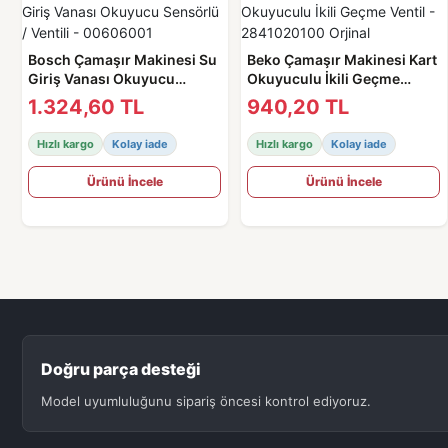
Bosch Çamaşır Makinesi Su
Beko Çamaşır Makinesi Kart
Giriş Vanası Okuyucu
Okuyuculu İkili Geçme
Sensörlü / Ventili -
Ventil - 2841020100 Orjinal
1.324,60 TL
940,20 TL
00606001
Hızlı kargo
Kolay iade
Hızlı kargo
Kolay iade
Ürünü İncele
Ürünü İncele
Doğru parça desteği
Model uyumluluğunu sipariş öncesi kontrol ediyoruz.