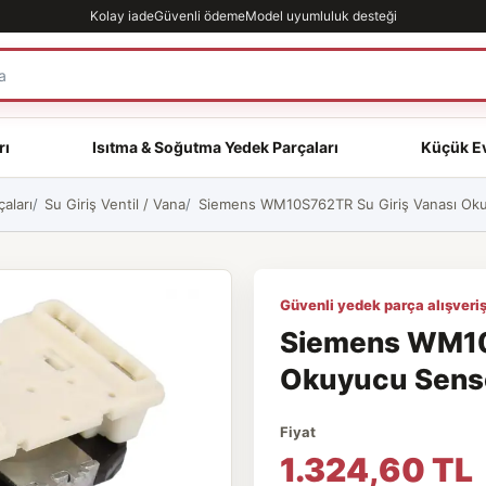
Kolay iade
Güvenli ödeme
Model uyumluluk desteği
rı
Isıtma & Soğutma Yedek Parçaları
Küçük Ev
aları
Su Giriş Ventil / Vana
Siemens WM10S762TR Su Giriş Vanası Okuy
Güvenli yedek parça alışveriş
Siemens WM10
Okuyucu Sensör
Fiyat
1.324,60 TL