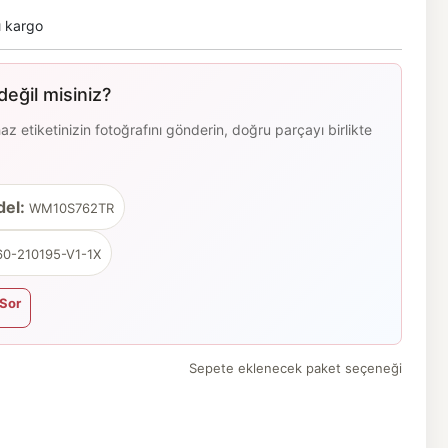
ı kargo
eğil misiniz?
 etiketinizin fotoğrafını gönderin, doğru parçayı birlikte
el:
WM10S762TR
0-210195-V1-1X
Sor
Sepete eklenecek paket seçeneği