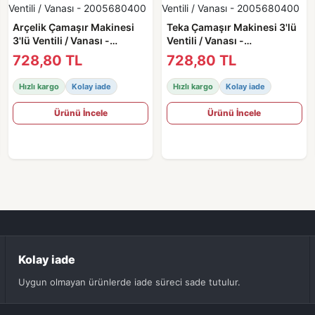
Arçelik Çamaşır Makinesi
Teka Çamaşır Makinesi 3'lü
3'lü Ventili / Vanası -
Ventili / Vanası -
2005680400
2005680400
728,80 TL
728,80 TL
Hızlı kargo
Kolay iade
Hızlı kargo
Kolay iade
Ürünü İncele
Ürünü İncele
Kolay iade
Uygun olmayan ürünlerde iade süreci sade tutulur.