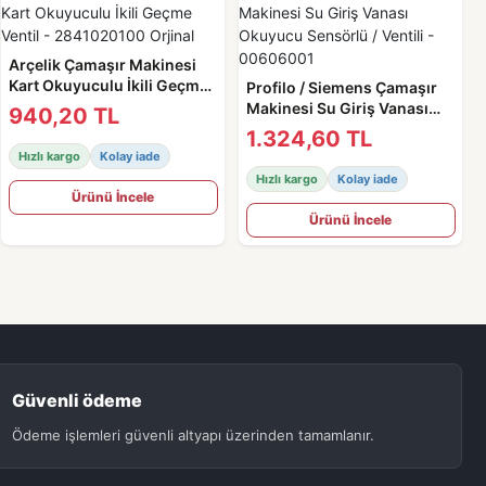
Arçelik Çamaşır Makinesi
Kart Okuyuculu İkili Geçme
Profilo / Siemens Çamaşır
Ventil - 2841020100 Orjinal
Makinesi Su Giriş Vanası
940,20 TL
Okuyucu Sensörlü / Ventili -
1.324,60 TL
00606001
Hızlı kargo
Kolay iade
Hızlı kargo
Kolay iade
Ürünü İncele
Ürünü İncele
Güvenli ödeme
Ödeme işlemleri güvenli altyapı üzerinden tamamlanır.