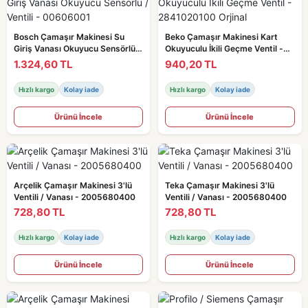
Bosch Çamaşır Makinesi Su
Beko Çamaşır Makinesi Kart
Giriş Vanası Okuyucu Sensörlü /
Okuyuculu İkili Geçme Ventil -
Ventili - 00606001
2841020100 Orjinal
1.324,60 TL
940,20 TL
Hızlı kargo
Kolay iade
Hızlı kargo
Kolay iade
Ürünü İncele
Ürünü İncele
Arçelik Çamaşır Makinesi 3'lü
Teka Çamaşır Makinesi 3'lü
Ventili / Vanası - 2005680400
Ventili / Vanası - 2005680400
728,80 TL
728,80 TL
Hızlı kargo
Kolay iade
Hızlı kargo
Kolay iade
Ürünü İncele
Ürünü İncele