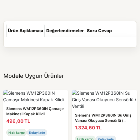
Ürün Açıklaması
Değerlendirmeler
Soru Cevap
Modele Uygun Ürünler
Siemens WM12P360IN Çamaşır
Makinesi Kapak Kilidi
Siemens WM12P360IN Su Giriş
496,00 TL
Vanası Okuyucu Sensörlü /
Ventili
1.324,60 TL
Hızlı kargo
Kolay iade
Hızlı kargo
Kolay iade