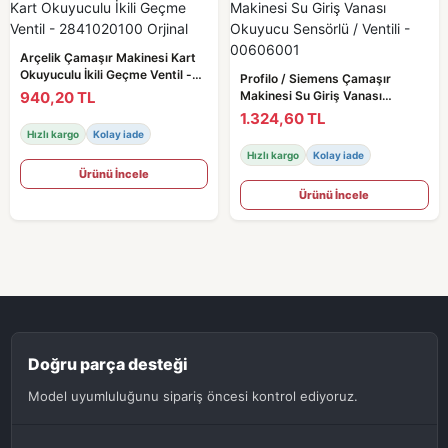
Arçelik Çamaşır Makinesi Kart
Okuyuculu İkili Geçme Ventil -
Profilo / Siemens Çamaşır
2841020100 Orjinal
940,20 TL
Makinesi Su Giriş Vanası
Okuyucu Sensörlü / Ventili -
1.324,60 TL
00606001
Hızlı kargo
Kolay iade
Hızlı kargo
Kolay iade
Ürünü İncele
Ürünü İncele
Doğru parça desteği
Model uyumluluğunu sipariş öncesi kontrol ediyoruz.