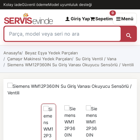
Kolay iade
Güvenli ödeme
Model uyumluluk desteği
0
Giriş Yap
Sepetim
Menü
Anasayfa
Beyaz Eşya Yedek Parçaları
Çamaşır Makinesi Yedek Parçaları
Su Giriş Ventil / Vana
Siemens WM12P360IN Su Giriş Vanası Okuyucu Sensörlü / Ventili