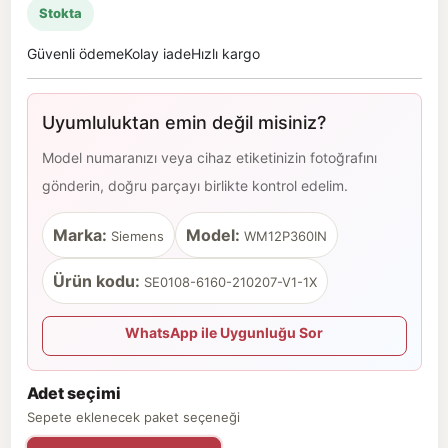
Stokta
Güvenli ödeme
Kolay iade
Hızlı kargo
Uyumluluktan emin değil misiniz?
Model numaranızı veya cihaz etiketinizin fotoğrafını
gönderin, doğru parçayı birlikte kontrol edelim.
Marka:
Model:
Siemens
WM12P360IN
Ürün kodu:
SE0108-6160-210207-V1-1X
WhatsApp ile Uygunluğu Sor
Adet seçimi
Sepete eklenecek paket seçeneği