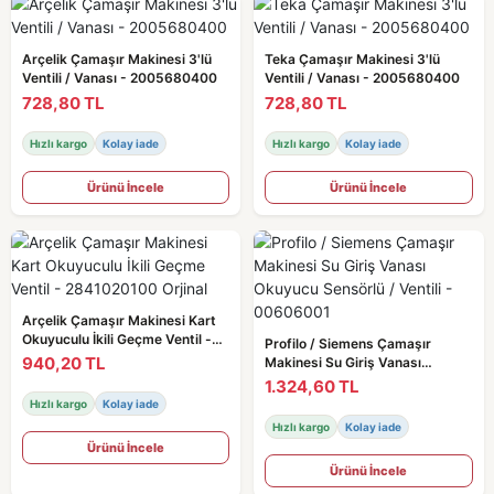
Arçelik Çamaşır Makinesi 3'lü
Teka Çamaşır Makinesi 3'lü
Ventili / Vanası - 2005680400
Ventili / Vanası - 2005680400
728,80 TL
728,80 TL
Hızlı kargo
Kolay iade
Hızlı kargo
Kolay iade
Ürünü İncele
Ürünü İncele
Arçelik Çamaşır Makinesi Kart
Okuyuculu İkili Geçme Ventil -
Profilo / Siemens Çamaşır
2841020100 Orjinal
940,20 TL
Makinesi Su Giriş Vanası
Okuyucu Sensörlü / Ventili -
1.324,60 TL
00606001
Hızlı kargo
Kolay iade
Hızlı kargo
Kolay iade
Ürünü İncele
Ürünü İncele