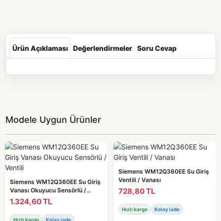
Ürün Açıklaması
Değerlendirmeler
Soru Cevap
Modele Uygun Ürünler
Siemens WM12Q360EE Su Giriş
Ventili / Vanası
Siemens WM12Q360EE Su Giriş
728,80 TL
Vanası Okuyucu Sensörlü /
Ventili
1.324,60 TL
Hızlı kargo
Kolay iade
Hızlı kargo
Kolay iade