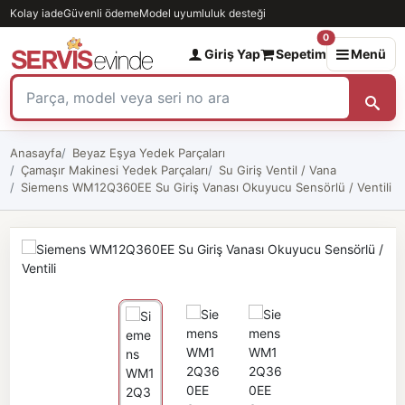
Kolay iade
Güvenli ödeme
Model uyumluluk desteği
0
Giriş Yap
Sepetim
Menü
Anasayfa
Beyaz Eşya Yedek Parçaları
Çamaşır Makinesi Yedek Parçaları
Su Giriş Ventil / Vana
Siemens WM12Q360EE Su Giriş Vanası Okuyucu Sensörlü / Ventili