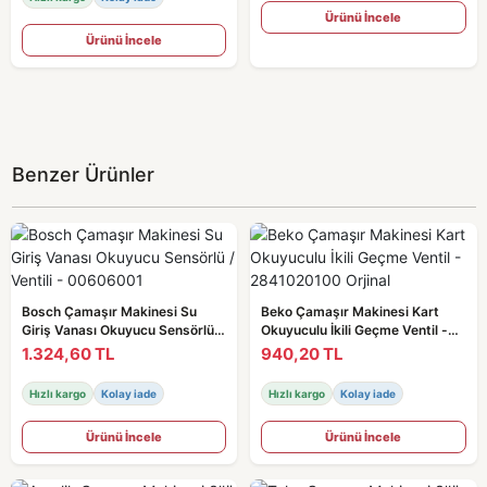
Ürünü İncele
Ürünü İncele
Benzer Ürünler
Bosch Çamaşır Makinesi Su
Beko Çamaşır Makinesi Kart
Giriş Vanası Okuyucu Sensörlü /
Okuyuculu İkili Geçme Ventil -
Ventili - 00606001
2841020100 Orjinal
1.324,60 TL
940,20 TL
Hızlı kargo
Kolay iade
Hızlı kargo
Kolay iade
Ürünü İncele
Ürünü İncele