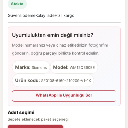
Stokta
Güvenli ödeme
Kolay iade
Hızlı kargo
Uyumluluktan emin değil misiniz?
Model numaranızı veya cihaz etiketinizin fotoğrafını
gönderin, doğru parçayı birlikte kontrol edelim.
Marka:
Model:
Siemens
WM12Q360EE
Ürün kodu:
SE0108-6160-210209-V1-1X
WhatsApp ile Uygunluğu Sor
Adet seçimi
Sepete eklenecek paket seçeneği