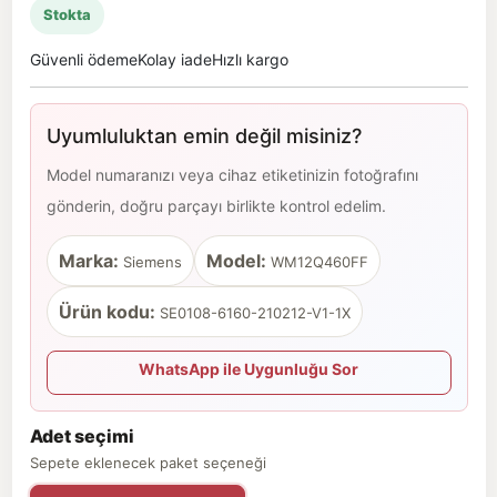
Stokta
Güvenli ödeme
Kolay iade
Hızlı kargo
Uyumluluktan emin değil misiniz?
Model numaranızı veya cihaz etiketinizin fotoğrafını
gönderin, doğru parçayı birlikte kontrol edelim.
Marka:
Model:
Siemens
WM12Q460FF
Ürün kodu:
SE0108-6160-210212-V1-1X
WhatsApp ile Uygunluğu Sor
Adet seçimi
Sepete eklenecek paket seçeneği