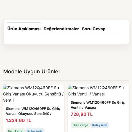
Ürün Açıklaması
Değerlendirmeler
Soru Cevap
Modele Uygun Ürünler
Siemens WM12Q460FF Su Giriş
Ventili / Vanası
Siemens WM12Q460FF Su Giriş
728,80 TL
Vanası Okuyucu Sensörlü /
Ventili
1.324,60 TL
Hızlı kargo
Kolay iade
Hızlı kargo
Kolay iade