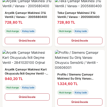
Arçelik Çamaşır Makinesi 3'lü
Teka Çamaşır Makinesi 3'lü
Ventili / Vanası - 2005680400
Ventili / Vanası - 2005680400
728,80 TL
728,80 TL
Hızlı kargo
Kolay iade
Hızlı kargo
Kolay iade
Ürünü İncele
Ürünü İncele
Arçelik Çamaşır Makinesi Kart
Okuyuculu İkili Geçme Ventil -
Profilo / Siemens Çamaşır
2841020100 Orjinal
940,20 TL
Makinesi Su Giriş Vanası
Okuyucu Sensörlü / Ventili -
1.324,60 TL
00606001
Hızlı kargo
Kolay iade
Hızlı kargo
Kolay iade
Ürünü İncele
Ürünü İncele