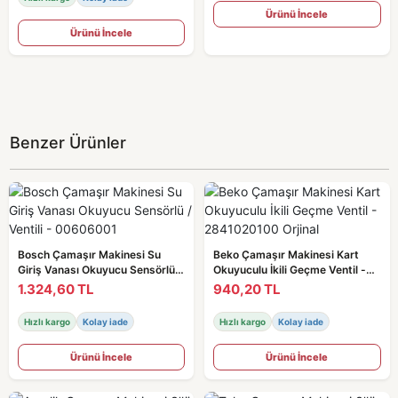
Ürünü İncele
Ürünü İncele
Benzer Ürünler
Bosch Çamaşır Makinesi Su
Beko Çamaşır Makinesi Kart
Giriş Vanası Okuyucu Sensörlü /
Okuyuculu İkili Geçme Ventil -
Ventili - 00606001
2841020100 Orjinal
1.324,60 TL
940,20 TL
Hızlı kargo
Kolay iade
Hızlı kargo
Kolay iade
Ürünü İncele
Ürünü İncele