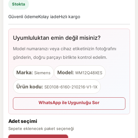
Stokta
Güvenli ödeme
Kolay iade
Hızlı kargo
Uyumluluktan emin değil misiniz?
Model numaranızı veya cihaz etiketinizin fotoğrafını
gönderin, doğru parçayı birlikte kontrol edelim.
Marka:
Model:
Siemens
WM12Q48XES
Ürün kodu:
SE0108-6160-210216-V1-1X
WhatsApp ile Uygunluğu Sor
Adet seçimi
Sepete eklenecek paket seçeneği