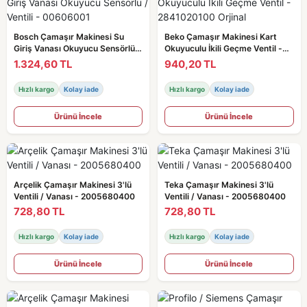
Bosch Çamaşır Makinesi Su
Beko Çamaşır Makinesi Kart
Giriş Vanası Okuyucu Sensörlü /
Okuyuculu İkili Geçme Ventil -
Ventili - 00606001
2841020100 Orjinal
1.324,60 TL
940,20 TL
Hızlı kargo
Kolay iade
Hızlı kargo
Kolay iade
Ürünü İncele
Ürünü İncele
Arçelik Çamaşır Makinesi 3'lü
Teka Çamaşır Makinesi 3'lü
Ventili / Vanası - 2005680400
Ventili / Vanası - 2005680400
728,80 TL
728,80 TL
Hızlı kargo
Kolay iade
Hızlı kargo
Kolay iade
Ürünü İncele
Ürünü İncele