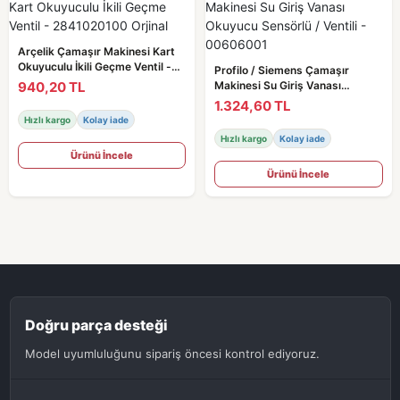
Arçelik Çamaşır Makinesi Kart
Okuyuculu İkili Geçme Ventil -
Profilo / Siemens Çamaşır
2841020100 Orjinal
940,20 TL
Makinesi Su Giriş Vanası
Okuyucu Sensörlü / Ventili -
1.324,60 TL
00606001
Hızlı kargo
Kolay iade
Hızlı kargo
Kolay iade
Ürünü İncele
Ürünü İncele
Doğru parça desteği
Model uyumluluğunu sipariş öncesi kontrol ediyoruz.