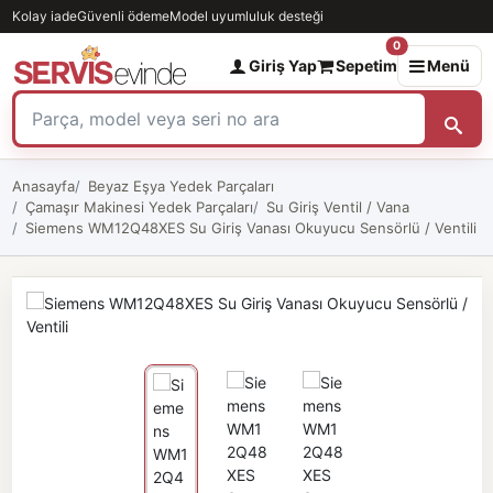
Kolay iade
Güvenli ödeme
Model uyumluluk desteği
0
Giriş Yap
Sepetim
Menü
Anasayfa
Beyaz Eşya Yedek Parçaları
Çamaşır Makinesi Yedek Parçaları
Su Giriş Ventil / Vana
Siemens WM12Q48XES Su Giriş Vanası Okuyucu Sensörlü / Ventili