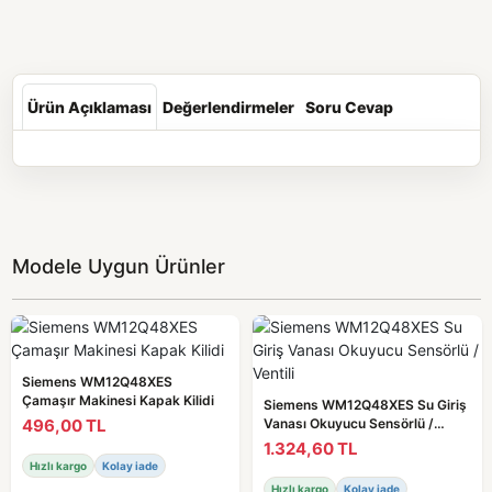
Ürün Açıklaması
Değerlendirmeler
Soru Cevap
Modele Uygun Ürünler
Siemens WM12Q48XES
Çamaşır Makinesi Kapak Kilidi
Siemens WM12Q48XES Su Giriş
496,00 TL
Vanası Okuyucu Sensörlü /
Ventili
1.324,60 TL
Hızlı kargo
Kolay iade
Hızlı kargo
Kolay iade