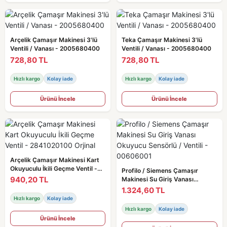
Arçelik Çamaşır Makinesi 3'lü
Teka Çamaşır Makinesi 3'lü
Ventili / Vanası - 2005680400
Ventili / Vanası - 2005680400
728,80 TL
728,80 TL
Hızlı kargo
Kolay iade
Hızlı kargo
Kolay iade
Ürünü İncele
Ürünü İncele
Arçelik Çamaşır Makinesi Kart
Okuyuculu İkili Geçme Ventil -
Profilo / Siemens Çamaşır
2841020100 Orjinal
940,20 TL
Makinesi Su Giriş Vanası
Okuyucu Sensörlü / Ventili -
1.324,60 TL
00606001
Hızlı kargo
Kolay iade
Hızlı kargo
Kolay iade
Ürünü İncele