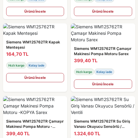
Ürünü İncele
Ürünü İncele
Siemens WM12S762TR Kapak
Menteşesi
Siemens WM12S762TR Çamaşır
164,70 TL
Makinesi Pompa Motoru Sarex
399,40 TL
Hızlı kargo
Kolay iade
Hızlı kargo
Kolay iade
Ürünü İncele
Ürünü İncele
Siemens WM12S762TR Çamaşır
Siemens WM12S762TR Su Giriş
Makinesi Pompa Motoru -
Vanası Okuyucu Sensörlü /
KOPYA Sarex
Ventili
399,40 TL
1.324,60 TL