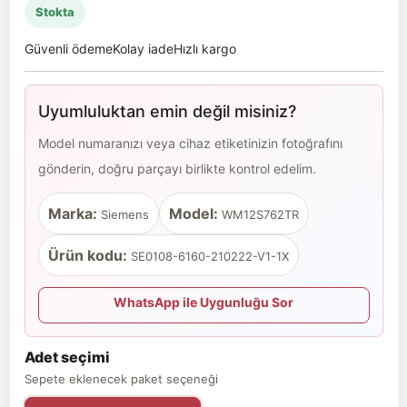
Stokta
Güvenli ödeme
Kolay iade
Hızlı kargo
Uyumluluktan emin değil misiniz?
Model numaranızı veya cihaz etiketinizin fotoğrafını
gönderin, doğru parçayı birlikte kontrol edelim.
Marka:
Model:
Siemens
WM12S762TR
Ürün kodu:
SE0108-6160-210222-V1-1X
WhatsApp ile Uygunluğu Sor
Adet seçimi
Sepete eklenecek paket seçeneği