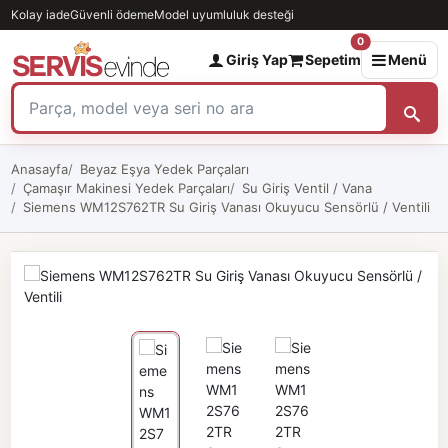
Kolay iade
Güvenli ödeme
Model uyumluluk desteği
0
Giriş Yap
Sepetim
Menü
Anasayfa
Beyaz Eşya Yedek Parçaları
Çamaşır Makinesi Yedek Parçaları
Su Giriş Ventil / Vana
Siemens WM12S762TR Su Giriş Vanası Okuyucu Sensörlü / Ventili