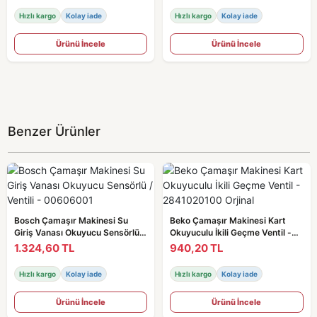
Hızlı kargo
Kolay iade
Hızlı kargo
Kolay iade
Ürünü İncele
Ürünü İncele
Benzer Ürünler
Bosch Çamaşır Makinesi Su
Beko Çamaşır Makinesi Kart
Giriş Vanası Okuyucu Sensörlü /
Okuyuculu İkili Geçme Ventil -
Ventili - 00606001
2841020100 Orjinal
1.324,60 TL
940,20 TL
Hızlı kargo
Kolay iade
Hızlı kargo
Kolay iade
Ürünü İncele
Ürünü İncele