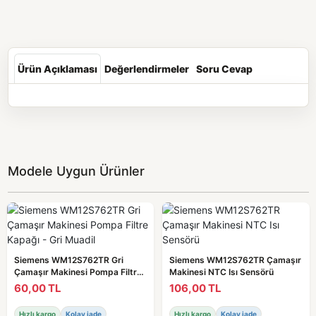
Ürün Açıklaması
Değerlendirmeler
Soru Cevap
Modele Uygun Ürünler
Siemens WM12S762TR Gri
Siemens WM12S762TR Çamaşır
Çamaşır Makinesi Pompa Filtre
Makinesi NTC Isı Sensörü
Kapağı - Gri Muadil
60,00 TL
106,00 TL
Hızlı kargo
Kolay iade
Hızlı kargo
Kolay iade