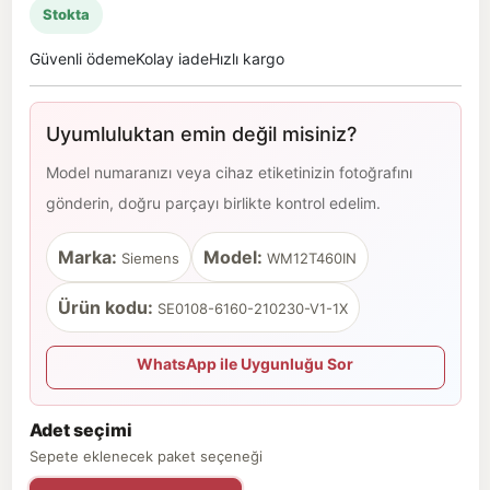
Stokta
Güvenli ödeme
Kolay iade
Hızlı kargo
Uyumluluktan emin değil misiniz?
Model numaranızı veya cihaz etiketinizin fotoğrafını
gönderin, doğru parçayı birlikte kontrol edelim.
Marka:
Model:
Siemens
WM12T460IN
Ürün kodu:
SE0108-6160-210230-V1-1X
WhatsApp ile Uygunluğu Sor
Adet seçimi
Sepete eklenecek paket seçeneği