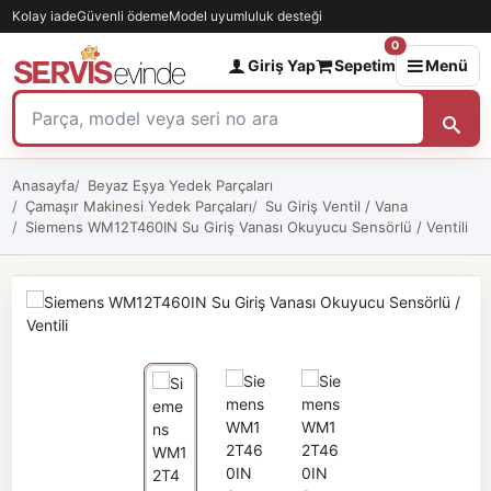
Kolay iade
Güvenli ödeme
Model uyumluluk desteği
0
Giriş Yap
Sepetim
Menü
Anasayfa
Beyaz Eşya Yedek Parçaları
Çamaşır Makinesi Yedek Parçaları
Su Giriş Ventil / Vana
Siemens WM12T460IN Su Giriş Vanası Okuyucu Sensörlü / Ventili