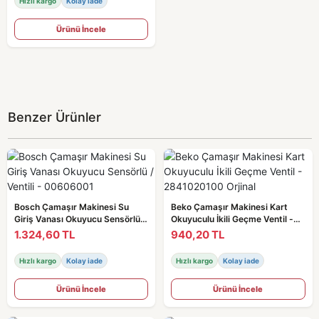
Hızlı kargo
Kolay iade
Ürünü İncele
Benzer Ürünler
Bosch Çamaşır Makinesi Su
Beko Çamaşır Makinesi Kart
Giriş Vanası Okuyucu Sensörlü /
Okuyuculu İkili Geçme Ventil -
Ventili - 00606001
2841020100 Orjinal
1.324,60 TL
940,20 TL
Hızlı kargo
Kolay iade
Hızlı kargo
Kolay iade
Ürünü İncele
Ürünü İncele