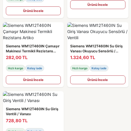
Ürünü İncele
Ürünü İncele
Siemens WM12T460IN Çamaşır
Siemens WM12T460IN Su Giriş
Makinesi Termikli Rezistans
Vanası Okuyucu Sensörlü /
Artiko
Ventili
282,00 TL
1.324,60 TL
Hızlı kargo
Kolay iade
Hızlı kargo
Kolay iade
Ürünü İncele
Ürünü İncele
Siemens WM12T460IN Su Giriş
Ventili / Vanası
728,80 TL