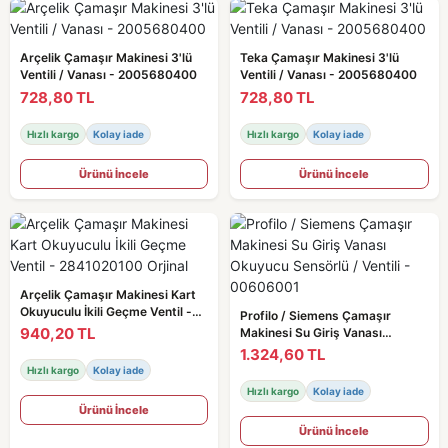
Arçelik Çamaşır Makinesi 3'lü
Teka Çamaşır Makinesi 3'lü
Ventili / Vanası - 2005680400
Ventili / Vanası - 2005680400
728,80 TL
728,80 TL
Hızlı kargo
Kolay iade
Hızlı kargo
Kolay iade
Ürünü İncele
Ürünü İncele
Arçelik Çamaşır Makinesi Kart
Okuyuculu İkili Geçme Ventil -
Profilo / Siemens Çamaşır
2841020100 Orjinal
940,20 TL
Makinesi Su Giriş Vanası
Okuyucu Sensörlü / Ventili -
1.324,60 TL
00606001
Hızlı kargo
Kolay iade
Hızlı kargo
Kolay iade
Ürünü İncele
Ürünü İncele