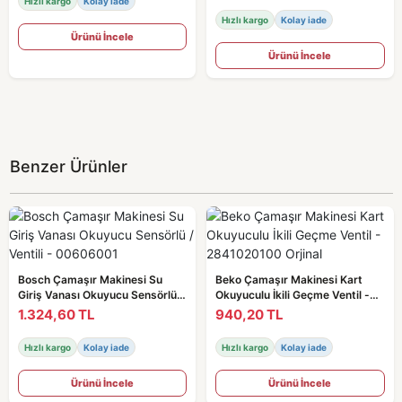
Hızlı kargo
Kolay iade
Hızlı kargo
Kolay iade
Ürünü İncele
Ürünü İncele
Benzer Ürünler
Bosch Çamaşır Makinesi Su
Beko Çamaşır Makinesi Kart
Giriş Vanası Okuyucu Sensörlü /
Okuyuculu İkili Geçme Ventil -
Ventili - 00606001
2841020100 Orjinal
1.324,60 TL
940,20 TL
Hızlı kargo
Kolay iade
Hızlı kargo
Kolay iade
Ürünü İncele
Ürünü İncele