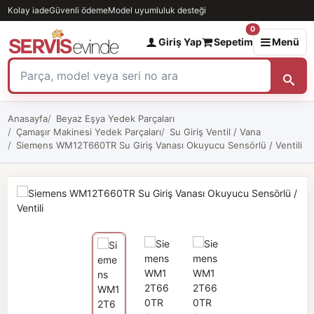
Kolay iade
Güvenli ödeme
Model uyumluluk desteği
0
Giriş Yap
Sepetim
Menü
Anasayfa
Beyaz Eşya Yedek Parçaları
Çamaşır Makinesi Yedek Parçaları
Su Giriş Ventil / Vana
Siemens WM12T660TR Su Giriş Vanası Okuyucu Sensörlü / Ventili