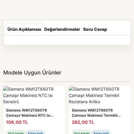
Ürün Açıklaması
Değerlendirmeler
Soru Cevap
Modele Uygun Ürünler
Siemens WM12T660TR
Siemens WM12T660TR
Çamaşır Makinesi NTC Isı
Çamaşır Makinesi Termikli
Sensörü
Rezistans Artiko
106,00 TL
282,00 TL
Hızlı kargo
Kolay iade
Hızlı kargo
Kolay iade