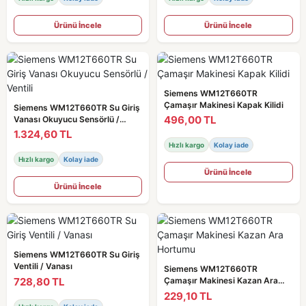
Ürünü İncele
Ürünü İncele
Siemens WM12T660TR
Çamaşır Makinesi Kapak Kilidi
Siemens WM12T660TR Su Giriş
496,00 TL
Vanası Okuyucu Sensörlü /
Ventili
1.324,60 TL
Hızlı kargo
Kolay iade
Hızlı kargo
Kolay iade
Ürünü İncele
Ürünü İncele
Siemens WM12T660TR Su Giriş
Ventili / Vanası
Siemens WM12T660TR
728,80 TL
Çamaşır Makinesi Kazan Ara
Hortumu
229,10 TL