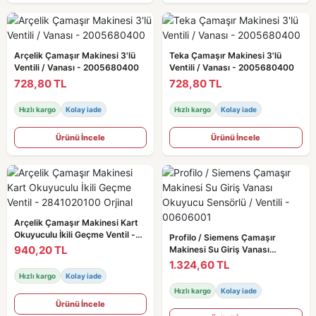
Arçelik Çamaşır Makinesi 3'lü
Teka Çamaşır Makinesi 3'lü
Ventili / Vanası - 2005680400
Ventili / Vanası - 2005680400
728,80 TL
728,80 TL
Hızlı kargo
Kolay iade
Hızlı kargo
Kolay iade
Ürünü İncele
Ürünü İncele
Arçelik Çamaşır Makinesi Kart
Okuyuculu İkili Geçme Ventil -
Profilo / Siemens Çamaşır
2841020100 Orjinal
940,20 TL
Makinesi Su Giriş Vanası
Okuyucu Sensörlü / Ventili -
1.324,60 TL
00606001
Hızlı kargo
Kolay iade
Hızlı kargo
Kolay iade
Ürünü İncele