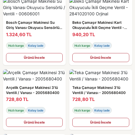
Bosch Çamaşır Makinesi Su
Beko Çamaşır Makinesi Kart
Giriş Vanası Okuyucu Sensörlü /
Okuyuculu İkili Geçme Ventil -
Ventili - 00606001
2841020100 Orjinal
1.324,60 TL
940,20 TL
Hızlı kargo
Kolay iade
Hızlı kargo
Kolay iade
Ürünü İncele
Ürünü İncele
Arçelik Çamaşır Makinesi 3'lü
Teka Çamaşır Makinesi 3'lü
Ventili / Vanası - 2005680400
Ventili / Vanası - 2005680400
728,80 TL
728,80 TL
Hızlı kargo
Kolay iade
Hızlı kargo
Kolay iade
Ürünü İncele
Ürünü İncele