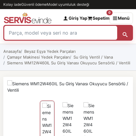
Kolay iade
Güvenli ödeme
Model uyumluluk desteği
0
Giriş Yap
Sepetim
Menü
Anasayfa
Beyaz Eşya Yedek Parçaları
Çamaşır Makinesi Yedek Parçaları
Su Giriş Ventil / Vana
Siemens WM12W460IL Su Giriş Vanası Okuyucu Sensörlü / Ventili