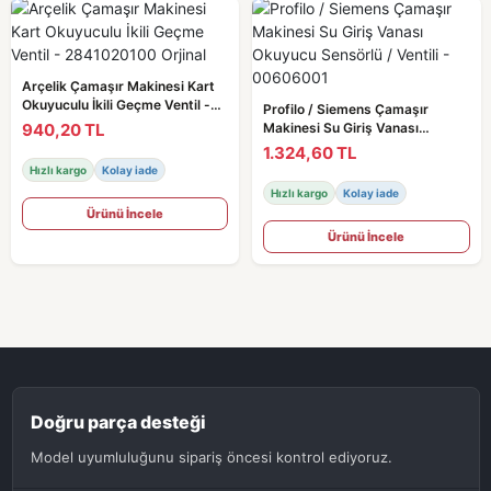
Arçelik Çamaşır Makinesi Kart
Okuyuculu İkili Geçme Ventil -
Profilo / Siemens Çamaşır
2841020100 Orjinal
940,20 TL
Makinesi Su Giriş Vanası
Okuyucu Sensörlü / Ventili -
1.324,60 TL
00606001
Hızlı kargo
Kolay iade
Hızlı kargo
Kolay iade
Ürünü İncele
Ürünü İncele
Doğru parça desteği
Model uyumluluğunu sipariş öncesi kontrol ediyoruz.