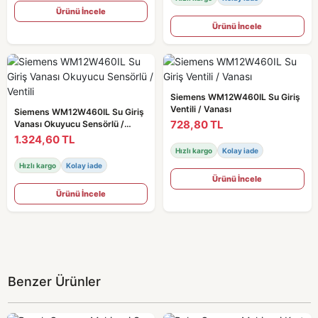
Ürünü İncele
Ürünü İncele
Siemens WM12W460IL Su Giriş
Ventili / Vanası
Siemens WM12W460IL Su Giriş
728,80 TL
Vanası Okuyucu Sensörlü /
Ventili
1.324,60 TL
Hızlı kargo
Kolay iade
Hızlı kargo
Kolay iade
Ürünü İncele
Ürünü İncele
Benzer Ürünler