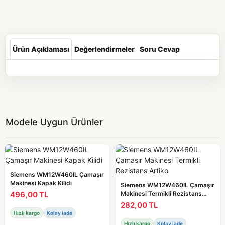
Ürün Açıklaması
Değerlendirmeler
Soru Cevap
Modele Uygun Ürünler
Siemens WM12W460IL Çamaşır
Makinesi Kapak Kilidi
Siemens WM12W460IL Çamaşır
496,00 TL
Makinesi Termikli Rezistans
Artiko
282,00 TL
Hızlı kargo
Kolay iade
Hızlı kargo
Kolay iade