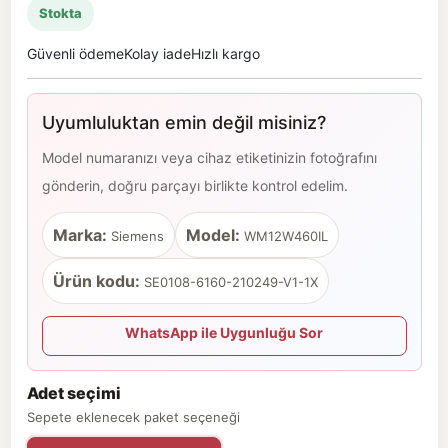
Stokta
Güvenli ödeme
Kolay iade
Hızlı kargo
Uyumluluktan emin değil misiniz?
Model numaranızı veya cihaz etiketinizin fotoğrafını
gönderin, doğru parçayı birlikte kontrol edelim.
Marka:
Model:
Siemens
WM12W460IL
Ürün kodu:
SE0108-6160-210249-V1-1X
WhatsApp ile Uygunluğu Sor
Adet seçimi
Sepete eklenecek paket seçeneği