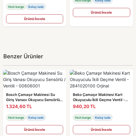
Hızlı kargo
Kolay iade
Hızlı kargo
Kolay iade
Ürünü İncele
Ürünü İncele
Benzer Ürünler
Bosch Çamaşır Makinesi Su
Beko Çamaşır Makinesi Kart
Giriş Vanası Okuyucu Sensörlü /
Okuyuculu İkili Geçme Ventil -
Ventili - 00606001
2841020100 Orjinal
1.324,60 TL
940,20 TL
Hızlı kargo
Kolay iade
Hızlı kargo
Kolay iade
Ürünü İncele
Ürünü İncele