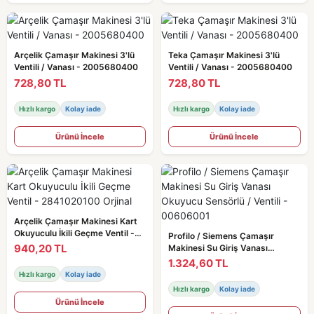
Arçelik Çamaşır Makinesi 3'lü
Teka Çamaşır Makinesi 3'lü
Ventili / Vanası - 2005680400
Ventili / Vanası - 2005680400
728,80 TL
728,80 TL
Hızlı kargo
Kolay iade
Hızlı kargo
Kolay iade
Ürünü İncele
Ürünü İncele
Arçelik Çamaşır Makinesi Kart
Okuyuculu İkili Geçme Ventil -
Profilo / Siemens Çamaşır
2841020100 Orjinal
940,20 TL
Makinesi Su Giriş Vanası
Okuyucu Sensörlü / Ventili -
1.324,60 TL
00606001
Hızlı kargo
Kolay iade
Hızlı kargo
Kolay iade
Ürünü İncele