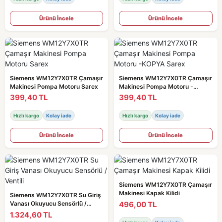
Ürünü İncele
Ürünü İncele
Siemens WM12Y7X0TR Çamaşır
Siemens WM12Y7X0TR Çamaşır
Makinesi Pompa Motoru Sarex
Makinesi Pompa Motoru -
KOPYA Sarex
399,40 TL
399,40 TL
Hızlı kargo
Kolay iade
Hızlı kargo
Kolay iade
Ürünü İncele
Ürünü İncele
Siemens WM12Y7X0TR Çamaşır
Makinesi Kapak Kilidi
Siemens WM12Y7X0TR Su Giriş
496,00 TL
Vanası Okuyucu Sensörlü /
Ventili
1.324,60 TL