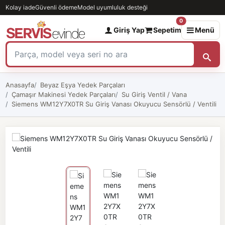
Kolay iade
Güvenli ödeme
Model uyumluluk desteği
0
Giriş Yap
Sepetim
Menü
Anasayfa
Beyaz Eşya Yedek Parçaları
Çamaşır Makinesi Yedek Parçaları
Su Giriş Ventil / Vana
Siemens WM12Y7X0TR Su Giriş Vanası Okuyucu Sensörlü / Ventili