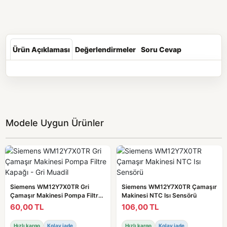
Ürün Açıklaması
Değerlendirmeler
Soru Cevap
Modele Uygun Ürünler
Siemens WM12Y7X0TR Gri
Siemens WM12Y7X0TR Çamaşır
Çamaşır Makinesi Pompa Filtre
Makinesi NTC Isı Sensörü
Kapağı - Gri Muadil
60,00 TL
106,00 TL
Hızlı kargo
Kolay iade
Hızlı kargo
Kolay iade