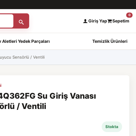
0
Giriş Yap
Sepetim
 Aletleri Yedek Parçaları
Temizlik Ürünleri
ucu Sensörlü / Ventili
i
Q362FG Su Giriş Vanası
lü / Ventili
Stokta