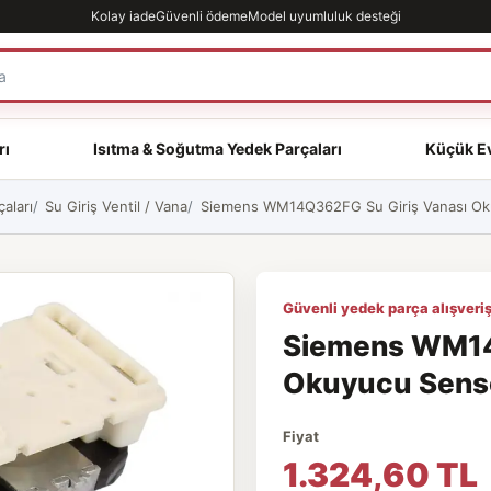
Kolay iade
Güvenli ödeme
Model uyumluluk desteği
rı
Isıtma & Soğutma Yedek Parçaları
Küçük Ev
aları
Su Giriş Ventil / Vana
Siemens WM14Q362FG Su Giriş Vanası Okuy
Güvenli yedek parça alışveriş
Siemens WM14
Okuyucu Sensör
Fiyat
1.324,60 TL