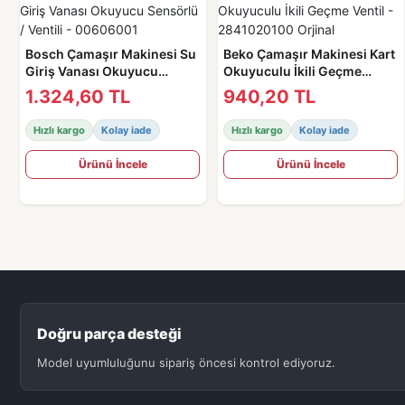
Bosch Çamaşır Makinesi Su
Beko Çamaşır Makinesi Kart
Giriş Vanası Okuyucu
Okuyuculu İkili Geçme
Sensörlü / Ventili -
Ventil - 2841020100 Orjinal
1.324,60 TL
940,20 TL
00606001
Hızlı kargo
Kolay iade
Hızlı kargo
Kolay iade
Ürünü İncele
Ürünü İncele
Doğru parça desteği
Model uyumluluğunu sipariş öncesi kontrol ediyoruz.