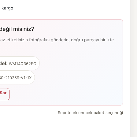
ı kargo
eğil misiniz?
 etiketinizin fotoğrafını gönderin, doğru parçayı birlikte
el:
WM14Q362FG
0-210259-V1-1X
Sor
Sepete eklenecek paket seçeneği