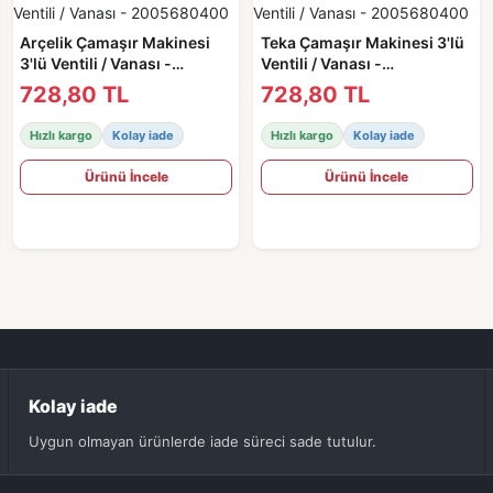
Arçelik Çamaşır Makinesi
Teka Çamaşır Makinesi 3'lü
3'lü Ventili / Vanası -
Ventili / Vanası -
2005680400
2005680400
728,80 TL
728,80 TL
Hızlı kargo
Kolay iade
Hızlı kargo
Kolay iade
Ürünü İncele
Ürünü İncele
Kolay iade
Uygun olmayan ürünlerde iade süreci sade tutulur.