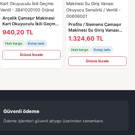
Arçelik Çamaşır Makinesi
Kart Okuyuculu İkili Geçme
Profilo / Siemens Çamaşır
Ventil - 2841020100 Orjinal
Makinesi Su Giriş Vanası
940,20 TL
Okuyucu Sensörlü / Ventili -
1.324,60 TL
00606001
Hızlı kargo
Kolay iade
Hızlı kargo
Kolay iade
Ürünü İncele
Ürünü İncele
Güvenli ödeme
Ödeme işlemleri güvenli altyapı üzerinden tamamlanır.