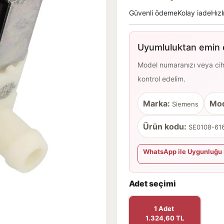
Güvenli ödeme
Kolay iade
Hızl
Uyumluluktan emin d
Model numaranızı veya cihaz
kontrol edelim.
Marka:
Mod
Siemens
Ürün kodu:
SE0108-616
WhatsApp ile Uygunluğu 
Adet seçimi
1 Adet
1.324,60 TL