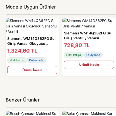
Modele Uygun Ürünler
Siemens WM14Q362FG Su
Giriş Ventili / Vanası
Siemens WM14Q362FG Su
Giriş Vanası Okuyucu
728,80 TL
Sensörlü / Ventili
1.324,60 TL
Hızlı kargo
Kolay iade
Hızlı kargo
Kolay iade
Ürünü İncele
Ürünü İncele
Benzer Ürünler