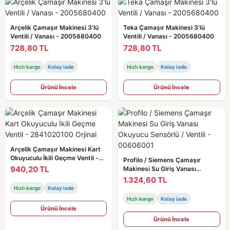
Arçelik Çamaşır Makinesi 3'lü
Teka Çamaşır Makinesi 3'lü
Ventili / Vanası - 2005680400
Ventili / Vanası - 2005680400
728,80 TL
728,80 TL
Hızlı kargo
Kolay iade
Hızlı kargo
Kolay iade
Ürünü İncele
Ürünü İncele
Arçelik Çamaşır Makinesi Kart
Okuyuculu İkili Geçme Ventil -
Profilo / Siemens Çamaşır
2841020100 Orjinal
940,20 TL
Makinesi Su Giriş Vanası
Okuyucu Sensörlü / Ventili -
1.324,60 TL
00606001
Hızlı kargo
Kolay iade
Hızlı kargo
Kolay iade
Ürünü İncele
Ürünü İncele