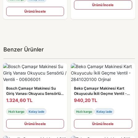
Ürünü İncele
Ürünü İncele
Benzer Ürünler
Bosch Çamaşır Makinesi Su
Beko Çamaşır Makinesi Kart
Giriş Vanası Okuyucu Sensörlü /
Okuyuculu İkili Geçme Ventil -
Ventili - 00606001
2841020100 Orjinal
1.324,60 TL
940,20 TL
Hızlı kargo
Kolay iade
Hızlı kargo
Kolay iade
Ürünü İncele
Ürünü İncele