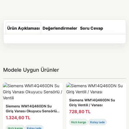
Ürün Açıklaması
Değerlendirmeler
Soru Cevap
Modele Uygun Ürünler
Siemens WM14Q460DN Su
Giriş Ventili / Vanası
Siemens WM14Q460DN Su
728,80 TL
Giriş Vanası Okuyucu Sensörlü /
Ventili
1.324,60 TL
Hızlı kargo
Kolay iade
Hızlı kargo
Kolay iade