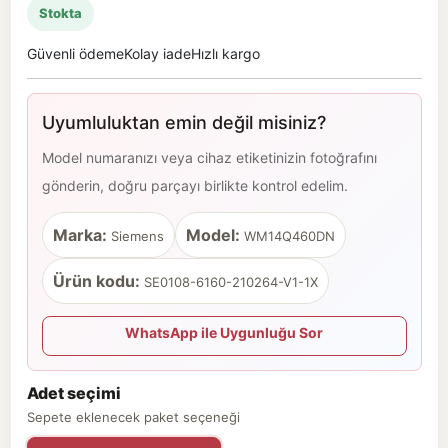
Stokta
Güvenli ödeme
Kolay iade
Hızlı kargo
Uyumluluktan emin değil misiniz?
Model numaranızı veya cihaz etiketinizin fotoğrafını
gönderin, doğru parçayı birlikte kontrol edelim.
Marka:
Model:
Siemens
WM14Q460DN
Ürün kodu:
SE0108-6160-210264-V1-1X
WhatsApp ile Uygunluğu Sor
Adet seçimi
Sepete eklenecek paket seçeneği