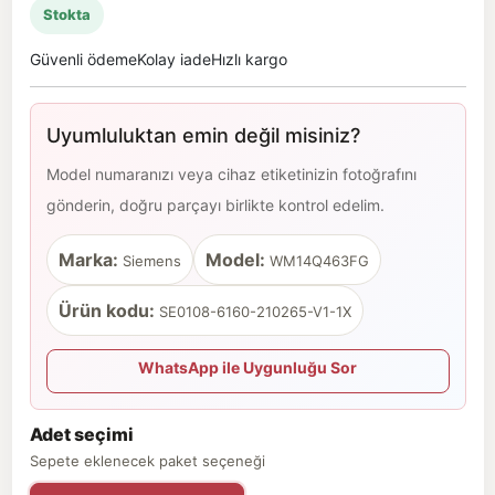
Stokta
Güvenli ödeme
Kolay iade
Hızlı kargo
Uyumluluktan emin değil misiniz?
Model numaranızı veya cihaz etiketinizin fotoğrafını
gönderin, doğru parçayı birlikte kontrol edelim.
Marka:
Model:
Siemens
WM14Q463FG
Ürün kodu:
SE0108-6160-210265-V1-1X
WhatsApp ile Uygunluğu Sor
Adet seçimi
Sepete eklenecek paket seçeneği