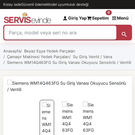
Kolay iade
Güvenli ödeme
Model uyumluluk desteği
0
Giriş Yap
Sepetim
Menü
Anasayfa
Beyaz Eşya Yedek Parçaları
Çamaşır Makinesi Yedek Parçaları
Su Giriş Ventil / Vana
Siemens WM14Q463FG Su Giriş Vanası Okuyucu Sensörlü / Ventili