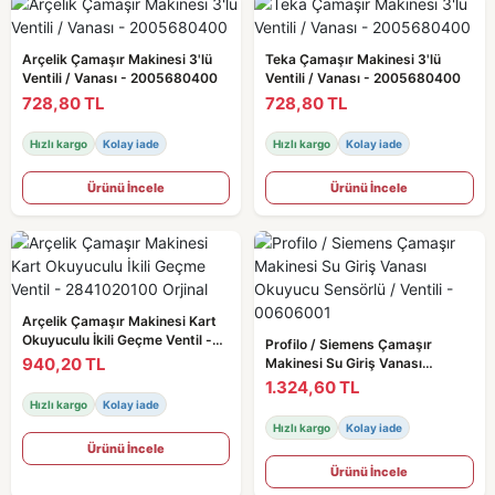
Arçelik Çamaşır Makinesi 3'lü
Teka Çamaşır Makinesi 3'lü
Ventili / Vanası - 2005680400
Ventili / Vanası - 2005680400
728,80 TL
728,80 TL
Hızlı kargo
Kolay iade
Hızlı kargo
Kolay iade
Ürünü İncele
Ürünü İncele
Arçelik Çamaşır Makinesi Kart
Okuyuculu İkili Geçme Ventil -
Profilo / Siemens Çamaşır
2841020100 Orjinal
940,20 TL
Makinesi Su Giriş Vanası
Okuyucu Sensörlü / Ventili -
1.324,60 TL
00606001
Hızlı kargo
Kolay iade
Hızlı kargo
Kolay iade
Ürünü İncele
Ürünü İncele