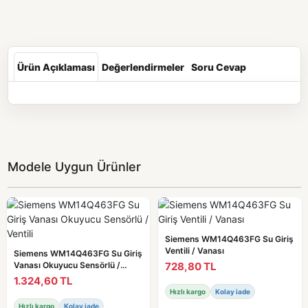
Ürün Açıklaması
Değerlendirmeler
Soru Cevap
Modele Uygun Ürünler
Siemens WM14Q463FG Su Giriş
Ventili / Vanası
Siemens WM14Q463FG Su Giriş
728,80 TL
Vanası Okuyucu Sensörlü /
Ventili
1.324,60 TL
Hızlı kargo
Kolay iade
Hızlı kargo
Kolay iade