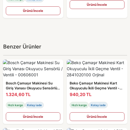
Ürünü İncele
Ürünü İncele
Benzer Ürünler
Bosch Çamaşır Makinesi Su
Beko Çamaşır Makinesi Kart
Giriş Vanası Okuyucu Sensörlü /
Okuyuculu İkili Geçme Ventil -
Ventili - 00606001
2841020100 Orjinal
1.324,60 TL
940,20 TL
Hızlı kargo
Kolay iade
Hızlı kargo
Kolay iade
Ürünü İncele
Ürünü İncele