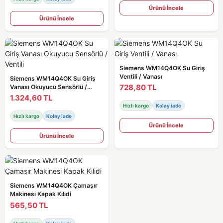
Ürünü İncele
Ürünü İncele
Siemens WM14Q4OK Su Giriş
Ventili / Vanası
Siemens WM14Q4OK Su Giriş
728,80 TL
Vanası Okuyucu Sensörlü /
Ventili
1.324,60 TL
Hızlı kargo
Kolay iade
Hızlı kargo
Kolay iade
Ürünü İncele
Ürünü İncele
Siemens WM14Q4OK Çamaşır
Makinesi Kapak Kilidi
565,50 TL