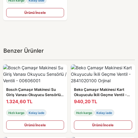
Hızlı kargo
Kolay iade
Ürünü İncele
Benzer Ürünler
Bosch Çamaşır Makinesi Su
Beko Çamaşır Makinesi Kart
Giriş Vanası Okuyucu Sensörlü /
Okuyuculu İkili Geçme Ventil -
Ventili - 00606001
2841020100 Orjinal
1.324,60 TL
940,20 TL
Hızlı kargo
Kolay iade
Hızlı kargo
Kolay iade
Ürünü İncele
Ürünü İncele