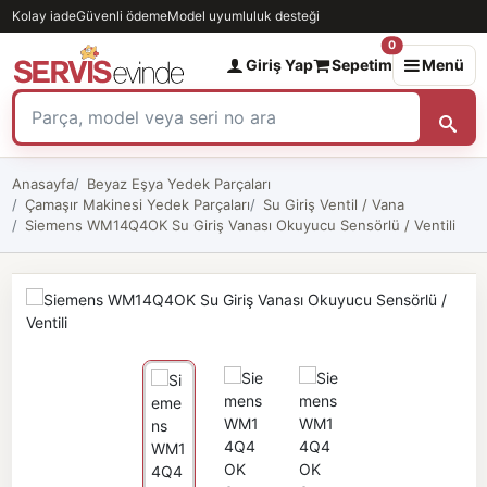
Kolay iade
Güvenli ödeme
Model uyumluluk desteği
0
Giriş Yap
Sepetim
Menü
Anasayfa
Beyaz Eşya Yedek Parçaları
Çamaşır Makinesi Yedek Parçaları
Su Giriş Ventil / Vana
Siemens WM14Q4OK Su Giriş Vanası Okuyucu Sensörlü / Ventili