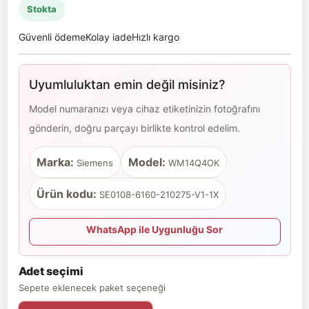
Stokta
Güvenli ödeme
Kolay iade
Hızlı kargo
Uyumluluktan emin değil misiniz?
Model numaranızı veya cihaz etiketinizin fotoğrafını
gönderin, doğru parçayı birlikte kontrol edelim.
Marka:
Model:
Siemens
WM14Q4OK
Ürün kodu:
SE0108-6160-210275-V1-1X
WhatsApp ile Uygunluğu Sor
Adet seçimi
Sepete eklenecek paket seçeneği