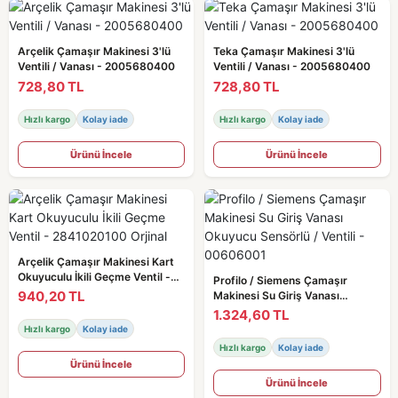
Arçelik Çamaşır Makinesi 3'lü
Teka Çamaşır Makinesi 3'lü
Ventili / Vanası - 2005680400
Ventili / Vanası - 2005680400
728,80 TL
728,80 TL
Hızlı kargo
Kolay iade
Hızlı kargo
Kolay iade
Ürünü İncele
Ürünü İncele
Arçelik Çamaşır Makinesi Kart
Okuyuculu İkili Geçme Ventil -
Profilo / Siemens Çamaşır
2841020100 Orjinal
940,20 TL
Makinesi Su Giriş Vanası
Okuyucu Sensörlü / Ventili -
1.324,60 TL
00606001
Hızlı kargo
Kolay iade
Hızlı kargo
Kolay iade
Ürünü İncele
Ürünü İncele