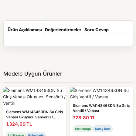
Ürün Açıklaması
Değerlendirmeler
Soru Cevap
Modele Uygun Ürünler
Siemens WM14S463DN Su Giriş
Ventili / Vanası
Siemens WM14S463DN Su Giriş
728,80 TL
Vanası Okuyucu Sensörlü /
Ventili
1.324,60 TL
Hızlı kargo
Kolay iade
Hızlı kargo
Kolay iade