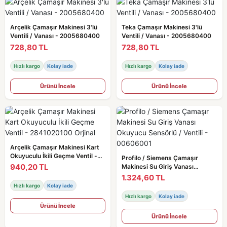
Arçelik Çamaşır Makinesi 3'lü
Teka Çamaşır Makinesi 3'lü
Ventili / Vanası - 2005680400
Ventili / Vanası - 2005680400
728,80 TL
728,80 TL
Hızlı kargo
Kolay iade
Hızlı kargo
Kolay iade
Ürünü İncele
Ürünü İncele
Arçelik Çamaşır Makinesi Kart
Okuyuculu İkili Geçme Ventil -
Profilo / Siemens Çamaşır
2841020100 Orjinal
940,20 TL
Makinesi Su Giriş Vanası
Okuyucu Sensörlü / Ventili -
1.324,60 TL
00606001
Hızlı kargo
Kolay iade
Hızlı kargo
Kolay iade
Ürünü İncele
Ürünü İncele