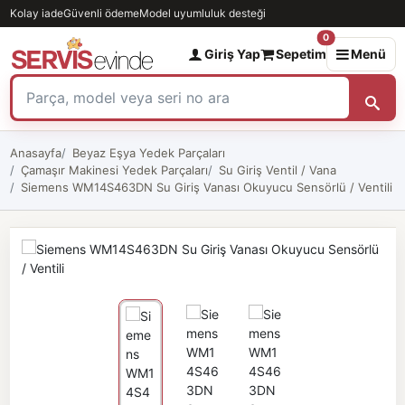
Kolay iade
Güvenli ödeme
Model uyumluluk desteği
0
Giriş Yap
Sepetim
Menü
Anasayfa
Beyaz Eşya Yedek Parçaları
Çamaşır Makinesi Yedek Parçaları
Su Giriş Ventil / Vana
Siemens WM14S463DN Su Giriş Vanası Okuyucu Sensörlü / Ventili