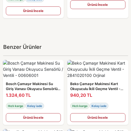
Ürünü İncele
Ürünü İncele
Benzer Ürünler
Bosch Çamaşır Makinesi Su
Beko Çamaşır Makinesi Kart
Giriş Vanası Okuyucu Sensörlü /
Okuyuculu İkili Geçme Ventil -
Ventili - 00606001
2841020100 Orjinal
1.324,60 TL
940,20 TL
Hızlı kargo
Kolay iade
Hızlı kargo
Kolay iade
Ürünü İncele
Ürünü İncele