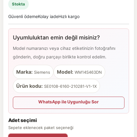
Stokta
Güvenli ödeme
Kolay iade
Hızlı kargo
Uyumluluktan emin değil misiniz?
Model numaranızı veya cihaz etiketinizin fotoğrafını
gönderin, doğru parçayı birlikte kontrol edelim.
Marka:
Model:
Siemens
WM14S463DN
Ürün kodu:
SE0108-6160-210281-V1-1X
WhatsApp ile Uygunluğu Sor
Adet seçimi
Sepete eklenecek paket seçeneği