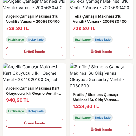
Arçelik Çamaşır Makinesi 3'lü
Teka Çamaşır Makinesi 3'lü
Ventili / Vanası - 2005680400
Ventili / Vanası - 2005680400
728,80 TL
728,80 TL
Hızlı kargo
Kolay iade
Hızlı kargo
Kolay iade
Ürünü İncele
Ürünü İncele
Arçelik Çamaşır Makinesi Kart
Okuyuculu İkili Geçme Ventil -
Profilo / Siemens Çamaşır
2841020100 Orjinal
940,20 TL
Makinesi Su Giriş Vanası
Okuyucu Sensörlü / Ventili -
1.324,60 TL
00606001
Hızlı kargo
Kolay iade
Hızlı kargo
Kolay iade
Ürünü İncele
Ürünü İncele