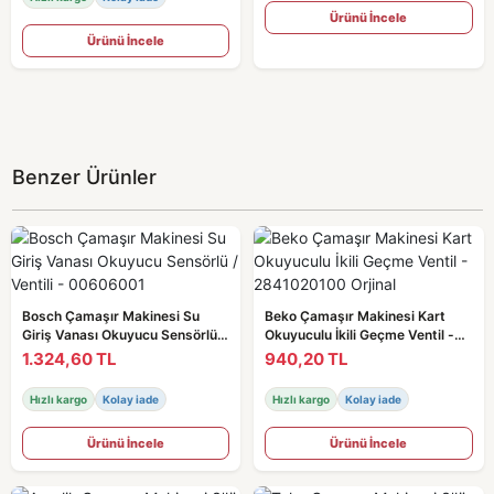
Ürünü İncele
Ürünü İncele
Benzer Ürünler
Bosch Çamaşır Makinesi Su
Beko Çamaşır Makinesi Kart
Giriş Vanası Okuyucu Sensörlü /
Okuyuculu İkili Geçme Ventil -
Ventili - 00606001
2841020100 Orjinal
1.324,60 TL
940,20 TL
Hızlı kargo
Kolay iade
Hızlı kargo
Kolay iade
Ürünü İncele
Ürünü İncele