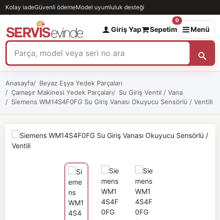
Kolay iade
Güvenli ödeme
Model uyumluluk desteği
0
Giriş Yap
Sepetim
Menü
Anasayfa
Beyaz Eşya Yedek Parçaları
Çamaşır Makinesi Yedek Parçaları
Su Giriş Ventil / Vana
Siemens WM14S4F0FG Su Giriş Vanası Okuyucu Sensörlü / Ventili