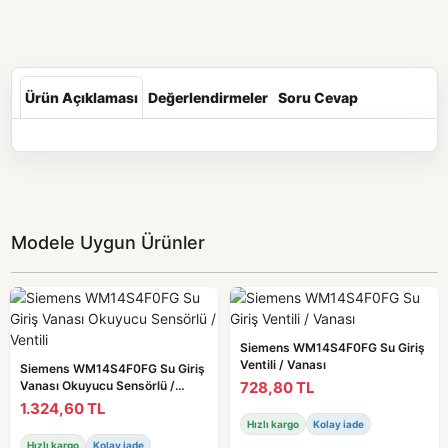
Ürün Açıklaması
Değerlendirmeler
Soru Cevap
Modele Uygun Ürünler
Siemens WM14S4F0FG Su Giriş
Ventili / Vanası
Siemens WM14S4F0FG Su Giriş
728,80 TL
Vanası Okuyucu Sensörlü /
Ventili
1.324,60 TL
Hızlı kargo
Kolay iade
Hızlı kargo
Kolay iade