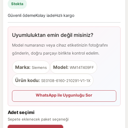
Stokta
Güvenli ödeme
Kolay iade
Hızlı kargo
Uyumluluktan emin değil misiniz?
Model numaranızı veya cihaz etiketinizin fotoğrafını
gönderin, doğru parçayı birlikte kontrol edelim.
Marka:
Model:
Siemens
WM14T409FF
Ürün kodu:
SE0108-6160-210291-V1-1X
WhatsApp ile Uygunluğu Sor
Adet seçimi
Sepete eklenecek paket seçeneği