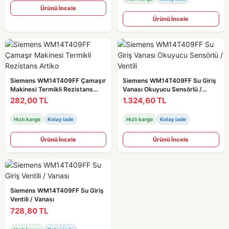
Ürünü İncele
Ürünü İncele
Siemens WM14T409FF Çamaşır
Siemens WM14T409FF Su Giriş
Makinesi Termikli Rezistans
Vanası Okuyucu Sensörlü /
Artiko
Ventili
282,00 TL
1.324,60 TL
Hızlı kargo
Kolay iade
Hızlı kargo
Kolay iade
Ürünü İncele
Ürünü İncele
Siemens WM14T409FF Su Giriş
Ventili / Vanası
728,80 TL