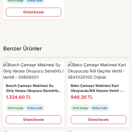
Hızlı kargo
Kolay iade
Ürünü İncele
Benzer Ürünler
Bosch Çamaşır Makinesi Su
Beko Çamaşır Makinesi Kart
Giriş Vanası Okuyucu Sensörlü /
Okuyuculu İkili Geçme Ventil -
Ventili - 00606001
2841020100 Orjinal
1.324,60 TL
940,20 TL
Hızlı kargo
Kolay iade
Hızlı kargo
Kolay iade
Ürünü İncele
Ürünü İncele