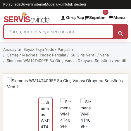
Kolay iade
Güvenli ödeme
Model uyumluluk desteği
0
Giriş Yap
Sepetim
Menü
Anasayfa
Beyaz Eşya Yedek Parçaları
Çamaşır Makinesi Yedek Parçaları
Su Giriş Ventil / Vana
Siemens WM14T409FF Su Giriş Vanası Okuyucu Sensörlü / Ventili