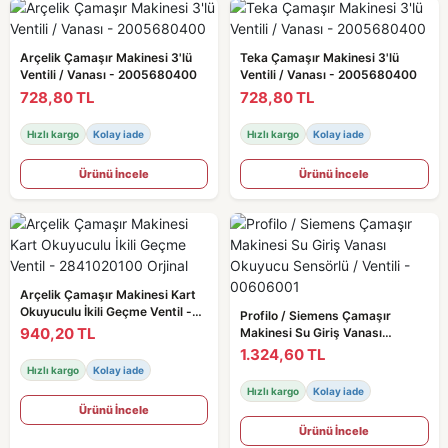
Arçelik Çamaşır Makinesi 3'lü
Teka Çamaşır Makinesi 3'lü
Ventili / Vanası - 2005680400
Ventili / Vanası - 2005680400
728,80 TL
728,80 TL
Hızlı kargo
Kolay iade
Hızlı kargo
Kolay iade
Ürünü İncele
Ürünü İncele
Arçelik Çamaşır Makinesi Kart
Okuyuculu İkili Geçme Ventil -
Profilo / Siemens Çamaşır
2841020100 Orjinal
940,20 TL
Makinesi Su Giriş Vanası
Okuyucu Sensörlü / Ventili -
1.324,60 TL
00606001
Hızlı kargo
Kolay iade
Hızlı kargo
Kolay iade
Ürünü İncele
Ürünü İncele