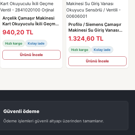
Arçelik Çamaşır Makinesi
Kart Okuyuculu İkili Geçme
Profilo / Siemens Çamaşır
Ventil - 2841020100 Orjinal
Makinesi Su Giriş Vanası
940,20 TL
Okuyucu Sensörlü / Ventili -
1.324,60 TL
00606001
Hızlı kargo
Kolay iade
Hızlı kargo
Kolay iade
Ürünü İncele
Ürünü İncele
Güvenli ödeme
Ödeme işlemleri güvenli altyapı üzerinden tamamlanır.