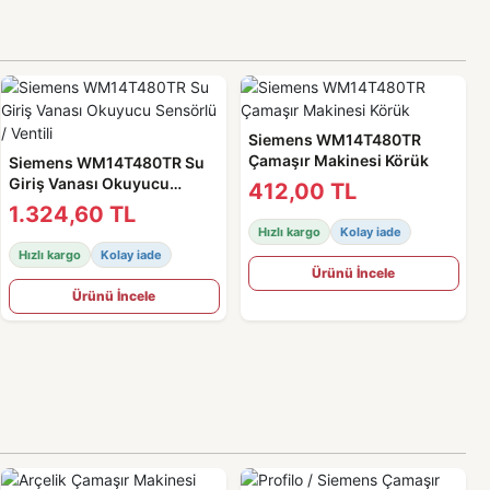
Siemens WM14T480TR
Çamaşır Makinesi Körük
Siemens WM14T480TR Su
Giriş Vanası Okuyucu
412,00 TL
Sensörlü / Ventili
1.324,60 TL
Hızlı kargo
Kolay iade
Hızlı kargo
Kolay iade
Ürünü İncele
Ürünü İncele