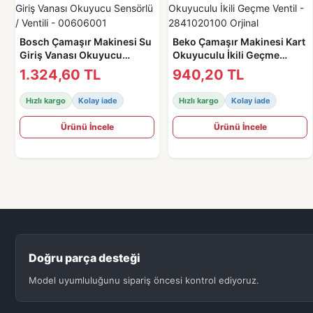
Bosch Çamaşır Makinesi Su
Beko Çamaşır Makinesi Kart
Giriş Vanası Okuyucu
Okuyuculu İkili Geçme
Sensörlü / Ventili -
Ventil - 2841020100 Orjinal
1.324,60 TL
940,20 TL
00606001
Hızlı kargo
Kolay iade
Hızlı kargo
Kolay iade
Ürünü İncele
Ürünü İncele
Doğru parça desteği
Model uyumluluğunu sipariş öncesi kontrol ediyoruz.