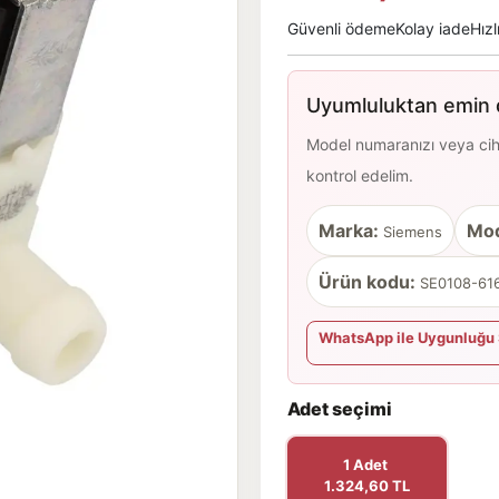
Güvenli ödeme
Kolay iade
Hızl
Uyumluluktan emin d
Model numaranızı veya cihaz
kontrol edelim.
Marka:
Mod
Siemens
Ürün kodu:
SE0108-616
WhatsApp ile Uygunluğu 
Adet seçimi
1 Adet
1.324,60 TL