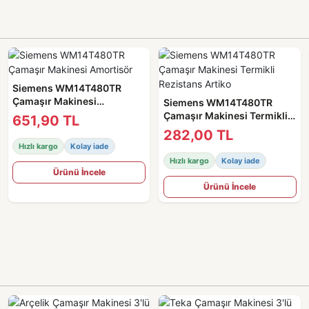
Siemens WM14T480TR
Çamaşır Makinesi
Siemens WM14T480TR
Amortisör
Çamaşır Makinesi Termikli
651,90 TL
Rezistans Artiko
282,00 TL
Hızlı kargo
Kolay iade
Hızlı kargo
Kolay iade
Ürünü İncele
Ürünü İncele