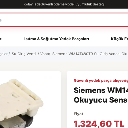
Kolay iade
Güvenli ödeme
Model uyumluluk desteği
rı
Isıtma & Soğutma Yedek Parçaları
Küçük Ev
aları
Su Giriş Ventil / Vana
Siemens WM14T480TR Su Giriş Vanası Okuy
Güvenli yedek parça alışveriş
Siemens WM14
Okuyucu Sensör
Fiyat
1.324,60 TL