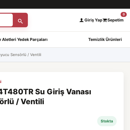
0
Giriş Yap
Sepetim
 Aletleri Yedek Parçaları
Temizlik Ürünleri
ucu Sensörlü / Ventili
i
T480TR Su Giriş Vanası
lü / Ventili
Stokta