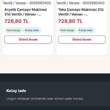
Arçelik Çamaşır Makinesi
Teka Çamaşır Makinesi 3'lü
3'lü Ventili / Vanası -
Ventili / Vanası -
2005680400
2005680400
728,80 TL
728,80 TL
Hızlı kargo
Kolay iade
Hızlı kargo
Kolay iade
Ürünü İncele
Ürünü İncele
Kolay iade
Uygun olmayan ürünlerde iade süreci sade tutulur.