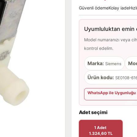
Güvenli ödeme
Kolay iade
Hızl
Uyumluluktan emin d
Model numaranızı veya cihaz
kontrol edelim.
Marka:
Mod
Siemens
Ürün kodu:
SE0108-616
WhatsApp ile Uygunluğu 
Adet seçimi
1 Adet
1.324,60 TL