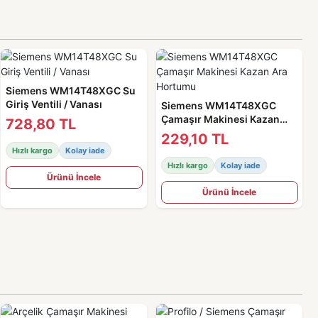
Siemens WM14T48XGC Su
Giriş Ventili / Vanası
Siemens WM14T48XGC
Çamaşır Makinesi Kazan
728,80 TL
Ara Hortumu
229,10 TL
Hızlı kargo
Kolay iade
Hızlı kargo
Kolay iade
Ürünü İncele
Ürünü İncele