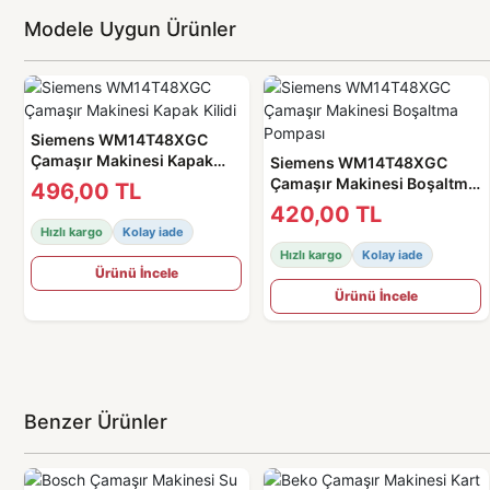
Modele Uygun Ürünler
Siemens WM14T48XGC
Çamaşır Makinesi Kapak
Siemens WM14T48XGC
Kilidi
Çamaşır Makinesi Boşaltma
496,00 TL
Pompası
420,00 TL
Hızlı kargo
Kolay iade
Hızlı kargo
Kolay iade
Ürünü İncele
Ürünü İncele
Benzer Ürünler