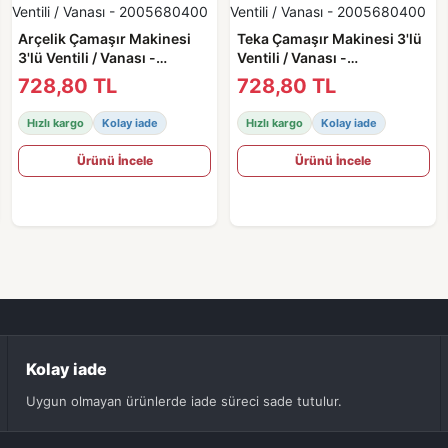
Arçelik Çamaşır Makinesi
Teka Çamaşır Makinesi 3'lü
3'lü Ventili / Vanası -
Ventili / Vanası -
2005680400
2005680400
728,80 TL
728,80 TL
Hızlı kargo
Kolay iade
Hızlı kargo
Kolay iade
Ürünü İncele
Ürünü İncele
Kolay iade
Uygun olmayan ürünlerde iade süreci sade tutulur.