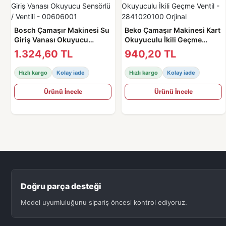
Bosch Çamaşır Makinesi Su
Beko Çamaşır Makinesi Kart
Giriş Vanası Okuyucu
Okuyuculu İkili Geçme
Sensörlü / Ventili -
Ventil - 2841020100 Orjinal
1.324,60 TL
940,20 TL
00606001
Hızlı kargo
Kolay iade
Hızlı kargo
Kolay iade
Ürünü İncele
Ürünü İncele
Doğru parça desteği
Model uyumluluğunu sipariş öncesi kontrol ediyoruz.