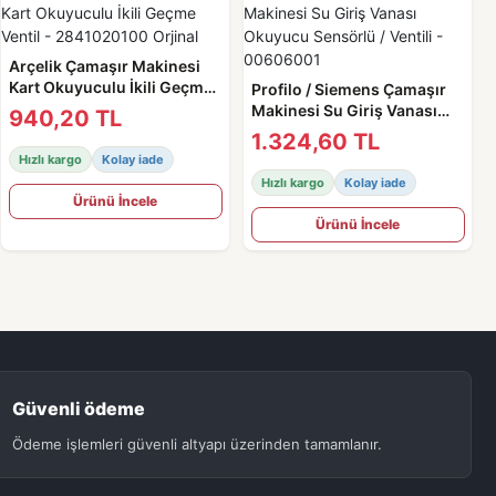
Arçelik Çamaşır Makinesi
Kart Okuyuculu İkili Geçme
Profilo / Siemens Çamaşır
Ventil - 2841020100 Orjinal
Makinesi Su Giriş Vanası
940,20 TL
Okuyucu Sensörlü / Ventili -
1.324,60 TL
00606001
Hızlı kargo
Kolay iade
Hızlı kargo
Kolay iade
Ürünü İncele
Ürünü İncele
Güvenli ödeme
Ödeme işlemleri güvenli altyapı üzerinden tamamlanır.