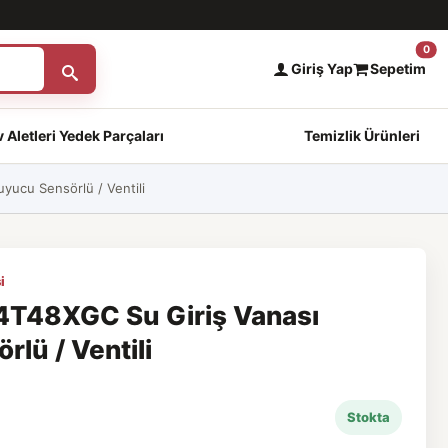
0
Giriş Yap
Sepetim
 Aletleri Yedek Parçaları
Temizlik Ürünleri
ucu Sensörlü / Ventili
i
T48XGC Su Giriş Vanası
lü / Ventili
Stokta