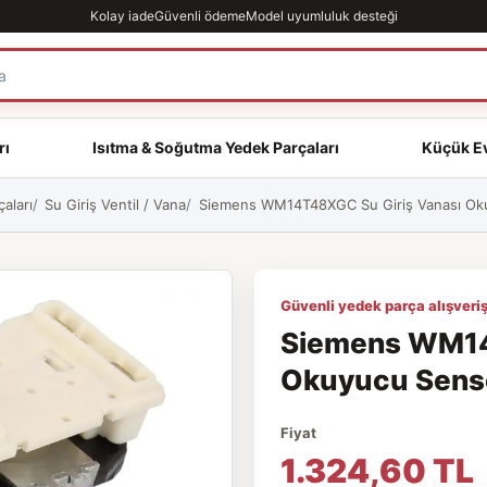
Kolay iade
Güvenli ödeme
Model uyumluluk desteği
rı
Isıtma & Soğutma Yedek Parçaları
Küçük Ev
aları
Su Giriş Ventil / Vana
Siemens WM14T48XGC Su Giriş Vanası Okuy
Güvenli yedek parça alışveriş
Siemens WM14
Okuyucu Sensör
Fiyat
1.324,60 TL