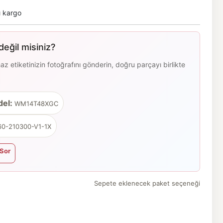
ı kargo
eğil misiniz?
 etiketinizin fotoğrafını gönderin, doğru parçayı birlikte
el:
WM14T48XGC
0-210300-V1-1X
Sor
Sepete eklenecek paket seçeneği