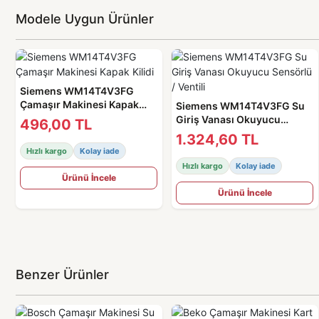
Modele Uygun Ürünler
Siemens WM14T4V3FG
Çamaşır Makinesi Kapak
Siemens WM14T4V3FG Su
Kilidi
Giriş Vanası Okuyucu
496,00 TL
Sensörlü / Ventili
1.324,60 TL
Hızlı kargo
Kolay iade
Hızlı kargo
Kolay iade
Ürünü İncele
Ürünü İncele
Benzer Ürünler