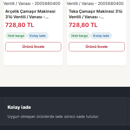
Arçelik Çamaşır Makinesi
Teka Çamaşır Makinesi 3'lü
3'lü Ventili / Vanası -
Ventili / Vanası -
2005680400
2005680400
728,80 TL
728,80 TL
Hızlı kargo
Kolay iade
Hızlı kargo
Kolay iade
Ürünü İncele
Ürünü İncele
Kolay iade
Uygun olmayan ürünlerde iade süreci sade tutulur.