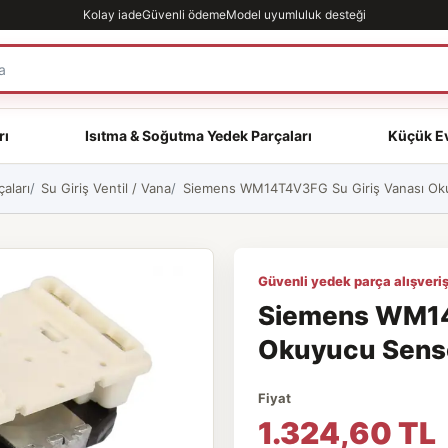
Kolay iade
Güvenli ödeme
Model uyumluluk desteği
rı
Isıtma & Soğutma Yedek Parçaları
Küçük Ev
aları
Su Giriş Ventil / Vana
Siemens WM14T4V3FG Su Giriş Vanası Okuy
Güvenli yedek parça alışveriş
Siemens WM14
Okuyucu Sensör
Fiyat
1.324,60 TL