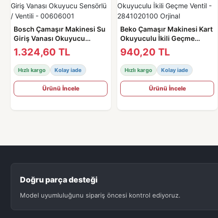
Bosch Çamaşır Makinesi Su
Beko Çamaşır Makinesi Kart
Giriş Vanası Okuyucu
Okuyuculu İkili Geçme
Sensörlü / Ventili -
Ventil - 2841020100 Orjinal
1.324,60 TL
940,20 TL
00606001
Hızlı kargo
Kolay iade
Hızlı kargo
Kolay iade
Ürünü İncele
Ürünü İncele
Doğru parça desteği
Model uyumluluğunu sipariş öncesi kontrol ediyoruz.