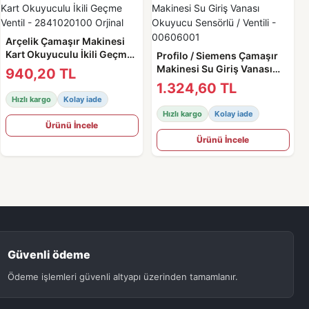
Arçelik Çamaşır Makinesi
Kart Okuyuculu İkili Geçme
Profilo / Siemens Çamaşır
Ventil - 2841020100 Orjinal
Makinesi Su Giriş Vanası
940,20 TL
Okuyucu Sensörlü / Ventili -
1.324,60 TL
00606001
Hızlı kargo
Kolay iade
Hızlı kargo
Kolay iade
Ürünü İncele
Ürünü İncele
Güvenli ödeme
Ödeme işlemleri güvenli altyapı üzerinden tamamlanır.