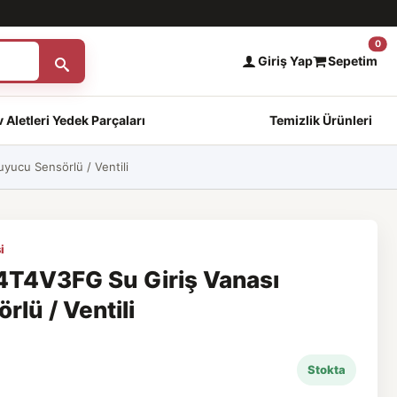
0
Giriş Yap
Sepetim
 Aletleri Yedek Parçaları
Temizlik Ürünleri
ucu Sensörlü / Ventili
i
T4V3FG Su Giriş Vanası
lü / Ventili
Stokta