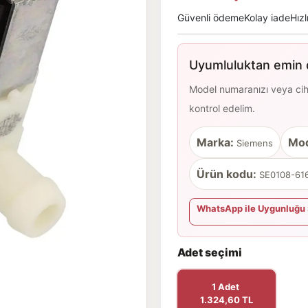
Güvenli ödeme
Kolay iade
Hızl
Uyumluluktan emin d
Model numaranızı veya cihaz
kontrol edelim.
Marka:
Mod
Siemens
Ürün kodu:
SE0108-616
WhatsApp ile Uygunluğu 
Adet seçimi
1 Adet
1.324,60 TL