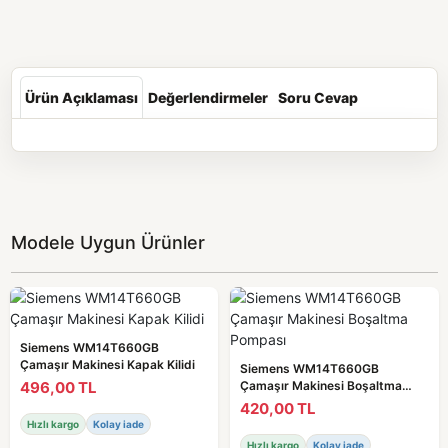
Ürün Açıklaması
Değerlendirmeler
Soru Cevap
Modele Uygun Ürünler
Siemens WM14T660GB
Çamaşır Makinesi Kapak Kilidi
Siemens WM14T660GB
496,00 TL
Çamaşır Makinesi Boşaltma
Pompası
420,00 TL
Hızlı kargo
Kolay iade
Hızlı kargo
Kolay iade