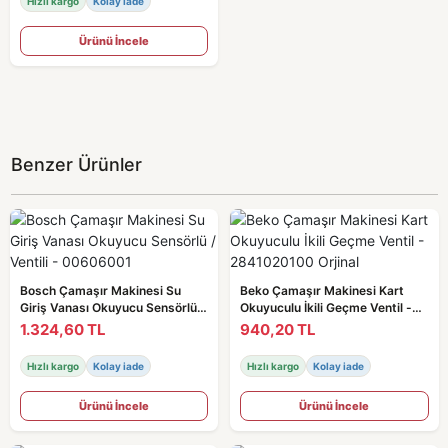
Hızlı kargo
Kolay iade
Ürünü İncele
Benzer Ürünler
Bosch Çamaşır Makinesi Su
Beko Çamaşır Makinesi Kart
Giriş Vanası Okuyucu Sensörlü /
Okuyuculu İkili Geçme Ventil -
Ventili - 00606001
2841020100 Orjinal
1.324,60 TL
940,20 TL
Hızlı kargo
Kolay iade
Hızlı kargo
Kolay iade
Ürünü İncele
Ürünü İncele