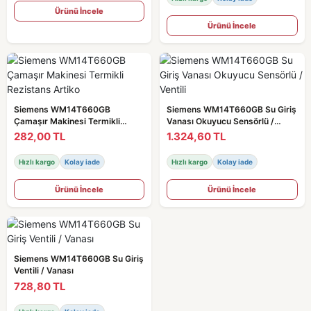
Ürünü İncele
Ürünü İncele
Siemens WM14T660GB
Siemens WM14T660GB Su Giriş
Çamaşır Makinesi Termikli
Vanası Okuyucu Sensörlü /
Rezistans Artiko
Ventili
282,00 TL
1.324,60 TL
Hızlı kargo
Kolay iade
Hızlı kargo
Kolay iade
Ürünü İncele
Ürünü İncele
Siemens WM14T660GB Su Giriş
Ventili / Vanası
728,80 TL