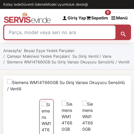
Kolay iade
Güvenli ödeme
Model uyumluluk desteği
0
Giriş Yap
Sepetim
Menü
Anasayfa
Beyaz Eşya Yedek Parçaları
Çamaşır Makinesi Yedek Parçaları
Su Giriş Ventil / Vana
Siemens WM14T660GB Su Giriş Vanası Okuyucu Sensörlü / Ventili