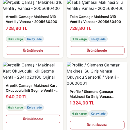
Arçelik Çamaşır Makinesi 3'lü
Teka Çamaşır Makinesi 3'lü
Ventili / Vanası - 2005680400
Ventili / Vanası - 2005680400
728,80 TL
728,80 TL
Hızlı kargo
Kolay iade
Hızlı kargo
Kolay iade
Ürünü İncele
Ürünü İncele
Arçelik Çamaşır Makinesi Kart
Okuyuculu İkili Geçme Ventil -
Profilo / Siemens Çamaşır
2841020100 Orjinal
940,20 TL
Makinesi Su Giriş Vanası
Okuyucu Sensörlü / Ventili -
1.324,60 TL
00606001
Hızlı kargo
Kolay iade
Hızlı kargo
Kolay iade
Ürünü İncele
Ürünü İncele