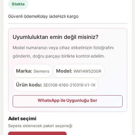
Stokta
Güvenli ödeme
Kolay iade
Hızlı kargo
Uyumluluktan emin değil misiniz?
Model numaranızı veya cihaz etiketinizin fotoğrafını
gönderin, doğru parçayı birlikte kontrol edelim.
Marka:
Model:
Siemens
WM14W520GR
Ürün kodu:
SE0108-6160-210319-V1-1X
WhatsApp ile Uygunluğu Sor
Adet seçimi
Sepete eklenecek paket seçeneği