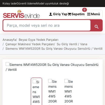
Kolay iade
Güvenli ödeme
Model uyumluluk desteği
0
Giriş Yap
Sepetim
Menü
Anasayfa
Beyaz Eşya Yedek Parçaları
Çamaşır Makinesi Yedek Parçaları
Su Giriş Ventil / Vana
Siemens WM14W520GR Su Giriş Vanası Okuyucu Sensörlü / Ventili