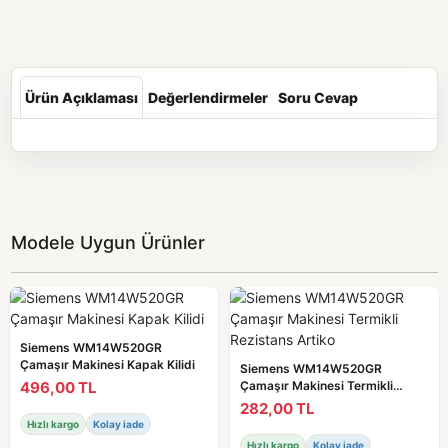
Ürün Açıklaması
Değerlendirmeler
Soru Cevap
Modele Uygun Ürünler
Siemens WM14W520GR
Çamaşır Makinesi Kapak Kilidi
Siemens WM14W520GR
496,00 TL
Çamaşır Makinesi Termikli
Rezistans Artiko
282,00 TL
Hızlı kargo
Kolay iade
Hızlı kargo
Kolay iade