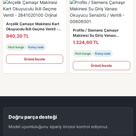
Arçelik Çamaşır Makinesi Kart
Okuyuculu İkili Geçme Ventil -
Profilo / Siemens Çamaşır
2841020100 Orjinal
940,20 TL
Makinesi Su Giriş Vanası
Okuyucu Sensörlü / Ventili -
1.324,60 TL
00606001
Hızlı kargo
Kolay iade
Hızlı kargo
Kolay iade
Ürünü İncele
Ürünü İncele
Doğru parça desteği
Model uyumluluğunu sipariş öncesi kontrol ediyoruz.