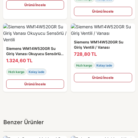
Ürünü İncele
Ürünü İncele
Siemens WM14W520GR Su
Giriş Ventili / Vanası
Siemens WM14W520GR Su
728,80 TL
Giriş Vanası Okuyucu Sensörlü /
Ventili
1.324,60 TL
Hızlı kargo
Kolay iade
Hızlı kargo
Kolay iade
Ürünü İncele
Ürünü İncele
Benzer Ürünler