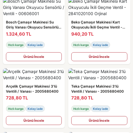
Bosch Çamaşır Makinesi Su
Beko Çamaşır Makinesi Kart
Giriş Vanası Okuyucu Sensörlü /
Okuyuculu İkili Geçme Ventil -
Ventili - 00606001
2841020100 Orjinal
1.324,60 TL
940,20 TL
Hızlı kargo
Kolay iade
Hızlı kargo
Kolay iade
Ürünü İncele
Ürünü İncele
Arçelik Çamaşır Makinesi 3'lü
Teka Çamaşır Makinesi 3'lü
Ventili / Vanası - 2005680400
Ventili / Vanası - 2005680400
728,80 TL
728,80 TL
Hızlı kargo
Kolay iade
Hızlı kargo
Kolay iade
Ürünü İncele
Ürünü İncele