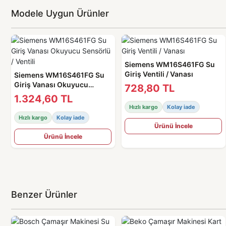
Modele Uygun Ürünler
Siemens WM16S461FG Su
Giriş Ventili / Vanası
Siemens WM16S461FG Su
Giriş Vanası Okuyucu
728,80 TL
Sensörlü / Ventili
1.324,60 TL
Hızlı kargo
Kolay iade
Hızlı kargo
Kolay iade
Ürünü İncele
Ürünü İncele
Benzer Ürünler