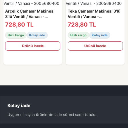
Arçelik Çamaşır Makinesi
Teka Çamaşır Makinesi 3'lü
3'lü Ventili / Vanası -
Ventili / Vanası -
2005680400
2005680400
728,80 TL
728,80 TL
Hızlı kargo
Kolay iade
Hızlı kargo
Kolay iade
Ürünü İncele
Ürünü İncele
Kolay iade
Uygun olmayan ürünlerde iade süreci sade tutulur.