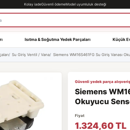
Kolay iade
Güvenli ödeme
Model uyumluluk desteği
rı
Isıtma & Soğutma Yedek Parçaları
Küçük Ev
aları
Su Giriş Ventil / Vana
Siemens WM16S461FG Su Giriş Vanası Okuy
Güvenli yedek parça alışveriş
Siemens WM16
Okuyucu Sensör
Fiyat
1.324,60 TL