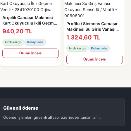
Arçelik Çamaşır Makinesi
Kart Okuyuculu İkili Geçme
Profilo / Siemens Çamaşır
Ventil - 2841020100 Orjinal
Makinesi Su Giriş Vanası
940,20 TL
Okuyucu Sensörlü / Ventili -
1.324,60 TL
00606001
Hızlı kargo
Kolay iade
Hızlı kargo
Kolay iade
Ürünü İncele
Ürünü İncele
Güvenli ödeme
Ödeme işlemleri güvenli altyapı üzerinden tamamlanır.