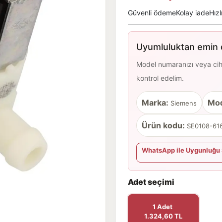
Güvenli ödeme
Kolay iade
Hızl
Uyumluluktan emin d
Model numaranızı veya cihaz
kontrol edelim.
Marka:
Mod
Siemens
Ürün kodu:
SE0108-616
WhatsApp ile Uygunluğu 
Adet seçimi
1 Adet
1.324,60 TL