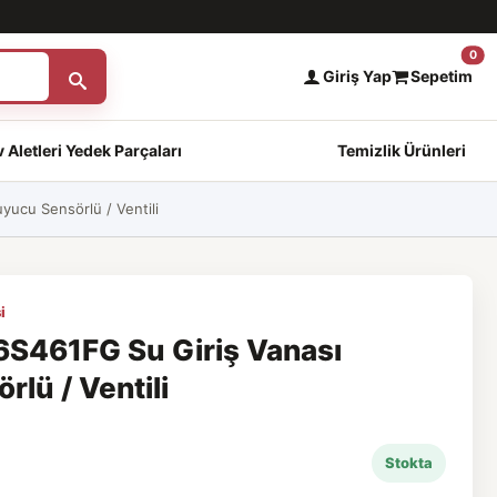
0
Giriş Yap
Sepetim
 Aletleri Yedek Parçaları
Temizlik Ürünleri
ucu Sensörlü / Ventili
i
S461FG Su Giriş Vanası
lü / Ventili
Stokta