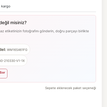
ı kargo
eğil misiniz?
 etiketinizin fotoğrafını gönderin, doğru parçayı birlikte
el:
WM16S461FG
0-210330-V1-1X
Sor
Sepete eklenecek paket seçeneği