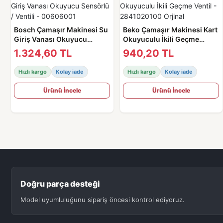
Bosch Çamaşır Makinesi Su
Beko Çamaşır Makinesi Kart
Giriş Vanası Okuyucu
Okuyuculu İkili Geçme
Sensörlü / Ventili -
Ventil - 2841020100 Orjinal
1.324,60 TL
940,20 TL
00606001
Hızlı kargo
Kolay iade
Hızlı kargo
Kolay iade
Ürünü İncele
Ürünü İncele
Doğru parça desteği
Model uyumluluğunu sipariş öncesi kontrol ediyoruz.