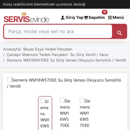
Kolay iade
Güvenli ödeme
Model uyumluluk desteği
0
Giriş Yap
Sepetim
Menü
Anasayfa
Beyaz Eşya Yedek Parçaları
Çamaşır Makinesi Yedek Parçaları
Su Giriş Ventil / Vana
Siemens WM16W570EE Su Giriş Vanası Okuyucu Sensörlü / Ventili