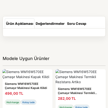
Ürün Açıklaması
Değerlendirmeler
Soru Cevap
Modele Uygun Ürünler
Siemens WM16W570EE
Çamaşır Makinesi Kapak Kilidi
Siemens WM16W570EE
496,00 TL
Çamaşır Makinesi Termikli
Rezistans Artiko
282,00 TL
Hızlı kargo
Kolay iade
Hızlı kargo
Kolay iade