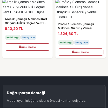
Arçelik Çamaşır Makinesi Kart
Okuyuculu İkili Geçme Ventil -
Profilo / Siemens Çamaşır
2841020100 Orjinal
940,20 TL
Makinesi Su Giriş Vanası
Okuyucu Sensörlü / Ventili -
1.324,60 TL
00606001
Hızlı kargo
Kolay iade
Hızlı kargo
Kolay iade
Ürünü İncele
Ürünü İncele
Doğru parça desteği
Model uyumluluğunu sipariş öncesi kontrol ediyoruz.