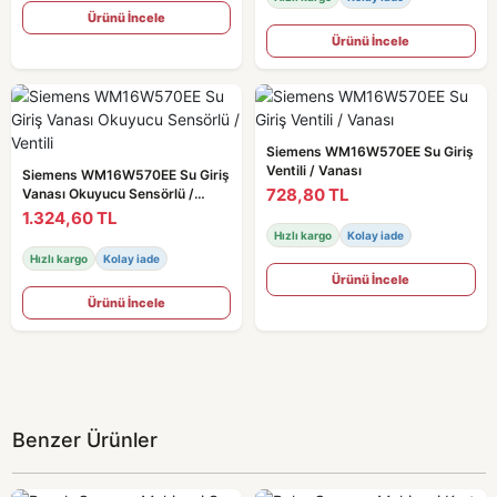
Ürünü İncele
Ürünü İncele
Siemens WM16W570EE Su Giriş
Ventili / Vanası
Siemens WM16W570EE Su Giriş
728,80 TL
Vanası Okuyucu Sensörlü /
Ventili
1.324,60 TL
Hızlı kargo
Kolay iade
Hızlı kargo
Kolay iade
Ürünü İncele
Ürünü İncele
Benzer Ürünler