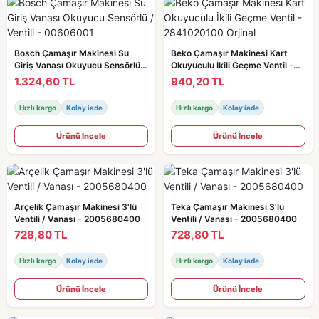
Bosch Çamaşır Makinesi Su
Beko Çamaşır Makinesi Kart
Giriş Vanası Okuyucu Sensörlü /
Okuyuculu İkili Geçme Ventil -
Ventili - 00606001
2841020100 Orjinal
1.324,60 TL
940,20 TL
Hızlı kargo
Kolay iade
Hızlı kargo
Kolay iade
Ürünü İncele
Ürünü İncele
Arçelik Çamaşır Makinesi 3'lü
Teka Çamaşır Makinesi 3'lü
Ventili / Vanası - 2005680400
Ventili / Vanası - 2005680400
728,80 TL
728,80 TL
Hızlı kargo
Kolay iade
Hızlı kargo
Kolay iade
Ürünü İncele
Ürünü İncele