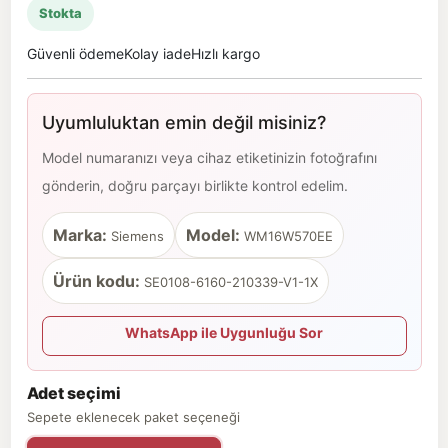
Stokta
Güvenli ödeme
Kolay iade
Hızlı kargo
Uyumluluktan emin değil misiniz?
Model numaranızı veya cihaz etiketinizin fotoğrafını
gönderin, doğru parçayı birlikte kontrol edelim.
Marka:
Model:
Siemens
WM16W570EE
Ürün kodu:
SE0108-6160-210339-V1-1X
WhatsApp ile Uygunluğu Sor
Adet seçimi
Sepete eklenecek paket seçeneği