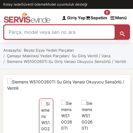
Kolay iade
Güvenli ödeme
Model uyumluluk desteği
0
Giriş Yap
Sepetim
Menü
Anasayfa
Beyaz Eşya Yedek Parçaları
Çamaşır Makinesi Yedek Parçaları
Su Giriş Ventil / Vana
Siemens WS10O260TI Su Giriş Vanası Okuyucu Sensörlü / Ventili