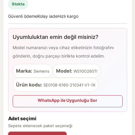
Stokta
Güvenli ödeme
Kolay iade
Hızlı kargo
Uyumluluktan emin değil misiniz?
Model numaranızı veya cihaz etiketinizin fotoğrafını
gönderin, doğru parçayı birlikte kontrol edelim.
Marka:
Model:
Siemens
WS10O260TI
Ürün kodu:
SE0108-6160-210341-V1-1X
WhatsApp ile Uygunluğu Sor
Adet seçimi
Sepete eklenecek paket seçeneği