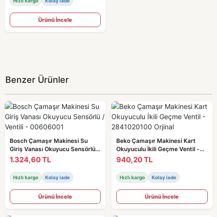
Hızlı kargo
Kolay iade
Ürünü İncele
Benzer Ürünler
Bosch Çamaşır Makinesi Su
Beko Çamaşır Makinesi Kart
Giriş Vanası Okuyucu Sensörlü /
Okuyuculu İkili Geçme Ventil -
Ventili - 00606001
2841020100 Orjinal
1.324,60 TL
940,20 TL
Hızlı kargo
Kolay iade
Hızlı kargo
Kolay iade
Ürünü İncele
Ürünü İncele