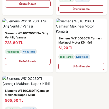
Ürünü İncele
Ürünü İncele
Siemens WS10O260TI Su Giriş
Ventili / Vanası
Siemens WS10O260TI Çamaşır
728,80 TL
Makinesi Motor Kömürü
61,20 TL
Hızlı kargo
Kolay iade
Hızlı kargo
Kolay iade
Ürünü İncele
Ürünü İncele
Siemens WS10O260TI Çamaşır
Makinesi Kapak Kilidi
565,50 TL