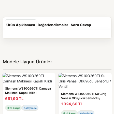
Ürün Açıklaması
Değerlendirmeler
Soru Cevap
Modele Uygun Ürünler
Siemens WS10O260TI Çamaşır
Makinesi Kapak Kilidi
Siemens WS10O260TI Su Giriş
651,90 TL
Vanası Okuyucu Sensörlü /
Ventili
1.324,60 TL
Hızlı kargo
Kolay iade
Hızlı kargo
Kolay iade