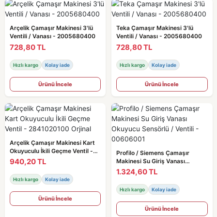
Arçelik Çamaşır Makinesi 3'lü
Teka Çamaşır Makinesi 3'lü
Ventili / Vanası - 2005680400
Ventili / Vanası - 2005680400
728,80 TL
728,80 TL
Hızlı kargo
Kolay iade
Hızlı kargo
Kolay iade
Ürünü İncele
Ürünü İncele
Arçelik Çamaşır Makinesi Kart
Okuyuculu İkili Geçme Ventil -
Profilo / Siemens Çamaşır
2841020100 Orjinal
940,20 TL
Makinesi Su Giriş Vanası
Okuyucu Sensörlü / Ventili -
1.324,60 TL
00606001
Hızlı kargo
Kolay iade
Hızlı kargo
Kolay iade
Ürünü İncele
Ürünü İncele