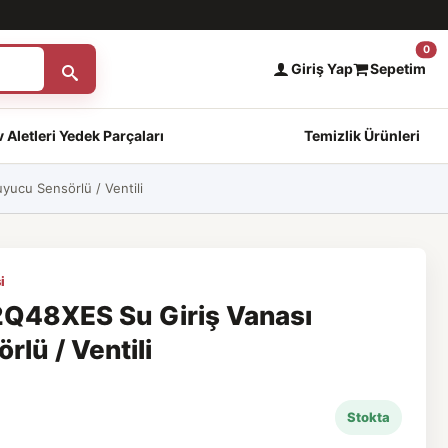
0
Giriş Yap
Sepetim
 Aletleri Yedek Parçaları
Temizlik Ürünleri
ucu Sensörlü / Ventili
i
Q48XES Su Giriş Vanası
lü / Ventili
Stokta