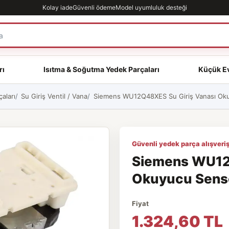
Kolay iade
Güvenli ödeme
Model uyumluluk desteği
rı
Isıtma & Soğutma Yedek Parçaları
Küçük Ev
aları
Su Giriş Ventil / Vana
Siemens WU12Q48XES Su Giriş Vanası Okuy
Güvenli yedek parça alışveriş
Siemens WU12
Okuyucu Sensör
Fiyat
1.324,60 TL