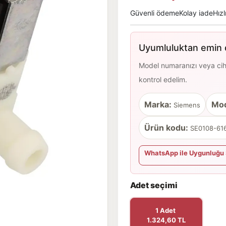
Güvenli ödeme
Kolay iade
Hızl
Uyumluluktan emin d
Model numaranızı veya cihaz
kontrol edelim.
Marka:
Mod
Siemens
Ürün kodu:
SE0108-616
WhatsApp ile Uygunluğu 
Adet seçimi
1 Adet
1.324,60 TL