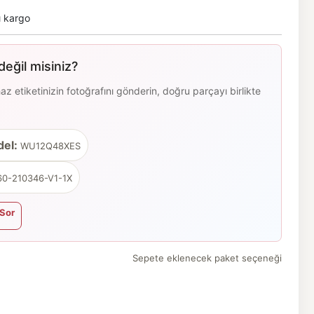
ı kargo
eğil misiniz?
 etiketinizin fotoğrafını gönderin, doğru parçayı birlikte
el:
WU12Q48XES
0-210346-V1-1X
Sor
Sepete eklenecek paket seçeneği