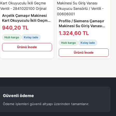
Arçelik Çamaşır Makinesi
Kart Okuyuculu İkili Geçme
Profilo / Siemens Çamaşır
Ventil - 2841020100 Orjinal
Makinesi Su Giriş Vanası
940,20 TL
Okuyucu Sensörlü / Ventili -
1.324,60 TL
00606001
Hızlı kargo
Kolay iade
Hızlı kargo
Kolay iade
Ürünü İncele
Ürünü İncele
Güvenli ödeme
Ödeme işlemleri güvenli altyapı üzerinden tamamlanır.