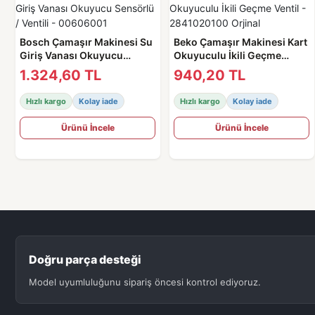
Bosch Çamaşır Makinesi Su
Beko Çamaşır Makinesi Kart
Giriş Vanası Okuyucu
Okuyuculu İkili Geçme
Sensörlü / Ventili -
Ventil - 2841020100 Orjinal
1.324,60 TL
940,20 TL
00606001
Hızlı kargo
Kolay iade
Hızlı kargo
Kolay iade
Ürünü İncele
Ürünü İncele
Doğru parça desteği
Model uyumluluğunu sipariş öncesi kontrol ediyoruz.