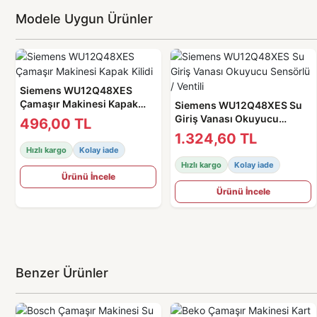
Modele Uygun Ürünler
Siemens WU12Q48XES
Çamaşır Makinesi Kapak
Siemens WU12Q48XES Su
Kilidi
Giriş Vanası Okuyucu
496,00 TL
Sensörlü / Ventili
1.324,60 TL
Hızlı kargo
Kolay iade
Hızlı kargo
Kolay iade
Ürünü İncele
Ürünü İncele
Benzer Ürünler