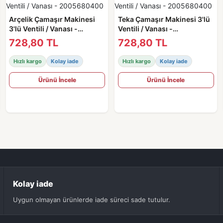
Arçelik Çamaşır Makinesi
Teka Çamaşır Makinesi 3'lü
3'lü Ventili / Vanası -
Ventili / Vanası -
2005680400
2005680400
728,80 TL
728,80 TL
Hızlı kargo
Kolay iade
Hızlı kargo
Kolay iade
Ürünü İncele
Ürünü İncele
Kolay iade
Uygun olmayan ürünlerde iade süreci sade tutulur.